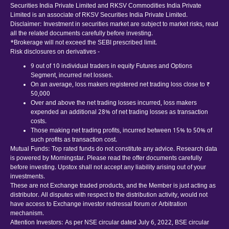
Securities India Private Limited and RKSV Commodities India Private
Limited is an associate of RKSV Securities India Private Limited.
Disclaimer: Investment in securities market are subject to market risks, read
all the related documents carefully before investing.
*Brokerage will not exceed the SEBI prescribed limit.
Risk disclosures on derivatives -
9 out of 10 individual traders in equity Futures and Options
Segment, incurred net losses.
On an average, loss makers registered net trading loss close to ₹
50,000
Over and above the net trading losses incurred, loss makers
expended an additional 28% of net trading losses as transaction
costs.
Those making net trading profits, incurred between 15% to 50% of
such profits as transaction cost.
Mutual Funds: Top rated funds do not constitute any advice. Research data
is powered by Morningstar. Please read the offer documents carefully
before investing. Upstox shall not accept any liability arising out of your
investments.
These are not Exchange traded products, and the Member is just acting as
distributor. All disputes with respect to the distribution activity, would not
have access to Exchange investor redressal forum or Arbitration
mechanism.
Attention Investors: As per NSE circular dated July 6, 2022, BSE circular