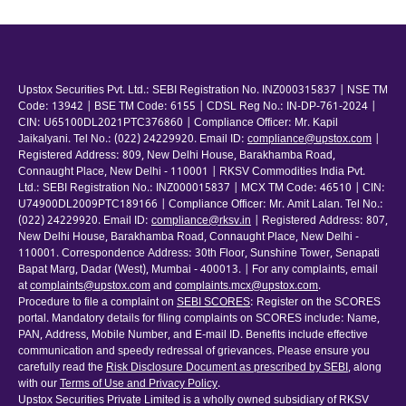
Upstox Securities Pvt. Ltd.: SEBI Registration No. INZ000315837 | NSE TM
Code: 13942 | BSE TM Code: 6155 | CDSL Reg No.: IN-DP-761-2024 |
CIN: U65100DL2021PTC376860 | Compliance Officer: Mr. Kapil
Jaikalyani. Tel No.: (022) 24229920. Email ID:
compliance@upstox.com
|
Registered Address: 809, New Delhi House, Barakhamba Road,
Connaught Place, New Delhi - 110001 | RKSV Commodities India Pvt.
Ltd.: SEBI Registration No.: INZ000015837 | MCX TM Code: 46510 | CIN:
U74900DL2009PTC189166 | Compliance Officer: Mr. Amit Lalan. Tel No.:
(022) 24229920. Email ID:
compliance@rksv.in
| Registered Address: 807,
New Delhi House, Barakhamba Road, Connaught Place, New Delhi -
110001. Correspondence Address: 30th Floor, Sunshine Tower, Senapati
Bapat Marg, Dadar (West), Mumbai - 400013. | For any complaints, email
at
complaints@upstox.com
and
complaints.mcx@upstox.com
.
Procedure to file a complaint on
SEBI SCORES
: Register on the SCORES
portal. Mandatory details for filing complaints on SCORES include: Name,
PAN, Address, Mobile Number, and E-mail ID. Benefits include effective
communication and speedy redressal of grievances. Please ensure you
carefully read the
Risk Disclosure Document as prescribed by SEBI
, along
with our
Terms of Use and Privacy Policy
.
Upstox Securities Private Limited is a wholly owned subsidiary of RKSV