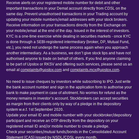
Receive alerts on your registered mobile number for debit and other
important transactions in your Demat account directly from CDSL on the
same day. Prevent unauthorised transactions in your Trading account by
updating your mobile numbers/email addresses with your stock brokers.
Receive information on your transactions directly from the Exchange on
your mobile/email at the end of the day. Issued in the interest of investors.
KYC is a one-time exercise while dealing in securities markets - once KYC
is done through a SEBI-registered intermediary (broker, DP, Mutual Fund,
etc.), you need not undergo the same process again when you approach
another intermediary. As a business, we don’t give stock tips and have not
authorised anyone to trade on behalf of others. If you find anyone claiming
to be part of Upstox or RKSV and offering such services, please send us an
email at
complaints@upstox.com
and
complaints.mcx@upstox.com
.
No need to issue cheques by investors while subscribing to IPO. Just write
the bank account number and sign in the application form to authorise your
bank to make payment in case of allotment. No worries for refund as the
money remains in investor’s account. Stockbrokers can accept securities
as margin from their clients only by way of a pledge in the depository
system w.e.f. 1st September 2020.
Update your email ID and mobile number with your stockbroker/depository
participant and receive an OTP directly from the depository on your
registered email ID and/or mobile number to create a pledge.
Check your securities/mutual funds/bonds in the Consolidated Account
Statement (CAS) issued by NSDL/CDSL every month.