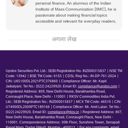
personal finance. An alumnus of the Indian
Institute of Mass Communication (IIMC), he is
passionate about making financial topics
accessible and relevant for everyday readers.
अगला लेख
Upstox Securities Pvt. Ltd.: SEBI Registration No. INZ000315837 | NSE TM
Code: 13942 | BSE TM Code: 6155 | CDSL Reg No.: IN-DP-761-2024 |
CIN: U65100DL2021PTC376860 | Compliance Officer: Mr. Kapil
Jaikalyani. Tel No.: (022) 24229920. Email ID:
compliance@upstox.com
|
Registered Address: 809, New Delhi House, Barakhamba Road,
Connaught Place, New Delhi - 110001 | RKSV Commodities India Pvt.
Ltd.: SEBI Registration No.: INZ000015837 | MCX TM Code: 46510 | CIN:
U74900DL2009PTC189166 | Compliance Officer: Mr. Amit Lalan. Tel No.:
(022) 24229920. Email ID:
compliance@rksv.in
| Registered Address: 807,
New Delhi House, Barakhamba Road, Connaught Place, New Delhi -
110001. Correspondence Address: 30th Floor, Sunshine Tower, Senapati
Bapat Marg, Dadar (West), Mumbai - 400013. | For any complaints, email