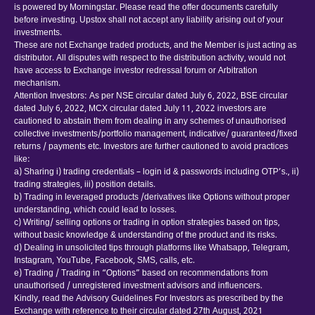
is powered by Morningstar. Please read the offer documents carefully
before investing. Upstox shall not accept any liability arising out of your
investments.
These are not Exchange traded products, and the Member is just acting as
distributor. All disputes with respect to the distribution activity, would not
have access to Exchange investor redressal forum or Arbitration
mechanism.
Attention Investors: As per NSE circular dated July 6, 2022, BSE circular
dated July 6, 2022, MCX circular dated July 11, 2022 investors are
cautioned to abstain them from dealing in any schemes of unauthorised
collective investments/portfolio management, indicative/ guaranteed/fixed
returns / payments etc. Investors are further cautioned to avoid practices
like:
a) Sharing i) trading credentials – login id & passwords including OTP’s., ii)
trading strategies, iii) position details.
b) Trading in leveraged products /derivatives like Options without proper
understanding, which could lead to losses.
c) Writing/ selling options or trading in option strategies based on tips,
without basic knowledge & understanding of the product and its risks.
d) Dealing in unsolicited tips through platforms like Whatsapp, Telegram,
Instagram, YouTube, Facebook, SMS, calls, etc.
e) Trading / Trading in “Options” based on recommendations from
unauthorised / unregistered investment advisors and influencers.
Kindly, read the Advisory Guidelines For Investors as prescribed by the
Exchange with reference to their circular dated 27th August, 2021