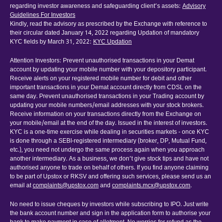
regarding investor awareness and safeguarding client’s assets:
Advisory
Guidelines For Investors
Kindly, read the advisory as prescribed by the Exchange with reference to
their circular dated January 14, 2022 regarding Updation of mandatory
KYC fields by March 31, 2022:
KYC Updation
Attention Investors: Prevent unauthorised transactions in your Demat
account by updating your mobile number with your depository participant.
Receive alerts on your registered mobile number for debit and other
important transactions in your Demat account directly from CDSL on the
same day. Prevent unauthorised transactions in your Trading account by
updating your mobile numbers/email addresses with your stock brokers.
Receive information on your transactions directly from the Exchange on
your mobile/email at the end of the day. Issued in the interest of investors.
KYC is a one-time exercise while dealing in securities markets - once KYC
is done through a SEBI-registered intermediary (broker, DP, Mutual Fund,
etc.), you need not undergo the same process again when you approach
another intermediary. As a business, we don’t give stock tips and have not
authorised anyone to trade on behalf of others. If you find anyone claiming
to be part of Upstox or RKSV and offering such services, please send us an
email at
complaints@upstox.com
and
complaints.mcx@upstox.com
.
No need to issue cheques by investors while subscribing to IPO. Just write
the bank account number and sign in the application form to authorise your