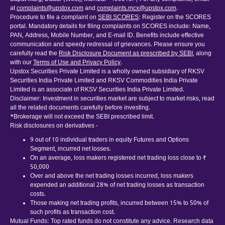
at
complaints@upstox.com
and
complaints.mcx@upstox.com
.
Procedure to file a complaint on
SEBI SCORES
: Register on the SCORES
portal. Mandatory details for filing complaints on SCORES include: Name,
PAN, Address, Mobile Number, and E-mail ID. Benefits include effective
communication and speedy redressal of grievances. Please ensure you
carefully read the
Risk Disclosure Document as prescribed by SEBI
, along
with our
Terms of Use and Privacy Policy
.
Upstox Securities Private Limited is a wholly owned subsidiary of RKSV
Securities India Private Limited and RKSV Commodities India Private
Limited is an associate of RKSV Securities India Private Limited.
Disclaimer: Investment in securities market are subject to market risks, read
all the related documents carefully before investing.
*Brokerage will not exceed the SEBI prescribed limit.
Risk disclosures on derivatives -
9 out of 10 individual traders in equity Futures and Options
Segment, incurred net losses.
On an average, loss makers registered net trading loss close to ₹
50,000
Over and above the net trading losses incurred, loss makers
expended an additional 28% of net trading losses as transaction
costs.
Those making net trading profits, incurred between 15% to 50% of
such profits as transaction cost.
Mutual Funds: Top rated funds do not constitute any advice. Research data