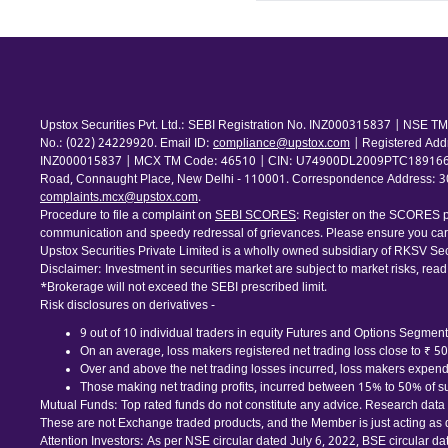
Upstox Securities Pvt. Ltd.: SEBI Registration No. INZ000315837 | NSE
No.: (022) 24229920. Email ID:
compliance@upstox.com
| Registered Add
INZ000015837 | MCX TM Code: 46510 | CIN: U74900DL2009PTC189166 | Com
Road, Connaught Place, New Delhi - 110001. Correspondence Address: 30th
complaints.mcx@upstox.com
.
Procedure to file a complaint on
SEBI SCORES
: Register on the SCORES po
communication and speedy redressal of grievances. Please ensure you care
Upstox Securities Private Limited is a wholly owned subsidiary of RKSV Sec
Disclaimer: Investment in securities market are subject to market risks, read
*Brokerage will not exceed the SEBI prescribed limit.
Risk disclosures on derivatives -
9 out of 10 individual traders in equity Futures and Options Segment,
On an average, loss makers registered net trading loss close to ₹ 5
Over and above the net trading losses incurred, loss makers expende
Those making net trading profits, incurred between 15% to 50% of suc
Mutual Funds: Top rated funds do not constitute any advice. Research data is
These are not Exchange traded products, and the Member is just acting as dis
Attention Investors: As per NSE circular dated July 6, 2022, BSE circular d