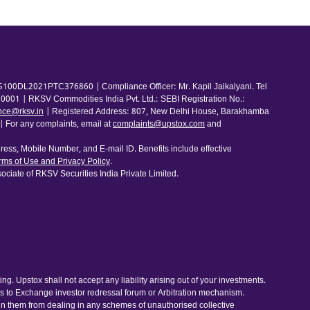
100DL2021PTC376860 | Compliance Officer: Mr. Kapil Jaikalyani. Tel
001 | RKSV Commodities India Pvt. Ltd.: SEBI Registration No.:
nce@rksv.in
| Registered Address: 807, New Delhi House, Barakhamba
For any complaints, email at
complaints@upstox.com
and
ess, Mobile Number, and E-mail ID. Benefits include effective
rms of Use and Privacy Policy
.
ociate of RKSV Securities India Private Limited.
. Upstox shall not accept any liability arising out of your investments.
ess to Exchange investor redressal forum or Arbitration mechanism.
ain them from dealing in any schemes of unauthorised collective