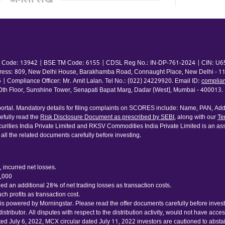
अगला लेख
 TM Code: 13942 | BSE TM Code: 6155 | CDSL Reg No.: IN-DP-761-2024 | CIN: U65
ress: 809, New Delhi House, Barakhamba Road, Connaught Place, New Delhi - 110
pliance Officer: Mr. Amit Lalan. Tel No.: (022) 24229920. Email ID:
complia
 Floor, Sunshine Tower, Senapati Bapat Marg, Dadar (West), Mumbai - 400013. | 
rtal. Mandatory details for filing complaints on SCORES include: Name, PAN, Addr
fully read the
Risk Disclosure Document as prescribed by SEBI
, along with our
Te
urities India Private Limited and RKSV Commodities India Private Limited is an ass
 all the related documents carefully before investing.
 incurred net losses.
0,000
d an additional 28% of net trading losses as transaction costs.
h profits as transaction cost.
 powered by Morningstar. Please read the offer documents carefully before investing
tributor. All disputes with respect to the distribution activity, would not have acc
ated July 6, 2022, MCX circular dated July 11, 2022 investors are cautioned to abst