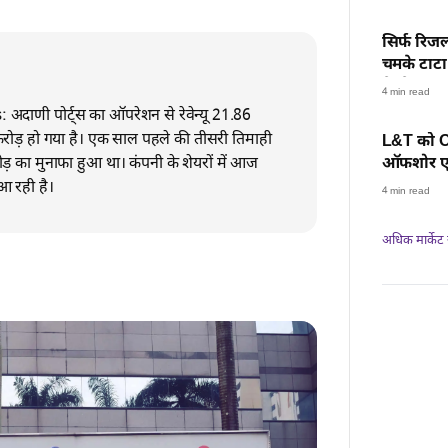
सिर्फ रिजल
चमके टाटा 
के शेयर, स
4 min read
दाणी पोर्ट्स का ऑपरेशन से रेवेन्यू 21.86
ड़ हो गया है। एक साल पहले की तीसरी तिमाही
L&T को ON
़ का मुनाफा हुआ था। कंपनी के शेयरों में आज
ऑफशोर एनर
रफ्तार, हर
 रही है।
4 min read
अधिक मार्केट न्