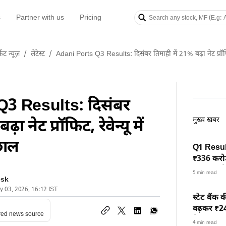
s
Partner with us
Pricing
केट न्यूज़
/
लेटेस्ट
/
Adani Ports Q3 Results: दिसंबर तिमाही में 21% बढ़ा नेट प्रॉफि
Q3 Results: दिसंबर
मुख्य खबर
ा नेट प्रॉफिट, रेवेन्यू में
छाल
Q1 Result
₹336 करोड
कंपनियों क
5 min read
esk
ry 03, 2026, 16:12 IST
स्टेट बैंक 
बढ़कर ₹24,
red news source
तेजी
4 min read