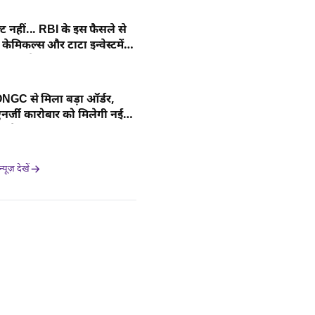
्ट नहीं... RBI के इस फैसले से
केमिकल्स और टाटा इन्वेस्टमेंट
मझें डीटेल
GC से मिला बड़ा ऑर्डर,
्जी कारोबार को मिलेगी नई
 डीटेल यहां
यूज़ देखें