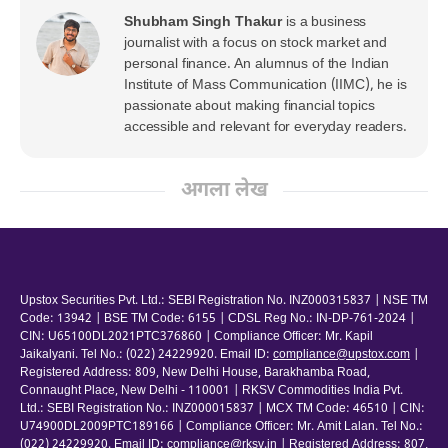
Shubham Singh Thakur
is a business
journalist with a focus on stock market and
personal finance. An alumnus of the Indian
Institute of Mass Communication (IIMC), he is
passionate about making financial topics
accessible and relevant for everyday readers.
अगला लेख
Upstox Securities Pvt. Ltd.: SEBI Registration No. INZ000315837 | NSE TM
Code: 13942 | BSE TM Code: 6155 | CDSL Reg No.: IN-DP-761-2024 |
CIN: U65100DL2021PTC376860 | Compliance Officer: Mr. Kapil
Jaikalyani. Tel No.: (022) 24229920. Email ID:
compliance@upstox.com
|
Registered Address: 809, New Delhi House, Barakhamba Road,
Connaught Place, New Delhi - 110001 | RKSV Commodities India Pvt.
Ltd.: SEBI Registration No.: INZ000015837 | MCX TM Code: 46510 | CIN:
U74900DL2009PTC189166 | Compliance Officer: Mr. Amit Lalan. Tel No.:
(022) 24229920. Email ID:
compliance@rksv.in
| Registered Address: 807,