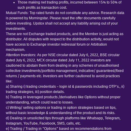
Those making net trading profits, incurred between 15% to 50% of
such profits as transaction cost.
Mutual Funds: Top rated funds do not constitute any advice. Research data
is powered by Morningstar. Please read the offer documents carefully
before investing. Upstox shall not accept any liability arising out of your
investments.
These are not Exchange traded products, and the Member is just acting as
distributor. All disputes with respect to the distribution activity, would not
have access to Exchange investor redressal forum or Arbitration
mechanism.
Attention Investors: As per NSE circular dated July 6, 2022, BSE circular
dated July 6, 2022, MCX circular dated July 11, 2022 investors are
cautioned to abstain them from dealing in any schemes of unauthorised
collective investments/portfolio management, indicative/ guaranteed/fixed
returns / payments etc. Investors are further cautioned to avoid practices
like:
a) Sharing i) trading credentials – login id & passwords including OTP’s., ii)
trading strategies, iii) position details.
b) Trading in leveraged products /derivatives like Options without proper
understanding, which could lead to losses.
c) Writing/ selling options or trading in option strategies based on tips,
without basic knowledge & understanding of the product and its risks.
d) Dealing in unsolicited tips through platforms like Whatsapp, Telegram,
Instagram, YouTube, Facebook, SMS, calls, etc.
e) Trading / Trading in “Options” based on recommendations from