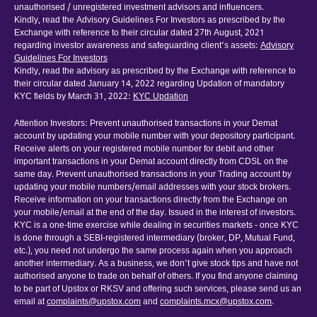
unauthorised / unregistered investment advisors and influencers.
Kindly, read the Advisory Guidelines For Investors as prescribed by the
Exchange with reference to their circular dated 27th August, 2021
regarding investor awareness and safeguarding client’s assets:
Advisory
Guidelines For Investors
Kindly, read the advisory as prescribed by the Exchange with reference to
their circular dated January 14, 2022 regarding Updation of mandatory
KYC fields by March 31, 2022:
KYC Updation
Attention Investors: Prevent unauthorised transactions in your Demat
account by updating your mobile number with your depository participant.
Receive alerts on your registered mobile number for debit and other
important transactions in your Demat account directly from CDSL on the
same day. Prevent unauthorised transactions in your Trading account by
updating your mobile numbers/email addresses with your stock brokers.
Receive information on your transactions directly from the Exchange on
your mobile/email at the end of the day. Issued in the interest of investors.
KYC is a one-time exercise while dealing in securities markets - once KYC
is done through a SEBI-registered intermediary (broker, DP, Mutual Fund,
etc.), you need not undergo the same process again when you approach
another intermediary. As a business, we don’t give stock tips and have not
authorised anyone to trade on behalf of others. If you find anyone claiming
to be part of Upstox or RKSV and offering such services, please send us an
email at
complaints@upstox.com
and
complaints.mcx@upstox.com
.