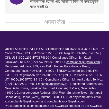
व्यावसायिक रुझानों और व्यक्तिगत वित्त को उत्साहपूर्वक
कवर करती है।
अगला लेख
Upstox Securities Pvt. Ltd.: SEBI Registration No. INZ000315837 | NSE TM
Code: 13942 | BSE TM Code: 6155 | CDSL Reg No.: IN-DP-761-2024 |
CIN: U65100DL2021PTC376860 | Compliance Officer: Mr. Kapil
Jaikalyani. Tel No.: (022) 24229920. Email ID:
compliance@upstox.com
|
Registered Address: 809, New Delhi House, Barakhamba Road,
Connaught Place, New Delhi - 110001 | RKSV Commodities India Pvt.
Ltd.: SEBI Registration No.: INZ000015837 | MCX TM Code: 46510 | CIN:
U74900DL2009PTC189166 | Compliance Officer: Mr. Amit Lalan. Tel No.:
(022) 24229920. Email ID:
compliance@rksv.in
| Registered Address: 807,
New Delhi House, Barakhamba Road, Connaught Place, New Delhi -
110001. Correspondence Address: 30th Floor, Sunshine Tower, Senapati
Bapat Marg, Dadar (West), Mumbai - 400013. | For any complaints, email
at
complaints@upstox.com
and
complaints.mcx@upstox.com
.
Procedure to file a complaint on
SEBI SCORES
: Register on the SCORES