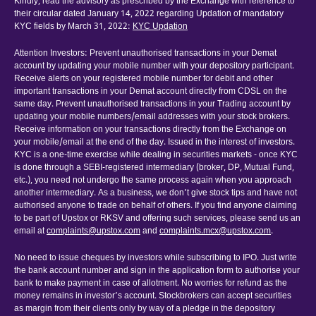
Kindly, read the advisory as prescribed by the Exchange with reference to
their circular dated January 14, 2022 regarding Updation of mandatory
KYC fields by March 31, 2022:
KYC Updation
Attention Investors: Prevent unauthorised transactions in your Demat
account by updating your mobile number with your depository participant.
Receive alerts on your registered mobile number for debit and other
important transactions in your Demat account directly from CDSL on the
same day. Prevent unauthorised transactions in your Trading account by
updating your mobile numbers/email addresses with your stock brokers.
Receive information on your transactions directly from the Exchange on
your mobile/email at the end of the day. Issued in the interest of investors.
KYC is a one-time exercise while dealing in securities markets - once KYC
is done through a SEBI-registered intermediary (broker, DP, Mutual Fund,
etc.), you need not undergo the same process again when you approach
another intermediary. As a business, we don’t give stock tips and have not
authorised anyone to trade on behalf of others. If you find anyone claiming
to be part of Upstox or RKSV and offering such services, please send us an
email at
complaints@upstox.com
and
complaints.mcx@upstox.com
.
No need to issue cheques by investors while subscribing to IPO. Just write
the bank account number and sign in the application form to authorise your
bank to make payment in case of allotment. No worries for refund as the
money remains in investor’s account. Stockbrokers can accept securities
as margin from their clients only by way of a pledge in the depository