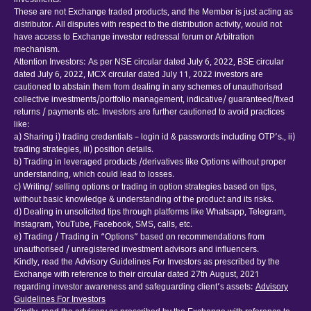
investments.
These are not Exchange traded products, and the Member is just acting as
distributor. All disputes with respect to the distribution activity, would not
have access to Exchange investor redressal forum or Arbitration
mechanism.
Attention Investors: As per NSE circular dated July 6, 2022, BSE circular
dated July 6, 2022, MCX circular dated July 11, 2022 investors are
cautioned to abstain them from dealing in any schemes of unauthorised
collective investments/portfolio management, indicative/ guaranteed/fixed
returns / payments etc. Investors are further cautioned to avoid practices
like:
a) Sharing i) trading credentials – login id & passwords including OTP’s., ii)
trading strategies, iii) position details.
b) Trading in leveraged products /derivatives like Options without proper
understanding, which could lead to losses.
c) Writing/ selling options or trading in option strategies based on tips,
without basic knowledge & understanding of the product and its risks.
d) Dealing in unsolicited tips through platforms like Whatsapp, Telegram,
Instagram, YouTube, Facebook, SMS, calls, etc.
e) Trading / Trading in “Options” based on recommendations from
unauthorised / unregistered investment advisors and influencers.
Kindly, read the Advisory Guidelines For Investors as prescribed by the
Exchange with reference to their circular dated 27th August, 2021
regarding investor awareness and safeguarding client’s assets:
Advisory
Guidelines For Investors