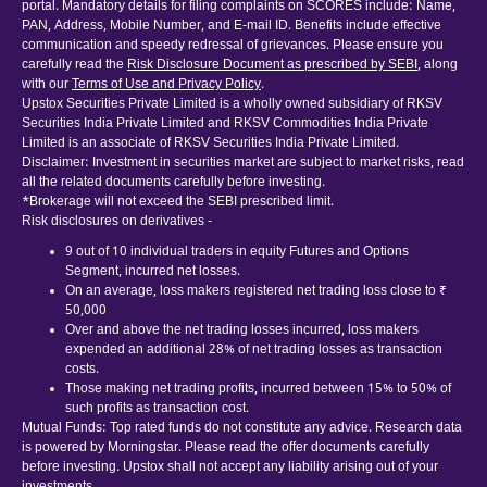
portal. Mandatory details for filing complaints on SCORES include: Name,
PAN, Address, Mobile Number, and E-mail ID. Benefits include effective
communication and speedy redressal of grievances. Please ensure you
carefully read the
Risk Disclosure Document as prescribed by SEBI
, along
with our
Terms of Use and Privacy Policy
.
Upstox Securities Private Limited is a wholly owned subsidiary of RKSV
Securities India Private Limited and RKSV Commodities India Private
Limited is an associate of RKSV Securities India Private Limited.
Disclaimer: Investment in securities market are subject to market risks, read
all the related documents carefully before investing.
*Brokerage will not exceed the SEBI prescribed limit.
Risk disclosures on derivatives -
9 out of 10 individual traders in equity Futures and Options
Segment, incurred net losses.
On an average, loss makers registered net trading loss close to ₹
50,000
Over and above the net trading losses incurred, loss makers
expended an additional 28% of net trading losses as transaction
costs.
Those making net trading profits, incurred between 15% to 50% of
such profits as transaction cost.
Mutual Funds: Top rated funds do not constitute any advice. Research data
is powered by Morningstar. Please read the offer documents carefully
before investing. Upstox shall not accept any liability arising out of your