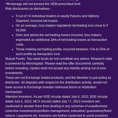
*Brokerage will not exceed the SEBI prescribed limit.
Risk disclosures on derivatives -
9 out of 10 individual traders in equity Futures and Options
Segment, incurred net losses.
On an average, loss makers registered net trading loss close to ₹
50,000
Over and above the net trading losses incurred, loss makers
expended an additional 28% of net trading losses as transaction
costs.
Those making net trading profits, incurred between 15% to 50% of
such profits as transaction cost.
Mutual Funds: Top rated funds do not constitute any advice. Research data
is powered by Morningstar. Please read the offer documents carefully
before investing. Upstox shall not accept any liability arising out of your
investments.
These are not Exchange traded products, and the Member is just acting as
distributor. All disputes with respect to the distribution activity, would not
have access to Exchange investor redressal forum or Arbitration
mechanism.
Attention Investors: As per NSE circular dated July 6, 2022, BSE circular
dated July 6, 2022, MCX circular dated July 11, 2022 investors are
cautioned to abstain them from dealing in any schemes of unauthorised
collective investments/portfolio management, indicative/ guaranteed/fixed
returns / payments etc. Investors are further cautioned to avoid practices