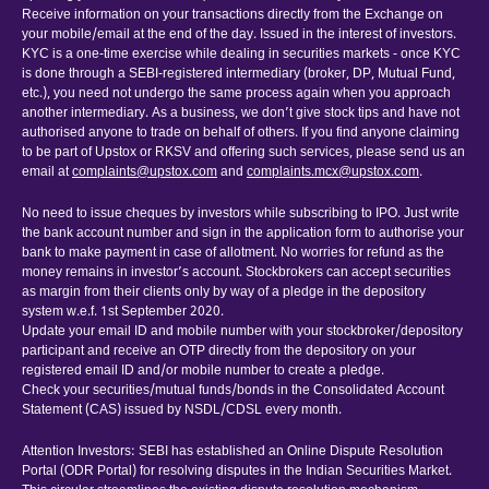
Receive information on your transactions directly from the Exchange on
your mobile/email at the end of the day. Issued in the interest of investors.
KYC is a one-time exercise while dealing in securities markets - once KYC
is done through a SEBI-registered intermediary (broker, DP, Mutual Fund,
etc.), you need not undergo the same process again when you approach
another intermediary. As a business, we don’t give stock tips and have not
authorised anyone to trade on behalf of others. If you find anyone claiming
to be part of Upstox or RKSV and offering such services, please send us an
email at
complaints@upstox.com
and
complaints.mcx@upstox.com
.
No need to issue cheques by investors while subscribing to IPO. Just write
the bank account number and sign in the application form to authorise your
bank to make payment in case of allotment. No worries for refund as the
money remains in investor’s account. Stockbrokers can accept securities
as margin from their clients only by way of a pledge in the depository
system w.e.f. 1st September 2020.
Update your email ID and mobile number with your stockbroker/depository
participant and receive an OTP directly from the depository on your
registered email ID and/or mobile number to create a pledge.
Check your securities/mutual funds/bonds in the Consolidated Account
Statement (CAS) issued by NSDL/CDSL every month.
Attention Investors: SEBI has established an Online Dispute Resolution
Portal (ODR Portal) for resolving disputes in the Indian Securities Market.