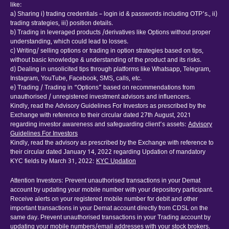
like:
a) Sharing i) trading credentials – login id & passwords including OTP’s., ii)
trading strategies, iii) position details.
b) Trading in leveraged products /derivatives like Options without proper
understanding, which could lead to losses.
c) Writing/ selling options or trading in option strategies based on tips,
without basic knowledge & understanding of the product and its risks.
d) Dealing in unsolicited tips through platforms like Whatsapp, Telegram,
Instagram, YouTube, Facebook, SMS, calls, etc.
e) Trading / Trading in “Options” based on recommendations from
unauthorised / unregistered investment advisors and influencers.
Kindly, read the Advisory Guidelines For Investors as prescribed by the
Exchange with reference to their circular dated 27th August, 2021
regarding investor awareness and safeguarding client’s assets:
Advisory
Guidelines For Investors
Kindly, read the advisory as prescribed by the Exchange with reference to
their circular dated January 14, 2022 regarding Updation of mandatory
KYC fields by March 31, 2022:
KYC Updation
Attention Investors: Prevent unauthorised transactions in your Demat
account by updating your mobile number with your depository participant.
Receive alerts on your registered mobile number for debit and other
important transactions in your Demat account directly from CDSL on the
same day. Prevent unauthorised transactions in your Trading account by
updating your mobile numbers/email addresses with your stock brokers.