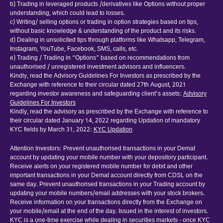
b) Trading in leveraged products /derivatives like Options without proper
understanding, which could lead to losses.
c) Writing/ selling options or trading in option strategies based on tips,
without basic knowledge & understanding of the product and its risks.
d) Dealing in unsolicited tips through platforms like Whatsapp, Telegram,
Instagram, YouTube, Facebook, SMS, calls, etc.
e) Trading / Trading in “Options” based on recommendations from
unauthorised / unregistered investment advisors and influencers.
Kindly, read the Advisory Guidelines For Investors as prescribed by the
Exchange with reference to their circular dated 27th August, 2021
regarding investor awareness and safeguarding client’s assets:
Advisory
Guidelines For Investors
Kindly, read the advisory as prescribed by the Exchange with reference to
their circular dated January 14, 2022 regarding Updation of mandatory
KYC fields by March 31, 2022:
KYC Updation
Attention Investors: Prevent unauthorised transactions in your Demat
account by updating your mobile number with your depository participant.
Receive alerts on your registered mobile number for debit and other
important transactions in your Demat account directly from CDSL on the
same day. Prevent unauthorised transactions in your Trading account by
updating your mobile numbers/email addresses with your stock brokers.
Receive information on your transactions directly from the Exchange on
your mobile/email at the end of the day. Issued in the interest of investors.
KYC is a one-time exercise while dealing in securities markets - once KYC