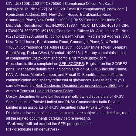
CIN: U65100DL2021PTC376860 | Compliance Officer: Mr. Kapil
Jaikalyani. Tel No.: (022) 24229920. Email ID:
compliance@upstox.com
|
Registered Address: 809, New Delhi House, Barakhamba Road,
Connaught Place, New Delhi - 110001 | RKSV Commodities India Pvt.
Ltd.: SEBI Registration No.: INZ000015837 | MCX TM Code: 46510 | CIN:
U74900DL2009PTC189166 | Compliance Officer: Mr. Amit Lalan. Tel No.:
(022) 24229920. Email ID:
compliance@rksv.in
| Registered Address: 807,
New Delhi House, Barakhamba Road, Connaught Place, New Delhi -
110001. Correspondence Address: 30th Floor, Sunshine Tower, Senapati
Bapat Marg, Dadar (West), Mumbai - 400013. | For any complaints, email
at
complaints@upstox.com
and
complaints.mcx@upstox.com
.
Procedure to file a complaint on
SEBI SCORES
: Register on the SCORES
portal. Mandatory details for filing complaints on SCORES include: Name,
PAN, Address, Mobile Number, and E-mail ID. Benefits include effective
communication and speedy redressal of grievances. Please ensure you
carefully read the
Risk Disclosure Document as prescribed by SEBI
, along
with our
Terms of Use and Privacy Policy
.
Upstox Securities Private Limited is a wholly owned subsidiary of RKSV
Securities India Private Limited and RKSV Commodities India Private
Limited is an associate of RKSV Securities India Private Limited.
Disclaimer: Investment in securities market are subject to market risks, read
all the related documents carefully before investing.
*Brokerage will not exceed the SEBI prescribed limit.
Risk disclosures on derivatives -