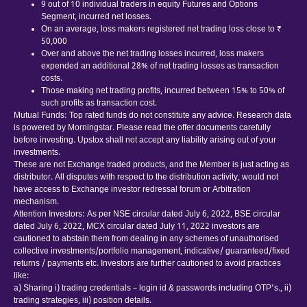
9 out of 10 individual traders in equity Futures and Options
Segment, incurred net losses.
On an average, loss makers registered net trading loss close to ₹
50,000
Over and above the net trading losses incurred, loss makers
expended an additional 28% of net trading losses as transaction
costs.
Those making net trading profits, incurred between 15% to 50% of
such profits as transaction cost.
Mutual Funds: Top rated funds do not constitute any advice. Research data
is powered by Morningstar. Please read the offer documents carefully
before investing. Upstox shall not accept any liability arising out of your
investments.
These are not Exchange traded products, and the Member is just acting as
distributor. All disputes with respect to the distribution activity, would not
have access to Exchange investor redressal forum or Arbitration
mechanism.
Attention Investors: As per NSE circular dated July 6, 2022, BSE circular
dated July 6, 2022, MCX circular dated July 11, 2022 investors are
cautioned to abstain them from dealing in any schemes of unauthorised
collective investments/portfolio management, indicative/ guaranteed/fixed
returns / payments etc. Investors are further cautioned to avoid practices
like:
a) Sharing i) trading credentials – login id & passwords including OTP’s., ii)
trading strategies, iii) position details.