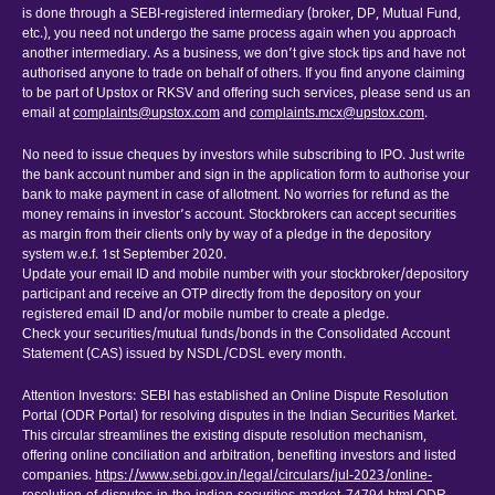
is done through a SEBI-registered intermediary (broker, DP, Mutual Fund,
etc.), you need not undergo the same process again when you approach
another intermediary. As a business, we don’t give stock tips and have not
authorised anyone to trade on behalf of others. If you find anyone claiming
to be part of Upstox or RKSV and offering such services, please send us an
email at
complaints@upstox.com
and
complaints.mcx@upstox.com
.
No need to issue cheques by investors while subscribing to IPO. Just write
the bank account number and sign in the application form to authorise your
bank to make payment in case of allotment. No worries for refund as the
money remains in investor’s account. Stockbrokers can accept securities
as margin from their clients only by way of a pledge in the depository
system w.e.f. 1st September 2020.
Update your email ID and mobile number with your stockbroker/depository
participant and receive an OTP directly from the depository on your
registered email ID and/or mobile number to create a pledge.
Check your securities/mutual funds/bonds in the Consolidated Account
Statement (CAS) issued by NSDL/CDSL every month.
Attention Investors: SEBI has established an Online Dispute Resolution
Portal (ODR Portal) for resolving disputes in the Indian Securities Market.
This circular streamlines the existing dispute resolution mechanism,
offering online conciliation and arbitration, benefiting investors and listed
companies.
https://www.sebi.gov.in/legal/circulars/jul-2023/online-