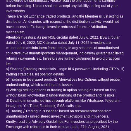
is powered by Morningstar. Please read the offer documents carefully
before investing. Upstox shall not accept any liability arising out of your
investments.
These are not Exchange traded products, and the Member is just acting as
distributor. All disputes with respect to the distribution activity, would not
have access to Exchange investor redressal forum or Arbitration
mechanism.
Attention Investors: As per NSE circular dated July 6, 2022, BSE circular
dated July 6, 2022, MCX circular dated July 11, 2022 investors are
cautioned to abstain them from dealing in any schemes of unauthorised
collective investments/portfolio management, indicative/ guaranteed/fixed
returns / payments etc. Investors are further cautioned to avoid practices
like:
a) Sharing i) trading credentials – login id & passwords including OTP’s., ii)
trading strategies, iii) position details.
b) Trading in leveraged products /derivatives like Options without proper
understanding, which could lead to losses.
c) Writing/ selling options or trading in option strategies based on tips,
without basic knowledge & understanding of the product and its risks.
d) Dealing in unsolicited tips through platforms like Whatsapp, Telegram,
Instagram, YouTube, Facebook, SMS, calls, etc.
e) Trading / Trading in “Options” based on recommendations from
unauthorised / unregistered investment advisors and influencers.
Kindly, read the Advisory Guidelines For Investors as prescribed by the
Exchange with reference to their circular dated 27th August, 2021