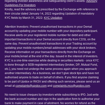
regarding investor awareness and safeguarding client’s assets:
Advisory
Guidelines For Investors
Kindly, read the advisory as prescribed by the Exchange with reference to
their circular dated January 14, 2022 regarding Updation of mandatory
KYC fields by March 31, 2022:
KYC Updation
Attention Investors: Prevent unauthorised transactions in your Demat
account by updating your mobile number with your depository participant.
Receive alerts on your registered mobile number for debit and other
important transactions in your Demat account directly from CDSL on the
same day. Prevent unauthorised transactions in your Trading account by
updating your mobile numbers/email addresses with your stock brokers.
Receive information on your transactions directly from the Exchange on
your mobile/email at the end of the day. Issued in the interest of investors.
KYC is a one-time exercise while dealing in securities markets - once KYC
is done through a SEBI-registered intermediary (broker, DP, Mutual Fund,
etc.), you need not undergo the same process again when you approach
another intermediary. As a business, we don’t give stock tips and have not
authorised anyone to trade on behalf of others. If you find anyone claiming
to be part of Upstox or RKSV and offering such services, please send us an
email at
complaints@upstox.com
and
complaints.mcx@upstox.com
.
No need to issue cheques by investors while subscribing to IPO. Just write
the bank account number and sign in the application form to authorise your
bank to make payment in case of allotment. No worries for refund as the