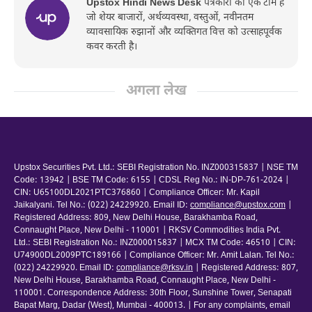
Upstox Hindi News Desk
पत्रकारों की एक टीम है
जो शेयर बाजारों, अर्थव्यवस्था, वस्तुओं, नवीनतम
व्यावसायिक रुझानों और व्यक्तिगत वित्त को उत्साहपूर्वक
कवर करती है।
अगला लेख
Upstox Securities Pvt. Ltd.: SEBI Registration No. INZ000315837 | NSE TM
Code: 13942 | BSE TM Code: 6155 | CDSL Reg No.: IN-DP-761-2024 |
CIN: U65100DL2021PTC376860 | Compliance Officer: Mr. Kapil
Jaikalyani. Tel No.: (022) 24229920. Email ID:
compliance@upstox.com
|
Registered Address: 809, New Delhi House, Barakhamba Road,
Connaught Place, New Delhi - 110001 | RKSV Commodities India Pvt.
Ltd.: SEBI Registration No.: INZ000015837 | MCX TM Code: 46510 | CIN:
U74900DL2009PTC189166 | Compliance Officer: Mr. Amit Lalan. Tel No.:
(022) 24229920. Email ID:
compliance@rksv.in
| Registered Address: 807,
New Delhi House, Barakhamba Road, Connaught Place, New Delhi -
110001. Correspondence Address: 30th Floor, Sunshine Tower, Senapati
Bapat Marg, Dadar (West), Mumbai - 400013. | For any complaints, email