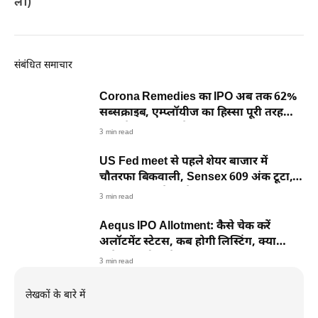
लें।)
संबंधित समाचार
Corona Remedies का IPO अब तक 62%
सब्सक्राइब, एम्प्लॉयीज का हिस्सा पूरी तरह
भरा, चेक करें आंकड़े
3 min read
US Fed meet से पहले शेयर बाजार में
चौतरफा बिकवाली, Sensex 609 अंक टूटा,
Nifty 26000 के नीचे
3 min read
Aequs IPO Allotment: कैसे चेक करें
अलॉटमेंट स्टेटस, कब होगी लिस्टिंग, क्या
निवेशकों को मिलेगा फायदा?
3 min read
लेखकों के बारे में