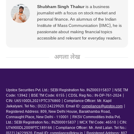
Shubham Singh Thakur
is a business
journalist with a focus on stock market and
personal finance. An alumnus of the Indian
Institute of Mass Communication (IIMC), he is
passionate about making financial topics
accessible and relevant for everyday readers.
अगला लेख
Upstox Securities Pvt. Ltd.: SEBI Registration No. INZ000315837 | NSE TM
Code: 13942 | BSE TM Code: 6155 | CDSL Reg No.: IN-DP-761-2024 |
CIN: U65100DL2021PTC376860 | Compliance Officer: Mr. Kapil
Jaikalyani. Tel No.: (022) 24229920. Email ID:
compliance@upstox.com
|
Registered Address: 809, New Delhi House, Barakhamba Road,
Connaught Place, New Delhi - 110001 | RKSV Commodities India Pvt.
Ltd.: SEBI Registration No.: INZ000015837 | MCX TM Code: 46510 | CIN:
U74900DL2009PTC189166 | Compliance Officer: Mr. Amit Lalan. Tel No.:
(022) 24229920. Email ID:
compliance@rksv.in
| Registered Address: 807,