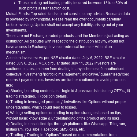
Those making net trading profits, incurred between 15% to 50% of
such profits as transaction cost.
Mutual Funds: Top rated funds do not constitute any advice. Research data
is powered by Morningstar. Please read the offer documents carefully
before investing. Upstox shall not accept any liability arising out of your
investments.
These are not Exchange traded products, and the Member is just acting as
distributor. All disputes with respect to the distribution activity, would not
have access to Exchange investor redressal forum or Arbitration
mechanism.
Attention Investors: As per NSE circular dated July 6, 2022, BSE circular
dated July 6, 2022, MCX circular dated July 11, 2022 investors are
cautioned to abstain them from dealing in any schemes of unauthorised
collective investments/portfolio management, indicative/ guaranteed/fixed
returns / payments etc. Investors are further cautioned to avoid practices
like:
a) Sharing i) trading credentials – login id & passwords including OTP’s., ii)
trading strategies, iii) position details.
b) Trading in leveraged products /derivatives like Options without proper
understanding, which could lead to losses.
c) Writing/ selling options or trading in option strategies based on tips,
without basic knowledge & understanding of the product and its risks.
d) Dealing in unsolicited tips through platforms like Whatsapp, Telegram,
Instagram, YouTube, Facebook, SMS, calls, etc.
e) Trading / Trading in “Options” based on recommendations from