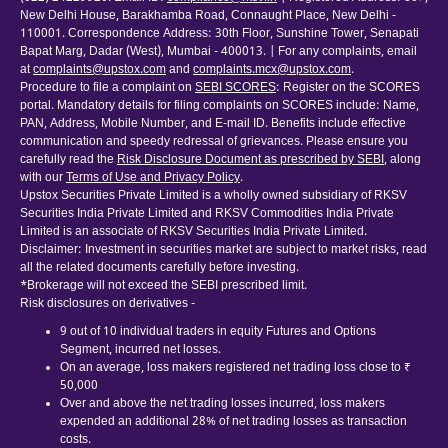
New Delhi House, Barakhamba Road, Connaught Place, New Delhi -
110001. Correspondence Address: 30th Floor, Sunshine Tower, Senapati
Bapat Marg, Dadar (West), Mumbai - 400013. | For any complaints, email
at
complaints@upstox.com
and
complaints.mcx@upstox.com
.
Procedure to file a complaint on
SEBI SCORES
: Register on the SCORES
portal. Mandatory details for filing complaints on SCORES include: Name,
PAN, Address, Mobile Number, and E-mail ID. Benefits include effective
communication and speedy redressal of grievances. Please ensure you
carefully read the
Risk Disclosure Document as prescribed by SEBI
, along
with our
Terms of Use and Privacy Policy
.
Upstox Securities Private Limited is a wholly owned subsidiary of RKSV
Securities India Private Limited and RKSV Commodities India Private
Limited is an associate of RKSV Securities India Private Limited.
Disclaimer: Investment in securities market are subject to market risks, read
all the related documents carefully before investing.
*Brokerage will not exceed the SEBI prescribed limit.
Risk disclosures on derivatives -
9 out of 10 individual traders in equity Futures and Options
Segment, incurred net losses.
On an average, loss makers registered net trading loss close to ₹
50,000
Over and above the net trading losses incurred, loss makers
expended an additional 28% of net trading losses as transaction
costs.