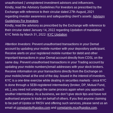
unauthorised / unregistered investment advisors and influencers.
Kindly, read the Advisory Guidelines For Investors as prescribed by the
Exchange with reference to their circular dated 27th August, 2021
regarding investor awareness and safeguarding client’s assets:
Advisory
Guidelines For Investors
Kindly, read the advisory as prescribed by the Exchange with reference to
their circular dated January 14, 2022 regarding Updation of mandatory
KYC fields by March 31, 2022:
KYC Updation
Attention Investors: Prevent unauthorised transactions in your Demat
account by updating your mobile number with your depository participant.
Receive alerts on your registered mobile number for debit and other
important transactions in your Demat account directly from CDSL on the
same day. Prevent unauthorised transactions in your Trading account by
updating your mobile numbers/email addresses with your stock brokers.
Receive information on your transactions directly from the Exchange on
your mobile/email at the end of the day. Issued in the interest of investors.
KYC is a one-time exercise while dealing in securities markets - once KYC
is done through a SEBI-registered intermediary (broker, DP, Mutual Fund,
etc.), you need not undergo the same process again when you approach
another intermediary. As a business, we don’t give stock tips and have not
authorised anyone to trade on behalf of others. If you find anyone claiming
to be part of Upstox or RKSV and offering such services, please send us an
email at
complaints@upstox.com
and
complaints.mcx@upstox.com
.