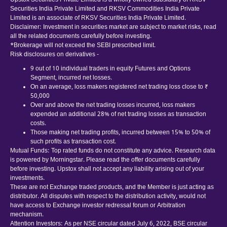
Upstox Securities Private Limited is a wholly owned subsidiary of RKSV
Securities India Private Limited and RKSV Commodities India Private
Limited is an associate of RKSV Securities India Private Limited.
Disclaimer: Investment in securities market are subject to market risks, read
all the related documents carefully before investing.
*Brokerage will not exceed the SEBI prescribed limit.
Risk disclosures on derivatives -
9 out of 10 individual traders in equity Futures and Options
Segment, incurred net losses.
On an average, loss makers registered net trading loss close to ₹
50,000
Over and above the net trading losses incurred, loss makers
expended an additional 28% of net trading losses as transaction
costs.
Those making net trading profits, incurred between 15% to 50% of
such profits as transaction cost.
Mutual Funds: Top rated funds do not constitute any advice. Research data
is powered by Morningstar. Please read the offer documents carefully
before investing. Upstox shall not accept any liability arising out of your
investments.
These are not Exchange traded products, and the Member is just acting as
distributor. All disputes with respect to the distribution activity, would not
have access to Exchange investor redressal forum or Arbitration
mechanism.
Attention Investors: As per NSE circular dated July 6, 2022, BSE circular