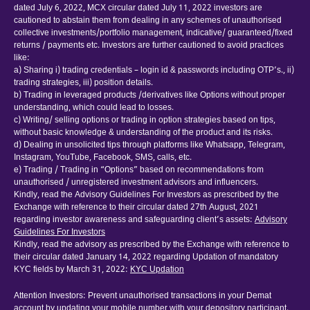
dated July 6, 2022, MCX circular dated July 11, 2022 investors are
cautioned to abstain them from dealing in any schemes of unauthorised
collective investments/portfolio management, indicative/ guaranteed/fixed
returns / payments etc. Investors are further cautioned to avoid practices
like:
a) Sharing i) trading credentials – login id & passwords including OTP’s., ii)
trading strategies, iii) position details.
b) Trading in leveraged products /derivatives like Options without proper
understanding, which could lead to losses.
c) Writing/ selling options or trading in option strategies based on tips,
without basic knowledge & understanding of the product and its risks.
d) Dealing in unsolicited tips through platforms like Whatsapp, Telegram,
Instagram, YouTube, Facebook, SMS, calls, etc.
e) Trading / Trading in “Options” based on recommendations from
unauthorised / unregistered investment advisors and influencers.
Kindly, read the Advisory Guidelines For Investors as prescribed by the
Exchange with reference to their circular dated 27th August, 2021
regarding investor awareness and safeguarding client’s assets:
Advisory
Guidelines For Investors
Kindly, read the advisory as prescribed by the Exchange with reference to
their circular dated January 14, 2022 regarding Updation of mandatory
KYC fields by March 31, 2022:
KYC Updation
Attention Investors: Prevent unauthorised transactions in your Demat
account by updating your mobile number with your depository participant.