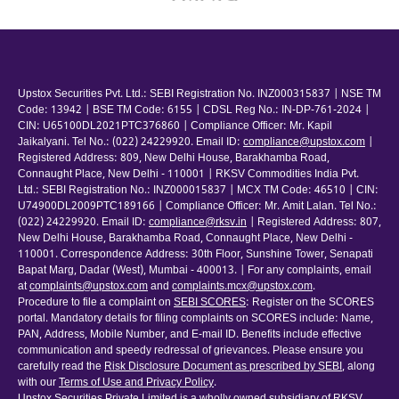
Upstox Securities Pvt. Ltd.: SEBI Registration No. INZ000315837 | NSE TM
Code: 13942 | BSE TM Code: 6155 | CDSL Reg No.: IN-DP-761-2024 |
CIN: U65100DL2021PTC376860 | Compliance Officer: Mr. Kapil
Jaikalyani. Tel No.: (022) 24229920. Email ID:
compliance@upstox.com
|
Registered Address: 809, New Delhi House, Barakhamba Road,
Connaught Place, New Delhi - 110001 | RKSV Commodities India Pvt.
Ltd.: SEBI Registration No.: INZ000015837 | MCX TM Code: 46510 | CIN:
U74900DL2009PTC189166 | Compliance Officer: Mr. Amit Lalan. Tel No.:
(022) 24229920. Email ID:
compliance@rksv.in
| Registered Address: 807,
New Delhi House, Barakhamba Road, Connaught Place, New Delhi -
110001. Correspondence Address: 30th Floor, Sunshine Tower, Senapati
Bapat Marg, Dadar (West), Mumbai - 400013. | For any complaints, email
at
complaints@upstox.com
and
complaints.mcx@upstox.com
.
Procedure to file a complaint on
SEBI SCORES
: Register on the SCORES
portal. Mandatory details for filing complaints on SCORES include: Name,
PAN, Address, Mobile Number, and E-mail ID. Benefits include effective
communication and speedy redressal of grievances. Please ensure you
carefully read the
Risk Disclosure Document as prescribed by SEBI
, along
with our
Terms of Use and Privacy Policy
.