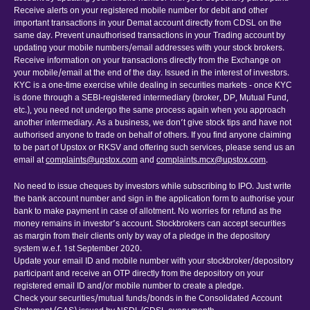
Receive alerts on your registered mobile number for debit and other
important transactions in your Demat account directly from CDSL on the
same day. Prevent unauthorised transactions in your Trading account by
updating your mobile numbers/email addresses with your stock brokers.
Receive information on your transactions directly from the Exchange on
your mobile/email at the end of the day. Issued in the interest of investors.
KYC is a one-time exercise while dealing in securities markets - once KYC
is done through a SEBI-registered intermediary (broker, DP, Mutual Fund,
etc.), you need not undergo the same process again when you approach
another intermediary. As a business, we don’t give stock tips and have not
authorised anyone to trade on behalf of others. If you find anyone claiming
to be part of Upstox or RKSV and offering such services, please send us an
email at
complaints@upstox.com
and
complaints.mcx@upstox.com
.
No need to issue cheques by investors while subscribing to IPO. Just write
the bank account number and sign in the application form to authorise your
bank to make payment in case of allotment. No worries for refund as the
money remains in investor’s account. Stockbrokers can accept securities
as margin from their clients only by way of a pledge in the depository
system w.e.f. 1st September 2020.
Update your email ID and mobile number with your stockbroker/depository
participant and receive an OTP directly from the depository on your
registered email ID and/or mobile number to create a pledge.
Check your securities/mutual funds/bonds in the Consolidated Account