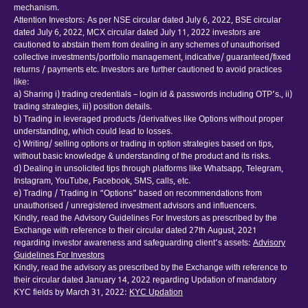
mechanism.
Attention Investors: As per NSE circular dated July 6, 2022, BSE circular
dated July 6, 2022, MCX circular dated July 11, 2022 investors are
cautioned to abstain them from dealing in any schemes of unauthorised
collective investments/portfolio management, indicative/ guaranteed/fixed
returns / payments etc. Investors are further cautioned to avoid practices
like:
a) Sharing i) trading credentials – login id & passwords including OTP’s., ii)
trading strategies, iii) position details.
b) Trading in leveraged products /derivatives like Options without proper
understanding, which could lead to losses.
c) Writing/ selling options or trading in option strategies based on tips,
without basic knowledge & understanding of the product and its risks.
d) Dealing in unsolicited tips through platforms like Whatsapp, Telegram,
Instagram, YouTube, Facebook, SMS, calls, etc.
e) Trading / Trading in “Options” based on recommendations from
unauthorised / unregistered investment advisors and influencers.
Kindly, read the Advisory Guidelines For Investors as prescribed by the
Exchange with reference to their circular dated 27th August, 2021
regarding investor awareness and safeguarding client’s assets:
Advisory
Guidelines For Investors
Kindly, read the advisory as prescribed by the Exchange with reference to
their circular dated January 14, 2022 regarding Updation of mandatory
KYC fields by March 31, 2022:
KYC Updation