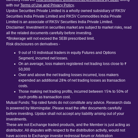
carefully read the
Risk Disclosure Document as prescribed by SEBI
, along
with our
Terms of Use and Privacy Policy
.
Upstox Securities Private Limited is a wholly owned subsidiary of RKSV
Securities India Private Limited and RKSV Commodities India Private
Limited is an associate of RKSV Securities India Private Limited.
Disclaimer: Investment in securities market are subject to market risks, read
all the related documents carefully before investing.
*Brokerage will not exceed the SEBI prescribed limit.
Risk disclosures on derivatives -
9 out of 10 individual traders in equity Futures and Options
Segment, incurred net losses.
On an average, loss makers registered net trading loss close to ₹
50,000
Over and above the net trading losses incurred, loss makers
expended an additional 28% of net trading losses as transaction
costs.
Those making net trading profits, incurred between 15% to 50% of
such profits as transaction cost.
Mutual Funds: Top rated funds do not constitute any advice. Research data
is powered by Morningstar. Please read the offer documents carefully
before investing. Upstox shall not accept any liability arising out of your
investments.
These are not Exchange traded products, and the Member is just acting as
distributor. All disputes with respect to the distribution activity, would not
have access to Exchange investor redressal forum or Arbitration