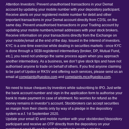
Attention Investors: Prevent unauthorised transactions in your Demat
account by updating your mobile number with your depository participant.
Receive alerts on your registered mobile number for debit and other
important transactions in your Demat account directly from CDSL on the
same day. Prevent unauthorised transactions in your Trading account by
updating your mobile numbers/email addresses with your stock brokers.
Receive information on your transactions directly from the Exchange on
your mobile/email at the end of the day. Issued in the interest of investors.
KYC is a one-time exercise while dealing in securities markets - once KYC
is done through a SEBI-registered intermediary (broker, DP, Mutual Fund,
etc.), you need not undergo the same process again when you approach
another intermediary. As a business, we don’t give stock tips and have not
authorised anyone to trade on behalf of others. If you find anyone claiming
to be part of Upstox or RKSV and offering such services, please send us an
email at
complaints@upstox.com
and
complaints.mcx@upstox.com
.
No need to issue cheques by investors while subscribing to IPO. Just write
the bank account number and sign in the application form to authorise your
bank to make payment in case of allotment. No worries for refund as the
money remains in investor’s account. Stockbrokers can accept securities
as margin from their clients only by way of a pledge in the depository
system w.e.f. 1st September 2020.
Update your email ID and mobile number with your stockbroker/depository
participant and receive an OTP directly from the depository on your