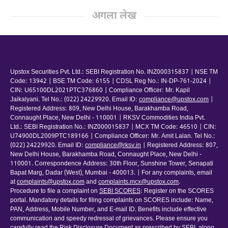
अगला लेख
Upstox Securities Pvt. Ltd.: SEBI Registration No. INZ000315837 | NSE TM
Code: 13942 | BSE TM Code: 6155 | CDSL Reg No.: IN-DP-761-2024 |
CIN: U65100DL2021PTC376860 | Compliance Officer: Mr. Kapil
Jaikalyani. Tel No.: (022) 24229920. Email ID:
compliance@upstox.com
|
Registered Address: 809, New Delhi House, Barakhamba Road,
Connaught Place, New Delhi - 110001 | RKSV Commodities India Pvt.
Ltd.: SEBI Registration No.: INZ000015837 | MCX TM Code: 46510 | CIN:
U74900DL2009PTC189166 | Compliance Officer: Mr. Amit Lalan. Tel No.:
(022) 24229920. Email ID:
compliance@rksv.in
| Registered Address: 807,
New Delhi House, Barakhamba Road, Connaught Place, New Delhi -
110001. Correspondence Address: 30th Floor, Sunshine Tower, Senapati
Bapat Marg, Dadar (West), Mumbai - 400013. | For any complaints, email
at
complaints@upstox.com
and
complaints.mcx@upstox.com
.
Procedure to file a complaint on
SEBI SCORES
: Register on the SCORES
portal. Mandatory details for filing complaints on SCORES include: Name,
PAN, Address, Mobile Number, and E-mail ID. Benefits include effective
communication and speedy redressal of grievances. Please ensure you