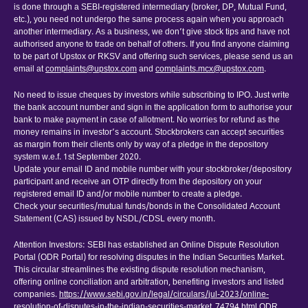
is done through a SEBI-registered intermediary (broker, DP, Mutual Fund,
etc.), you need not undergo the same process again when you approach
another intermediary. As a business, we don’t give stock tips and have not
authorised anyone to trade on behalf of others. If you find anyone claiming
to be part of Upstox or RKSV and offering such services, please send us an
email at
complaints@upstox.com
and
complaints.mcx@upstox.com
.
No need to issue cheques by investors while subscribing to IPO. Just write
the bank account number and sign in the application form to authorise your
bank to make payment in case of allotment. No worries for refund as the
money remains in investor’s account. Stockbrokers can accept securities
as margin from their clients only by way of a pledge in the depository
system w.e.f. 1st September 2020.
Update your email ID and mobile number with your stockbroker/depository
participant and receive an OTP directly from the depository on your
registered email ID and/or mobile number to create a pledge.
Check your securities/mutual funds/bonds in the Consolidated Account
Statement (CAS) issued by NSDL/CDSL every month.
Attention Investors: SEBI has established an Online Dispute Resolution
Portal (ODR Portal) for resolving disputes in the Indian Securities Market.
This circular streamlines the existing dispute resolution mechanism,
offering online conciliation and arbitration, benefiting investors and listed
companies.
https://www.sebi.gov.in/legal/circulars/jul-2023/online-
resolution-of-disputes-in-the-indian-securities-market_74794.html
ODR