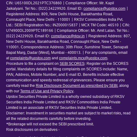
CIN: U65100DL2021PTC376860 | Compliance Officer: Mr. Kapil
Jaikalyani. Tel No.: (022) 24229920. Email ID:
compliance@upstox.com
|
Registered Address: 809, New Delhi House, Barakhamba Road,
Connaught Place, New Delhi - 110001 | RKSV Commodities India Pvt.
Ltd.: SEBI Registration No.: INZ000015837 | MCX TM Code: 46510 | CIN:
U74900DL2009PTC189166 | Compliance Officer: Mr. Amit Lalan. Tel No.:
(022) 24229920. Email ID:
compliance@rksv.in
| Registered Address: 807,
New Delhi House, Barakhamba Road, Connaught Place, New Delhi -
110001. Correspondence Address: 30th Floor, Sunshine Tower, Senapati
Bapat Marg, Dadar (West), Mumbai - 400013. | For any complaints, email
at
complaints@upstox.com
and
complaints.mcx@upstox.com
.
Procedure to file a complaint on
SEBI SCORES
: Register on the SCORES
portal. Mandatory details for filing complaints on SCORES include: Name,
PAN, Address, Mobile Number, and E-mail ID. Benefits include effective
communication and speedy redressal of grievances. Please ensure you
carefully read the
Risk Disclosure Document as prescribed by SEBI
, along
with our
Terms of Use and Privacy Policy
.
Upstox Securities Private Limited is a wholly owned subsidiary of RKSV
Securities India Private Limited and RKSV Commodities India Private
Limited is an associate of RKSV Securities India Private Limited.
Disclaimer: Investment in securities market are subject to market risks, read
all the related documents carefully before investing.
*Brokerage will not exceed the SEBI prescribed limit.
Risk disclosures on derivatives -