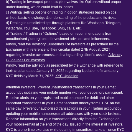
b) Trading in leveraged products /derivatives like Options without proper
understanding, which could lead to losses.
c) Writing/ selling options or trading in option strategies based on tips,
without basic knowledge & understanding of the product and its risks.
d) Dealing in unsolicited tips through platforms like Whatsapp, Telegram,
Instagram, YouTube, Facebook, SMS, calls, etc.
e) Trading / Trading in “Options” based on recommendations from
unauthorised / unregistered investment advisors and influencers.
Kindly, read the Advisory Guidelines For Investors as prescribed by the
Exchange with reference to their circular dated 27th August, 2021
regarding investor awareness and safeguarding client’s assets:
Advisory
Guidelines For Investors
Kindly, read the advisory as prescribed by the Exchange with reference to
their circular dated January 14, 2022 regarding Updation of mandatory
KYC fields by March 31, 2022:
KYC Updation
Attention Investors: Prevent unauthorised transactions in your Demat
account by updating your mobile number with your depository participant.
Receive alerts on your registered mobile number for debit and other
important transactions in your Demat account directly from CDSL on the
same day. Prevent unauthorised transactions in your Trading account by
updating your mobile numbers/email addresses with your stock brokers.
Receive information on your transactions directly from the Exchange on
your mobile/email at the end of the day. Issued in the interest of investors.
KYC is a one-time exercise while dealing in securities markets - once KYC