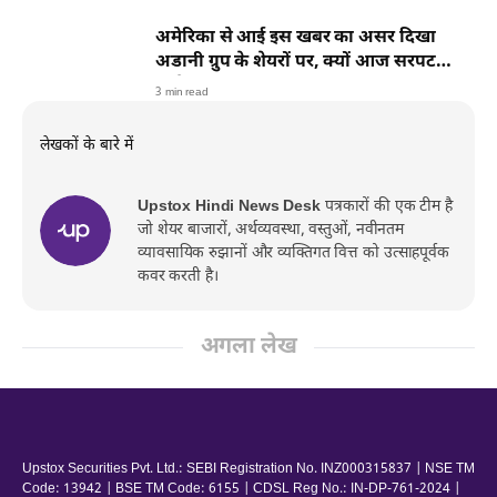
अमेरिका से आई इस खबर का असर दिखा
अडानी ग्रुप के शेयरों पर, क्यों आज सरपट
भागे?
3 min read
लेखकों के बारे में
Upstox Hindi News Desk
पत्रकारों की एक टीम है
जो शेयर बाजारों, अर्थव्यवस्था, वस्तुओं, नवीनतम
व्यावसायिक रुझानों और व्यक्तिगत वित्त को उत्साहपूर्वक
कवर करती है।
अगला लेख
Upstox Securities Pvt. Ltd.: SEBI Registration No. INZ000315837 | NSE TM
Code: 13942 | BSE TM Code: 6155 | CDSL Reg No.: IN-DP-761-2024 |