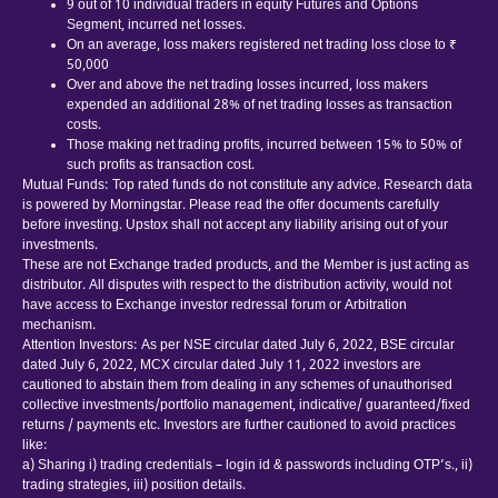
9 out of 10 individual traders in equity Futures and Options
Segment, incurred net losses.
On an average, loss makers registered net trading loss close to ₹
50,000
Over and above the net trading losses incurred, loss makers
expended an additional 28% of net trading losses as transaction
costs.
Those making net trading profits, incurred between 15% to 50% of
such profits as transaction cost.
Mutual Funds: Top rated funds do not constitute any advice. Research data
is powered by Morningstar. Please read the offer documents carefully
before investing. Upstox shall not accept any liability arising out of your
investments.
These are not Exchange traded products, and the Member is just acting as
distributor. All disputes with respect to the distribution activity, would not
have access to Exchange investor redressal forum or Arbitration
mechanism.
Attention Investors: As per NSE circular dated July 6, 2022, BSE circular
dated July 6, 2022, MCX circular dated July 11, 2022 investors are
cautioned to abstain them from dealing in any schemes of unauthorised
collective investments/portfolio management, indicative/ guaranteed/fixed
returns / payments etc. Investors are further cautioned to avoid practices
like:
a) Sharing i) trading credentials – login id & passwords including OTP’s., ii)
trading strategies, iii) position details.