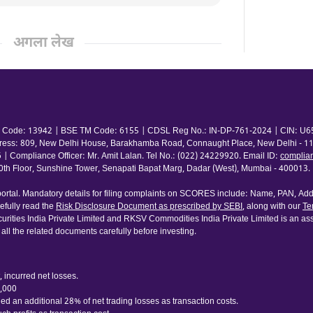
अगला लेख
 TM Code: 13942 | BSE TM Code: 6155 | CDSL Reg No.: IN-DP-761-2024 | CIN: U65
ress: 809, New Delhi House, Barakhamba Road, Connaught Place, New Delhi - 110
pliance Officer: Mr. Amit Lalan. Tel No.: (022) 24229920. Email ID:
complia
 Floor, Sunshine Tower, Senapati Bapat Marg, Dadar (West), Mumbai - 400013. | 
rtal. Mandatory details for filing complaints on SCORES include: Name, PAN, Addr
fully read the
Risk Disclosure Document as prescribed by SEBI
, along with our
Te
urities India Private Limited and RKSV Commodities India Private Limited is an ass
 all the related documents carefully before investing.
 incurred net losses.
0,000
d an additional 28% of net trading losses as transaction costs.