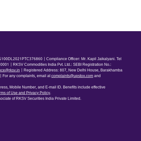
100DL2021PTC376860 | Compliance Officer: Mr. Kapil Jaikalyani. Tel
001 | RKSV Commodities India Pvt. Ltd.: SEBI Registration No.:
nce@rksv.in
| Registered Address: 807, New Delhi House, Barakhamba
For any complaints, email at
complaints@upstox.com
and
ess, Mobile Number, and E-mail ID. Benefits include effective
rms of Use and Privacy Policy
.
ociate of RKSV Securities India Private Limited.