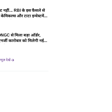
्ट नहीं... RBI के इस फैसले से
केमिकल्स और टाटा इन्वेस्टमेंट
मझें डीटेल
GC से मिला बड़ा ऑर्डर,
्जी कारोबार को मिलेगी नई
 डीटेल यहां
यूज़ देखें