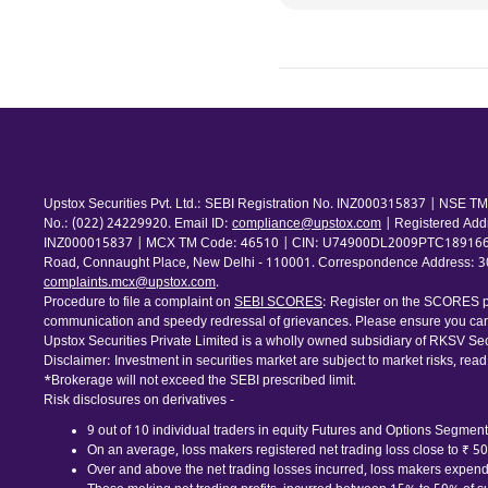
Upstox Securities Pvt. Ltd.: SEBI Registration No. INZ000315837 | NSE
No.: (022) 24229920. Email ID:
compliance@upstox.com
| Registered Add
INZ000015837 | MCX TM Code: 46510 | CIN: U74900DL2009PTC189166 | Com
Road, Connaught Place, New Delhi - 110001. Correspondence Address: 30th
complaints.mcx@upstox.com
.
Procedure to file a complaint on
SEBI SCORES
: Register on the SCORES po
communication and speedy redressal of grievances. Please ensure you care
Upstox Securities Private Limited is a wholly owned subsidiary of RKSV Sec
Disclaimer: Investment in securities market are subject to market risks, read
*Brokerage will not exceed the SEBI prescribed limit.
Risk disclosures on derivatives -
9 out of 10 individual traders in equity Futures and Options Segment,
On an average, loss makers registered net trading loss close to ₹ 5
Over and above the net trading losses incurred, loss makers expende