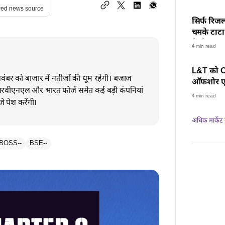
red news source
सिर्फ रिजल
चमके टाटा 
के शेयर, स
4 min read
L&T को ON
बर को बाजार में नतीजों की धूम रहेगी। बजाज
ऑफशोर एनर
 आरवीएनएल और भारत फोर्ज समेत कई बड़ी कंपनियां
रफ्तार, हर
4 min read
े पेश करेंगी।
अधिक मार्केट न्
BOSS
--
BSE
--