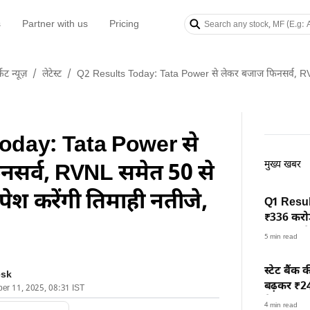
s
Partner with us
Pricing
केट न्यूज़
/
लेटेस्ट
/
Q2 Results Today: Tata Power से लेकर बजाज फिनसर्व, RVNL सम
oday: Tata Power से
मुख्य खबर
सर्व, RVNL समेत 50 से
 पेश करेंगी तिमाही नतीजे,
Q1 Result
₹336 करोड
कंपनियों क
5 min read
स्टेट बैंक 
esk
बढ़कर ₹24,
ber 11, 2025, 08:31 IST
तेजी
4 min read