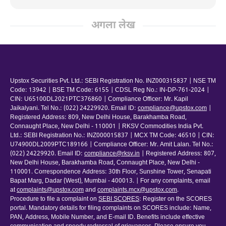
अगला लेख
Upstox Securities Pvt. Ltd.: SEBI Registration No. INZ000315837 | NSE TM
Code: 13942 | BSE TM Code: 6155 | CDSL Reg No.: IN-DP-761-2024 |
CIN: U65100DL2021PTC376860 | Compliance Officer: Mr. Kapil
Jaikalyani. Tel No.: (022) 24229920. Email ID:
compliance@upstox.com
|
Registered Address: 809, New Delhi House, Barakhamba Road,
Connaught Place, New Delhi - 110001 | RKSV Commodities India Pvt.
Ltd.: SEBI Registration No.: INZ000015837 | MCX TM Code: 46510 | CIN:
U74900DL2009PTC189166 | Compliance Officer: Mr. Amit Lalan. Tel No.:
(022) 24229920. Email ID:
compliance@rksv.in
| Registered Address: 807,
New Delhi House, Barakhamba Road, Connaught Place, New Delhi -
110001. Correspondence Address: 30th Floor, Sunshine Tower, Senapati
Bapat Marg, Dadar (West), Mumbai - 400013. | For any complaints, email
at
complaints@upstox.com
and
complaints.mcx@upstox.com
.
Procedure to file a complaint on
SEBI SCORES
: Register on the SCORES
portal. Mandatory details for filing complaints on SCORES include: Name,
PAN, Address, Mobile Number, and E-mail ID. Benefits include effective