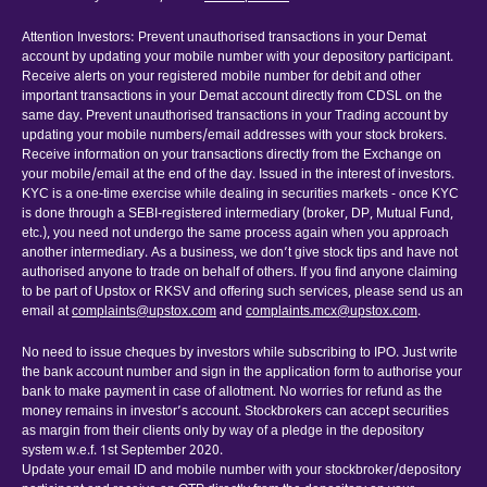
Attention Investors: Prevent unauthorised transactions in your Demat
account by updating your mobile number with your depository participant.
Receive alerts on your registered mobile number for debit and other
important transactions in your Demat account directly from CDSL on the
same day. Prevent unauthorised transactions in your Trading account by
updating your mobile numbers/email addresses with your stock brokers.
Receive information on your transactions directly from the Exchange on
your mobile/email at the end of the day. Issued in the interest of investors.
KYC is a one-time exercise while dealing in securities markets - once KYC
is done through a SEBI-registered intermediary (broker, DP, Mutual Fund,
etc.), you need not undergo the same process again when you approach
another intermediary. As a business, we don’t give stock tips and have not
authorised anyone to trade on behalf of others. If you find anyone claiming
to be part of Upstox or RKSV and offering such services, please send us an
email at
complaints@upstox.com
and
complaints.mcx@upstox.com
.
No need to issue cheques by investors while subscribing to IPO. Just write
the bank account number and sign in the application form to authorise your
bank to make payment in case of allotment. No worries for refund as the
money remains in investor’s account. Stockbrokers can accept securities
as margin from their clients only by way of a pledge in the depository
system w.e.f. 1st September 2020.
Update your email ID and mobile number with your stockbroker/depository