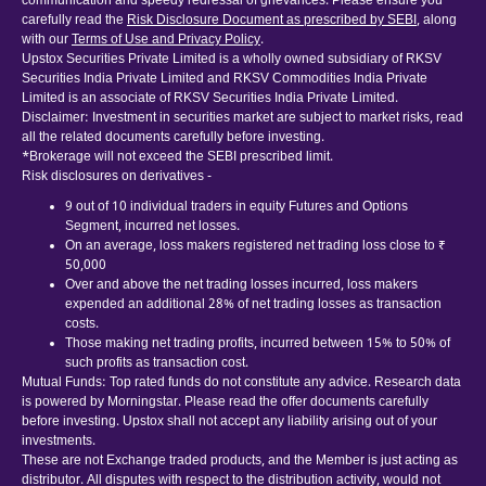
communication and speedy redressal of grievances. Please ensure you
carefully read the
Risk Disclosure Document as prescribed by SEBI
, along
with our
Terms of Use and Privacy Policy
.
Upstox Securities Private Limited is a wholly owned subsidiary of RKSV
Securities India Private Limited and RKSV Commodities India Private
Limited is an associate of RKSV Securities India Private Limited.
Disclaimer: Investment in securities market are subject to market risks, read
all the related documents carefully before investing.
*Brokerage will not exceed the SEBI prescribed limit.
Risk disclosures on derivatives -
9 out of 10 individual traders in equity Futures and Options
Segment, incurred net losses.
On an average, loss makers registered net trading loss close to ₹
50,000
Over and above the net trading losses incurred, loss makers
expended an additional 28% of net trading losses as transaction
costs.
Those making net trading profits, incurred between 15% to 50% of
such profits as transaction cost.
Mutual Funds: Top rated funds do not constitute any advice. Research data
is powered by Morningstar. Please read the offer documents carefully
before investing. Upstox shall not accept any liability arising out of your
investments.
These are not Exchange traded products, and the Member is just acting as
distributor. All disputes with respect to the distribution activity, would not