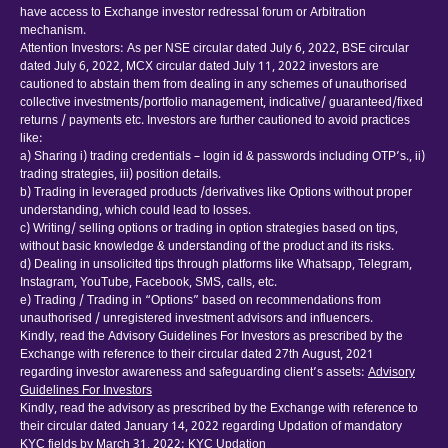
have access to Exchange investor redressal forum or Arbitration
mechanism.
Attention Investors: As per NSE circular dated July 6, 2022, BSE circular
dated July 6, 2022, MCX circular dated July 11, 2022 investors are
cautioned to abstain them from dealing in any schemes of unauthorised
collective investments/portfolio management, indicative/ guaranteed/fixed
returns / payments etc. Investors are further cautioned to avoid practices
like:
a) Sharing i) trading credentials – login id & passwords including OTP’s., ii)
trading strategies, iii) position details.
b) Trading in leveraged products /derivatives like Options without proper
understanding, which could lead to losses.
c) Writing/ selling options or trading in option strategies based on tips,
without basic knowledge & understanding of the product and its risks.
d) Dealing in unsolicited tips through platforms like Whatsapp, Telegram,
Instagram, YouTube, Facebook, SMS, calls, etc.
e) Trading / Trading in “Options” based on recommendations from
unauthorised / unregistered investment advisors and influencers.
Kindly, read the Advisory Guidelines For Investors as prescribed by the
Exchange with reference to their circular dated 27th August, 2021
regarding investor awareness and safeguarding client’s assets:
Advisory
Guidelines For Investors
Kindly, read the advisory as prescribed by the Exchange with reference to
their circular dated January 14, 2022 regarding Updation of mandatory
KYC fields by March 31, 2022:
KYC Updation