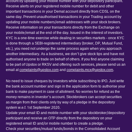
account by updating your mobile number with your depository participant.
Receive alerts on your registered mobile number for debit and other
important transactions in your Demat account directly from CDSL on the
same day. Prevent unauthorised transactions in your Trading account by
updating your mobile numbers/email addresses with your stock brokers.
Receive information on your transactions directly from the Exchange on
your mobile/email at the end of the day. Issued in the interest of investors.
KYC is a one-time exercise while dealing in securities markets - once KYC
is done through a SEBI-registered intermediary (broker, DP, Mutual Fund,
etc.), you need not undergo the same process again when you approach
another intermediary. As a business, we don’t give stock tips and have not
authorised anyone to trade on behalf of others. If you find anyone claiming
to be part of Upstox or RKSV and offering such services, please send us an
email at
complaints@upstox.com
and
complaints.mcx@upstox.com
.
No need to issue cheques by investors while subscribing to IPO. Just write
the bank account number and sign in the application form to authorise your
bank to make payment in case of allotment. No worries for refund as the
money remains in investor’s account. Stockbrokers can accept securities
as margin from their clients only by way of a pledge in the depository
system w.e.f. 1st September 2020.
Update your email ID and mobile number with your stockbroker/depository
participant and receive an OTP directly from the depository on your
registered email ID and/or mobile number to create a pledge.
Check your securities/mutual funds/bonds in the Consolidated Account