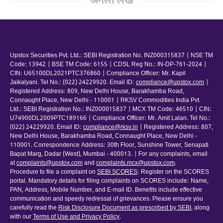
अगला लेख
Upstox Securities Pvt. Ltd.: SEBI Registration No. INZ000315837 | NSE TM
Code: 13942 | BSE TM Code: 6155 | CDSL Reg No.: IN-DP-761-2024 |
CIN: U65100DL2021PTC376860 | Compliance Officer: Mr. Kapil
Jaikalyani. Tel No.: (022) 24229920. Email ID:
compliance@upstox.com
|
Registered Address: 809, New Delhi House, Barakhamba Road,
Connaught Place, New Delhi - 110001 | RKSV Commodities India Pvt.
Ltd.: SEBI Registration No.: INZ000015837 | MCX TM Code: 46510 | CIN:
U74900DL2009PTC189166 | Compliance Officer: Mr. Amit Lalan. Tel No.:
(022) 24229920. Email ID:
compliance@rksv.in
| Registered Address: 807,
New Delhi House, Barakhamba Road, Connaught Place, New Delhi -
110001. Correspondence Address: 30th Floor, Sunshine Tower, Senapati
Bapat Marg, Dadar (West), Mumbai - 400013. | For any complaints, email
at
complaints@upstox.com
and
complaints.mcx@upstox.com
.
Procedure to file a complaint on
SEBI SCORES
: Register on the SCORES
portal. Mandatory details for filing complaints on SCORES include: Name,
PAN, Address, Mobile Number, and E-mail ID. Benefits include effective
communication and speedy redressal of grievances. Please ensure you
carefully read the
Risk Disclosure Document as prescribed by SEBI
, along
with our
Terms of Use and Privacy Policy
.