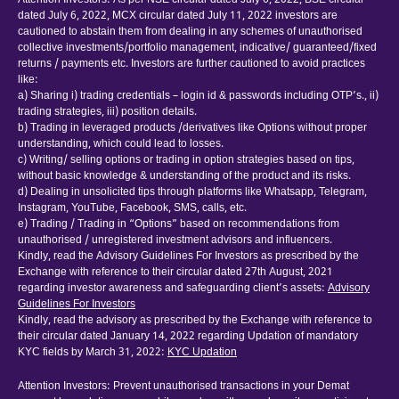
Attention Investors: As per NSE circular dated July 6, 2022, BSE circular
dated July 6, 2022, MCX circular dated July 11, 2022 investors are
cautioned to abstain them from dealing in any schemes of unauthorised
collective investments/portfolio management, indicative/ guaranteed/fixed
returns / payments etc. Investors are further cautioned to avoid practices
like:
a) Sharing i) trading credentials – login id & passwords including OTP’s., ii)
trading strategies, iii) position details.
b) Trading in leveraged products /derivatives like Options without proper
understanding, which could lead to losses.
c) Writing/ selling options or trading in option strategies based on tips,
without basic knowledge & understanding of the product and its risks.
d) Dealing in unsolicited tips through platforms like Whatsapp, Telegram,
Instagram, YouTube, Facebook, SMS, calls, etc.
e) Trading / Trading in “Options” based on recommendations from
unauthorised / unregistered investment advisors and influencers.
Kindly, read the Advisory Guidelines For Investors as prescribed by the
Exchange with reference to their circular dated 27th August, 2021
regarding investor awareness and safeguarding client’s assets:
Advisory
Guidelines For Investors
Kindly, read the advisory as prescribed by the Exchange with reference to
their circular dated January 14, 2022 regarding Updation of mandatory
KYC fields by March 31, 2022:
KYC Updation
Attention Investors: Prevent unauthorised transactions in your Demat