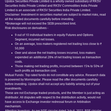
Upstox Securities Private Limited is a wholly owned subsidiary of RKSV
Securities India Private Limited and RKSV Commodities India Private
Limited is an associate of RKSV Securities India Private Limited.
Disclaimer: Investment in securities market are subject to market risks, read
all the related documents carefully before investing.
*Brokerage will not exceed the SEBI prescribed limit.
Risk disclosures on derivatives -
9 out of 10 individual traders in equity Futures and Options
Segment, incurred net losses.
On an average, loss makers registered net trading loss close to ₹
50,000
Over and above the net trading losses incurred, loss makers
expended an additional 28% of net trading losses as transaction
costs.
Those making net trading profits, incurred between 15% to 50% of
such profits as transaction cost.
Mutual Funds: Top rated funds do not constitute any advice. Research data
is powered by Morningstar. Please read the offer documents carefully
before investing. Upstox shall not accept any liability arising out of your
investments.
These are not Exchange traded products, and the Member is just acting as
distributor. All disputes with respect to the distribution activity, would not
have access to Exchange investor redressal forum or Arbitration
mechanism.