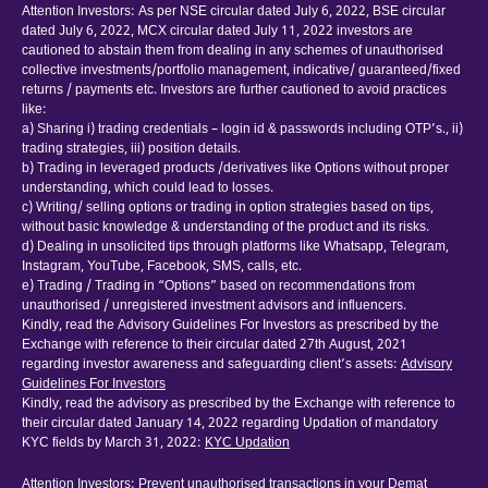
Attention Investors: As per NSE circular dated July 6, 2022, BSE circular
dated July 6, 2022, MCX circular dated July 11, 2022 investors are
cautioned to abstain them from dealing in any schemes of unauthorised
collective investments/portfolio management, indicative/ guaranteed/fixed
returns / payments etc. Investors are further cautioned to avoid practices
like:
a) Sharing i) trading credentials – login id & passwords including OTP’s., ii)
trading strategies, iii) position details.
b) Trading in leveraged products /derivatives like Options without proper
understanding, which could lead to losses.
c) Writing/ selling options or trading in option strategies based on tips,
without basic knowledge & understanding of the product and its risks.
d) Dealing in unsolicited tips through platforms like Whatsapp, Telegram,
Instagram, YouTube, Facebook, SMS, calls, etc.
e) Trading / Trading in “Options” based on recommendations from
unauthorised / unregistered investment advisors and influencers.
Kindly, read the Advisory Guidelines For Investors as prescribed by the
Exchange with reference to their circular dated 27th August, 2021
regarding investor awareness and safeguarding client’s assets:
Advisory
Guidelines For Investors
Kindly, read the advisory as prescribed by the Exchange with reference to
their circular dated January 14, 2022 regarding Updation of mandatory
KYC fields by March 31, 2022:
KYC Updation
Attention Investors: Prevent unauthorised transactions in your Demat