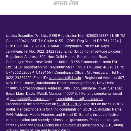
अगला लेख
Upstox Securities Pvt. Ltd.: SEBI Registration No. INZ000315837 | NSE TM
Code: 13942 | BSE TM Code: 6155 | CDSL Reg No.: IN-DP-761-2024 |
CIN: U65100DL2021PTC376860 | Compliance Officer: Mr. Kapil
Jaikalyani. Tel No.: (022) 24229920. Email ID:
compliance@upstox.com
|
Registered Address: 809, New Delhi House, Barakhamba Road,
Connaught Place, New Delhi - 110001 | RKSV Commodities India Pvt.
Ltd.: SEBI Registration No.: INZ000015837 | MCX TM Code: 46510 | CIN:
U74900DL2009PTC189166 | Compliance Officer: Mr. Amit Lalan. Tel No.:
(022) 24229920. Email ID:
compliance@rksv.in
| Registered Address: 807,
New Delhi House, Barakhamba Road, Connaught Place, New Delhi -
110001. Correspondence Address: 30th Floor, Sunshine Tower, Senapati
Bapat Marg, Dadar (West), Mumbai - 400013. | For any complaints, email
at
complaints@upstox.com
and
complaints.mcx@upstox.com
.
Procedure to file a complaint on
SEBI SCORES
: Register on the SCORES
portal. Mandatory details for filing complaints on SCORES include: Name,
PAN, Address, Mobile Number, and E-mail ID. Benefits include effective
communication and speedy redressal of grievances. Please ensure you
carefully read the
Risk Disclosure Document as prescribed by SEBI
, along
with our
Terms of Use and Privacy Policy
.