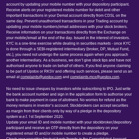
account by updating your mobile number with your depository participant.
Receive alerts on your registered mobile number for debit and other
important transactions in your Demat account directly from CDSL on the
same day. Prevent unauthorised transactions in your Trading account by
updating your mobile numbers/email addresses with your stock brokers.
Receive information on your transactions directly from the Exchange on
your mobile/email at the end of the day. Issued in the interest of investors.
KYC is a one-time exercise while dealing in securities markets - once KYC
is done through a SEBI-registered intermediary (broker, DP, Mutual Fund,
etc.), you need not undergo the same process again when you approach
another intermediary. As a business, we don’t give stock tips and have not
authorised anyone to trade on behalf of others. If you find anyone claiming
to be part of Upstox or RKSV and offering such services, please send us an
email at
complaints@upstox.com
and
complaints.mcx@upstox.com
.
No need to issue cheques by investors while subscribing to IPO. Just write
the bank account number and sign in the application form to authorise your
bank to make payment in case of allotment. No worries for refund as the
money remains in investor’s account. Stockbrokers can accept securities
as margin from their clients only by way of a pledge in the depository
system w.e.f. 1st September 2020.
Update your email ID and mobile number with your stockbroker/depository
participant and receive an OTP directly from the depository on your
registered email ID and/or mobile number to create a pledge.