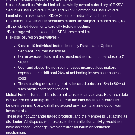
Upstox Securities Private Limited is a wholly owned subsidiary of RKSV
Securities India Private Limited and RKSV Commodities India Private
Limited is an associate of RKSV Securities India Private Limited.
Disclaimer: Investment in securities market are subject to market risks, read
all the related documents carefully before investing.
*Brokerage will not exceed the SEBI prescribed limit.
Risk disclosures on derivatives -
9 out of 10 individual traders in equity Futures and Options
Segment, incurred net losses.
On an average, loss makers registered net trading loss close to ₹
50,000
Over and above the net trading losses incurred, loss makers
expended an additional 28% of net trading losses as transaction
costs.
Those making net trading profits, incurred between 15% to 50% of
such profits as transaction cost.
Mutual Funds: Top rated funds do not constitute any advice. Research data
is powered by Morningstar. Please read the offer documents carefully
before investing. Upstox shall not accept any liability arising out of your
investments.
These are not Exchange traded products, and the Member is just acting as
distributor. All disputes with respect to the distribution activity, would not
have access to Exchange investor redressal forum or Arbitration
mechanism.