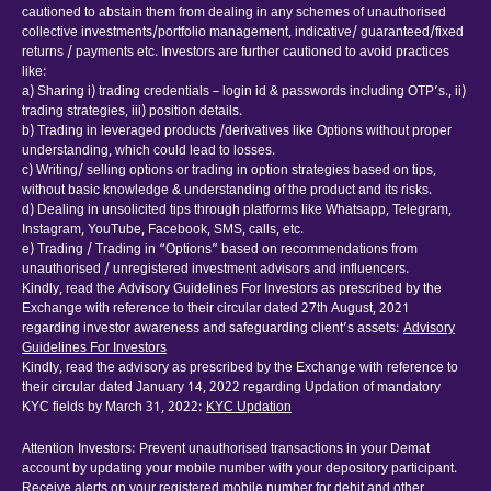
cautioned to abstain them from dealing in any schemes of unauthorised
collective investments/portfolio management, indicative/ guaranteed/fixed
returns / payments etc. Investors are further cautioned to avoid practices
like:
a) Sharing i) trading credentials – login id & passwords including OTP’s., ii)
trading strategies, iii) position details.
b) Trading in leveraged products /derivatives like Options without proper
understanding, which could lead to losses.
c) Writing/ selling options or trading in option strategies based on tips,
without basic knowledge & understanding of the product and its risks.
d) Dealing in unsolicited tips through platforms like Whatsapp, Telegram,
Instagram, YouTube, Facebook, SMS, calls, etc.
e) Trading / Trading in “Options” based on recommendations from
unauthorised / unregistered investment advisors and influencers.
Kindly, read the Advisory Guidelines For Investors as prescribed by the
Exchange with reference to their circular dated 27th August, 2021
regarding investor awareness and safeguarding client’s assets:
Advisory
Guidelines For Investors
Kindly, read the advisory as prescribed by the Exchange with reference to
their circular dated January 14, 2022 regarding Updation of mandatory
KYC fields by March 31, 2022:
KYC Updation
Attention Investors: Prevent unauthorised transactions in your Demat
account by updating your mobile number with your depository participant.
Receive alerts on your registered mobile number for debit and other