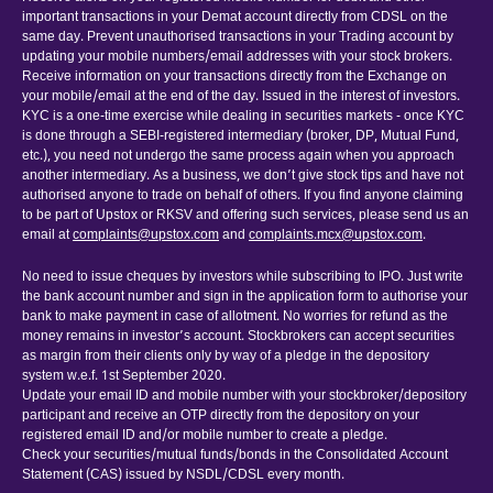
important transactions in your Demat account directly from CDSL on the
same day. Prevent unauthorised transactions in your Trading account by
updating your mobile numbers/email addresses with your stock brokers.
Receive information on your transactions directly from the Exchange on
your mobile/email at the end of the day. Issued in the interest of investors.
KYC is a one-time exercise while dealing in securities markets - once KYC
is done through a SEBI-registered intermediary (broker, DP, Mutual Fund,
etc.), you need not undergo the same process again when you approach
another intermediary. As a business, we don’t give stock tips and have not
authorised anyone to trade on behalf of others. If you find anyone claiming
to be part of Upstox or RKSV and offering such services, please send us an
email at
complaints@upstox.com
and
complaints.mcx@upstox.com
.
No need to issue cheques by investors while subscribing to IPO. Just write
the bank account number and sign in the application form to authorise your
bank to make payment in case of allotment. No worries for refund as the
money remains in investor’s account. Stockbrokers can accept securities
as margin from their clients only by way of a pledge in the depository
system w.e.f. 1st September 2020.
Update your email ID and mobile number with your stockbroker/depository
participant and receive an OTP directly from the depository on your
registered email ID and/or mobile number to create a pledge.
Check your securities/mutual funds/bonds in the Consolidated Account
Statement (CAS) issued by NSDL/CDSL every month.