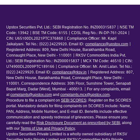
Upstox Securities Pvt. Ltd.: SEBI Registration No. INZ000315837 | NSE TM
Code: 13942 | BSE TM Code: 6155 | CDSL Reg No.: IN-DP-761-2024 |
CIN: U65100DL2021PTC376860 | Compliance Officer: Mr. Kapil
Jaikalyani. Tel No.: (022) 24229920. Email ID:
compliance@upstox.com
|
Registered Address: 809, New Delhi House, Barakhamba Road,
Connaught Place, New Delhi - 110001 | RKSV Commodities India Pvt.
Ltd.: SEBI Registration No.: INZ000015837 | MCX TM Code: 46510 | CIN:
U74900DL2009PTC189166 | Compliance Officer: Mr. Amit Lalan. Tel No.:
(022) 24229920. Email ID:
compliance@rksv.in
| Registered Address: 807,
New Delhi House, Barakhamba Road, Connaught Place, New Delhi -
110001. Correspondence Address: 30th Floor, Sunshine Tower, Senapati
Bapat Marg, Dadar (West), Mumbai - 400013. | For any complaints, email
at
complaints@upstox.com
and
complaints.mcx@upstox.com
.
Procedure to file a complaint on
SEBI SCORES
: Register on the SCORES
portal. Mandatory details for filing complaints on SCORES include: Name,
PAN, Address, Mobile Number, and E-mail ID. Benefits include effective
communication and speedy redressal of grievances. Please ensure you
carefully read the
Risk Disclosure Document as prescribed by SEBI
, along
with our
Terms of Use and Privacy Policy
.
Upstox Securities Private Limited is a wholly owned subsidiary of RKSV