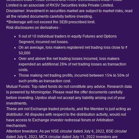
Securities India Private Limited and RKSV Commodities India Private
Limited is an associate of RKSV Securities India Private Limited.
Disclaimer: Investment in securities market are subject to market risks, read
all the related documents carefully before investing.
*Brokerage will not exceed the SEBI prescribed limit.
Risk disclosures on derivatives -
9 out of 10 individual traders in equity Futures and Options
Segment, incurred net losses.
On an average, loss makers registered net trading loss close to ₹
50,000
Over and above the net trading losses incurred, loss makers
expended an additional 28% of net trading losses as transaction
costs.
Those making net trading profits, incurred between 15% to 50% of
such profits as transaction cost.
Mutual Funds: Top rated funds do not constitute any advice. Research data
is powered by Morningstar. Please read the offer documents carefully
before investing. Upstox shall not accept any liability arising out of your
investments.
These are not Exchange traded products, and the Member is just acting as
distributor. All disputes with respect to the distribution activity, would not
have access to Exchange investor redressal forum or Arbitration
mechanism.
Attention Investors: As per NSE circular dated July 6, 2022, BSE circular
dated July 6, 2022, MCX circular dated July 11, 2022 investors are