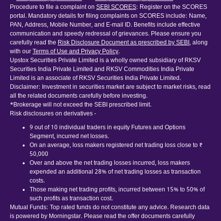
Procedure to file a complaint on
SEBI SCORES
: Register on the SCORES
portal. Mandatory details for filing complaints on SCORES include: Name,
PAN, Address, Mobile Number, and E-mail ID. Benefits include effective
communication and speedy redressal of grievances. Please ensure you
carefully read the
Risk Disclosure Document as prescribed by SEBI
, along
with our
Terms of Use and Privacy Policy
.
Upstox Securities Private Limited is a wholly owned subsidiary of RKSV
Securities India Private Limited and RKSV Commodities India Private
Limited is an associate of RKSV Securities India Private Limited.
Disclaimer: Investment in securities market are subject to market risks, read
all the related documents carefully before investing.
*Brokerage will not exceed the SEBI prescribed limit.
Risk disclosures on derivatives -
9 out of 10 individual traders in equity Futures and Options
Segment, incurred net losses.
On an average, loss makers registered net trading loss close to ₹
50,000
Over and above the net trading losses incurred, loss makers
expended an additional 28% of net trading losses as transaction
costs.
Those making net trading profits, incurred between 15% to 50% of
such profits as transaction cost.
Mutual Funds: Top rated funds do not constitute any advice. Research data
is powered by Morningstar. Please read the offer documents carefully