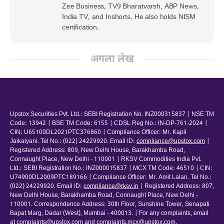
Zee Business, TV9 Bharatvarsh, ABP News,
India TV, and Inshorts. He also holds NISM
certification.
अगला लेख
Upstox Securities Pvt. Ltd.: SEBI Registration No. INZ000315837 | NSE TM
Code: 13942 | BSE TM Code: 6155 | CDSL Reg No.: IN-DP-761-2024 |
CIN: U65100DL2021PTC376860 | Compliance Officer: Mr. Kapil
Jaikalyani. Tel No.: (022) 24229920. Email ID:
compliance@upstox.com
|
Registered Address: 809, New Delhi House, Barakhamba Road,
Connaught Place, New Delhi - 110001 | RKSV Commodities India Pvt.
Ltd.: SEBI Registration No.: INZ000015837 | MCX TM Code: 46510 | CIN:
U74900DL2009PTC189166 | Compliance Officer: Mr. Amit Lalan. Tel No.:
(022) 24229920. Email ID:
compliance@rksv.in
| Registered Address: 807,
New Delhi House, Barakhamba Road, Connaught Place, New Delhi -
110001. Correspondence Address: 30th Floor, Sunshine Tower, Senapati
Bapat Marg, Dadar (West), Mumbai - 400013. | For any complaints, email
at
complaints@upstox.com
and
complaints.mcx@upstox.com
.