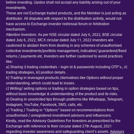
before investing. Upstox shall not accept any liability arising out of your
investments.
These are not Exchange traded products, and the Member is just acting as
distributor. All disputes with respect to the distribution activity, would not
have access to Exchange investor redressal forum or Arbitration
mechanism.
Attention Investors: As per NSE circular dated July 6, 2022, BSE circular
dated July 6, 2022, MCX circular dated July 11, 2022 investors are
cautioned to abstain them from dealing in any schemes of unauthorised
collective investments/portfolio management, indicative/ guaranteed/fixed
returns / payments etc. Investors are further cautioned to avoid practices
like:
a) Sharing i) trading credentials – login id & passwords including OTP’s., ii)
trading strategies, iii) position details.
b) Trading in leveraged products /derivatives like Options without proper
understanding, which could lead to losses.
c) Writing/ selling options or trading in option strategies based on tips,
without basic knowledge & understanding of the product and its risks.
d) Dealing in unsolicited tips through platforms like Whatsapp, Telegram,
Instagram, YouTube, Facebook, SMS, calls, etc.
e) Trading / Trading in “Options” based on recommendations from
unauthorised / unregistered investment advisors and influencers.
Kindly, read the Advisory Guidelines For Investors as prescribed by the
Exchange with reference to their circular dated 27th August, 2021
regarding investor awareness and safeguarding client’s assets:
Advisory