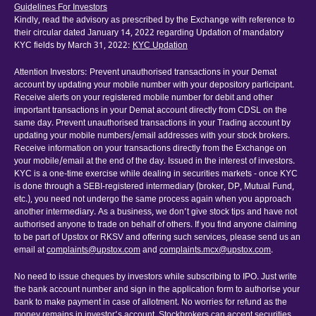
Guidelines For Investors
Kindly, read the advisory as prescribed by the Exchange with reference to
their circular dated January 14, 2022 regarding Updation of mandatory
KYC fields by March 31, 2022:
KYC Updation
Attention Investors: Prevent unauthorised transactions in your Demat
account by updating your mobile number with your depository participant.
Receive alerts on your registered mobile number for debit and other
important transactions in your Demat account directly from CDSL on the
same day. Prevent unauthorised transactions in your Trading account by
updating your mobile numbers/email addresses with your stock brokers.
Receive information on your transactions directly from the Exchange on
your mobile/email at the end of the day. Issued in the interest of investors.
KYC is a one-time exercise while dealing in securities markets - once KYC
is done through a SEBI-registered intermediary (broker, DP, Mutual Fund,
etc.), you need not undergo the same process again when you approach
another intermediary. As a business, we don’t give stock tips and have not
authorised anyone to trade on behalf of others. If you find anyone claiming
to be part of Upstox or RKSV and offering such services, please send us an
email at
complaints@upstox.com
and
complaints.mcx@upstox.com
.
No need to issue cheques by investors while subscribing to IPO. Just write
the bank account number and sign in the application form to authorise your
bank to make payment in case of allotment. No worries for refund as the
money remains in investor’s account. Stockbrokers can accept securities