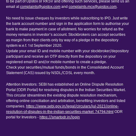
to be part of Upstox or RKSV and offering such services, please send us an
email at
complaints@upstox.com
and
complaints.mcx@upstox.com
.
No need to issue cheques by investors while subscribing to IPO. Just write
the bank account number and sign in the application form to authorise your
bank to make payment in case of allotment. No worries for refund as the
money remains in investor’s account. Stockbrokers can accept securities
as margin from their clients only by way of a pledge in the depository
system w.e.f. 1st September 2020.
Update your email ID and mobile number with your stockbroker/depository
participant and receive an OTP directly from the depository on your
registered email ID and/or mobile number to create a pledge.
Check your securities/mutual funds/bonds in the Consolidated Account
Statement (CAS) issued by NSDL/CDSL every month.
Attention Investors: SEBI has established an Online Dispute Resolution
Portal (ODR Portal) for resolving disputes in the Indian Securities Market.
This circular streamlines the existing dispute resolution mechanism,
offering online conciliation and arbitration, benefiting investors and listed
companies.
https://www.sebi.gov.in/legal/circulars/jul-2023/online-
resolution-of-disputes-in-the-indian-securities-market_74794.html
ODR
portal for Investors -
https://smartodr.in/login