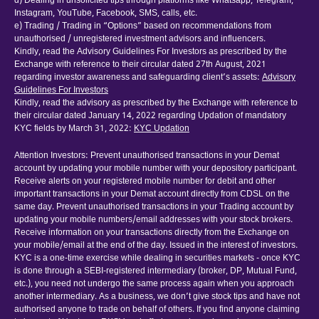
d) Dealing in unsolicited tips through platforms like Whatsapp, Telegram,
Instagram, YouTube, Facebook, SMS, calls, etc.
e) Trading / Trading in “Options” based on recommendations from
unauthorised / unregistered investment advisors and influencers.
Kindly, read the Advisory Guidelines For Investors as prescribed by the
Exchange with reference to their circular dated 27th August, 2021
regarding investor awareness and safeguarding client’s assets:
Advisory
Guidelines For Investors
Kindly, read the advisory as prescribed by the Exchange with reference to
their circular dated January 14, 2022 regarding Updation of mandatory
KYC fields by March 31, 2022:
KYC Updation
Attention Investors: Prevent unauthorised transactions in your Demat
account by updating your mobile number with your depository participant.
Receive alerts on your registered mobile number for debit and other
important transactions in your Demat account directly from CDSL on the
same day. Prevent unauthorised transactions in your Trading account by
updating your mobile numbers/email addresses with your stock brokers.
Receive information on your transactions directly from the Exchange on
your mobile/email at the end of the day. Issued in the interest of investors.
KYC is a one-time exercise while dealing in securities markets - once KYC
is done through a SEBI-registered intermediary (broker, DP, Mutual Fund,
etc.), you need not undergo the same process again when you approach
another intermediary. As a business, we don’t give stock tips and have not
authorised anyone to trade on behalf of others. If you find anyone claiming