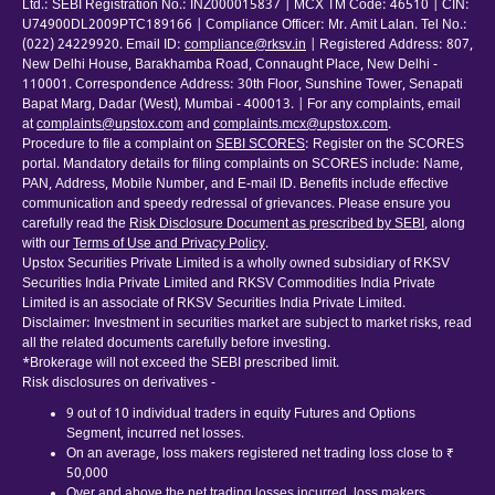
Ltd.: SEBI Registration No.: INZ000015837 | MCX TM Code: 46510 | CIN:
U74900DL2009PTC189166 | Compliance Officer: Mr. Amit Lalan. Tel No.:
(022) 24229920. Email ID:
compliance@rksv.in
| Registered Address: 807,
New Delhi House, Barakhamba Road, Connaught Place, New Delhi -
110001. Correspondence Address: 30th Floor, Sunshine Tower, Senapati
Bapat Marg, Dadar (West), Mumbai - 400013. | For any complaints, email
at
complaints@upstox.com
and
complaints.mcx@upstox.com
.
Procedure to file a complaint on
SEBI SCORES
: Register on the SCORES
portal. Mandatory details for filing complaints on SCORES include: Name,
PAN, Address, Mobile Number, and E-mail ID. Benefits include effective
communication and speedy redressal of grievances. Please ensure you
carefully read the
Risk Disclosure Document as prescribed by SEBI
, along
with our
Terms of Use and Privacy Policy
.
Upstox Securities Private Limited is a wholly owned subsidiary of RKSV
Securities India Private Limited and RKSV Commodities India Private
Limited is an associate of RKSV Securities India Private Limited.
Disclaimer: Investment in securities market are subject to market risks, read
all the related documents carefully before investing.
*Brokerage will not exceed the SEBI prescribed limit.
Risk disclosures on derivatives -
9 out of 10 individual traders in equity Futures and Options
Segment, incurred net losses.
On an average, loss makers registered net trading loss close to ₹
50,000
Over and above the net trading losses incurred, loss makers