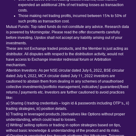
expended an additional 28% of net trading losses as transaction
costs.
Those making net trading profits, incurred between 15% to 50% of
such profits as transaction cost.
Mutual Funds: Top rated funds do not constitute any advice. Research data
is powered by Morningstar. Please read the offer documents carefully
before investing. Upstox shall not accept any liability arising out of your
investments.
These are not Exchange traded products, and the Member is just acting as
distributor. All disputes with respect to the distribution activity, would not
have access to Exchange investor redressal forum or Arbitration
mechanism.
Attention Investors: As per NSE circular dated July 6, 2022, BSE circular
dated July 6, 2022, MCX circular dated July 11, 2022 investors are
cautioned to abstain them from dealing in any schemes of unauthorised
collective investments/portfolio management, indicative/ guaranteed/fixed
returns / payments etc. Investors are further cautioned to avoid practices
like:
a) Sharing i) trading credentials – login id & passwords including OTP’s., ii)
trading strategies, iii) position details.
b) Trading in leveraged products /derivatives like Options without proper
understanding, which could lead to losses.
c) Writing/ selling options or trading in option strategies based on tips,
without basic knowledge & understanding of the product and its risks.