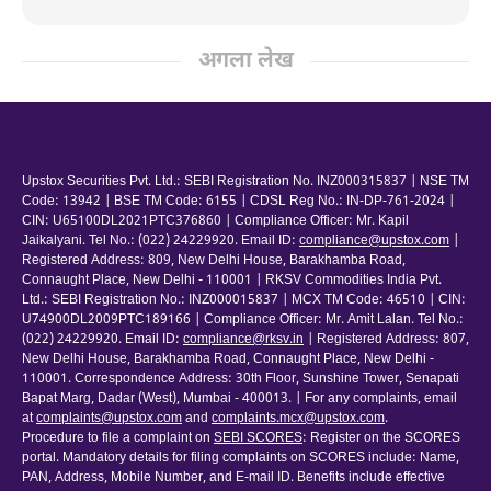
अगला लेख
Upstox Securities Pvt. Ltd.: SEBI Registration No. INZ000315837 | NSE TM
Code: 13942 | BSE TM Code: 6155 | CDSL Reg No.: IN-DP-761-2024 |
CIN: U65100DL2021PTC376860 | Compliance Officer: Mr. Kapil
Jaikalyani. Tel No.: (022) 24229920. Email ID:
compliance@upstox.com
|
Registered Address: 809, New Delhi House, Barakhamba Road,
Connaught Place, New Delhi - 110001 | RKSV Commodities India Pvt.
Ltd.: SEBI Registration No.: INZ000015837 | MCX TM Code: 46510 | CIN:
U74900DL2009PTC189166 | Compliance Officer: Mr. Amit Lalan. Tel No.:
(022) 24229920. Email ID:
compliance@rksv.in
| Registered Address: 807,
New Delhi House, Barakhamba Road, Connaught Place, New Delhi -
110001. Correspondence Address: 30th Floor, Sunshine Tower, Senapati
Bapat Marg, Dadar (West), Mumbai - 400013. | For any complaints, email
at
complaints@upstox.com
and
complaints.mcx@upstox.com
.
Procedure to file a complaint on
SEBI SCORES
: Register on the SCORES
portal. Mandatory details for filing complaints on SCORES include: Name,
PAN, Address, Mobile Number, and E-mail ID. Benefits include effective