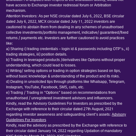
distributor. All disputes with respect to the distribution activity, would not
have access to Exchange investor redressal forum or Arbitration
mechanism.
Attention Investors: As per NSE circular dated July 6, 2022, BSE circular
dated July 6, 2022, MCX circular dated July 11, 2022 investors are
cautioned to abstain them from dealing in any schemes of unauthorised
collective investments/portfolio management, indicative/ guaranteed/fixed
returns / payments etc. Investors are further cautioned to avoid practices
like:
a) Sharing i) trading credentials – login id & passwords including OTP’s., ii)
trading strategies, iii) position details.
b) Trading in leveraged products /derivatives like Options without proper
understanding, which could lead to losses.
c) Writing/ selling options or trading in option strategies based on tips,
without basic knowledge & understanding of the product and its risks.
d) Dealing in unsolicited tips through platforms like Whatsapp, Telegram,
Instagram, YouTube, Facebook, SMS, calls, etc.
e) Trading / Trading in “Options” based on recommendations from
unauthorised / unregistered investment advisors and influencers.
Kindly, read the Advisory Guidelines For Investors as prescribed by the
Exchange with reference to their circular dated 27th August, 2021
regarding investor awareness and safeguarding client’s assets:
Advisory
Guidelines For Investors
Kindly, read the advisory as prescribed by the Exchange with reference to
their circular dated January 14, 2022 regarding Updation of mandatory