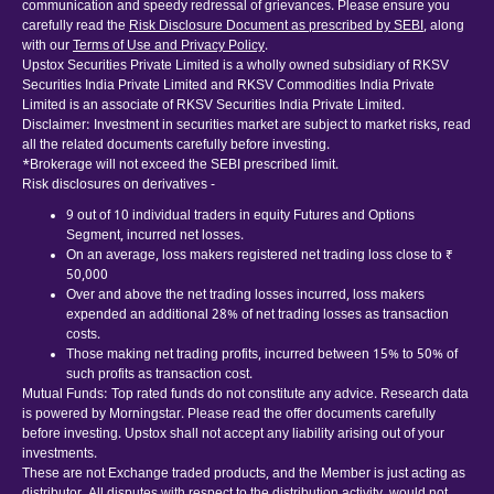
communication and speedy redressal of grievances. Please ensure you
carefully read the
Risk Disclosure Document as prescribed by SEBI
, along
with our
Terms of Use and Privacy Policy
.
Upstox Securities Private Limited is a wholly owned subsidiary of RKSV
Securities India Private Limited and RKSV Commodities India Private
Limited is an associate of RKSV Securities India Private Limited.
Disclaimer: Investment in securities market are subject to market risks, read
all the related documents carefully before investing.
*Brokerage will not exceed the SEBI prescribed limit.
Risk disclosures on derivatives -
9 out of 10 individual traders in equity Futures and Options
Segment, incurred net losses.
On an average, loss makers registered net trading loss close to ₹
50,000
Over and above the net trading losses incurred, loss makers
expended an additional 28% of net trading losses as transaction
costs.
Those making net trading profits, incurred between 15% to 50% of
such profits as transaction cost.
Mutual Funds: Top rated funds do not constitute any advice. Research data
is powered by Morningstar. Please read the offer documents carefully
before investing. Upstox shall not accept any liability arising out of your
investments.
These are not Exchange traded products, and the Member is just acting as