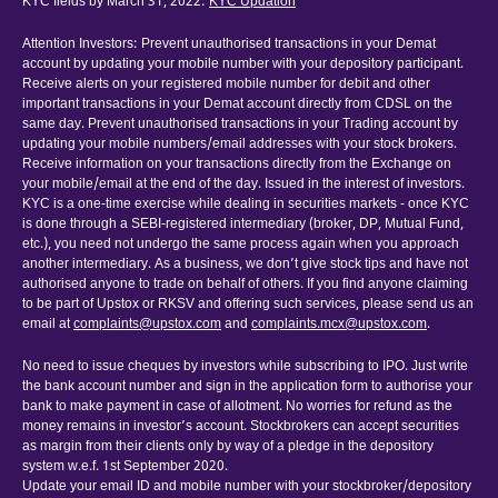
KYC fields by March 31, 2022:
KYC Updation
Attention Investors: Prevent unauthorised transactions in your Demat
account by updating your mobile number with your depository participant.
Receive alerts on your registered mobile number for debit and other
important transactions in your Demat account directly from CDSL on the
same day. Prevent unauthorised transactions in your Trading account by
updating your mobile numbers/email addresses with your stock brokers.
Receive information on your transactions directly from the Exchange on
your mobile/email at the end of the day. Issued in the interest of investors.
KYC is a one-time exercise while dealing in securities markets - once KYC
is done through a SEBI-registered intermediary (broker, DP, Mutual Fund,
etc.), you need not undergo the same process again when you approach
another intermediary. As a business, we don’t give stock tips and have not
authorised anyone to trade on behalf of others. If you find anyone claiming
to be part of Upstox or RKSV and offering such services, please send us an
email at
complaints@upstox.com
and
complaints.mcx@upstox.com
.
No need to issue cheques by investors while subscribing to IPO. Just write
the bank account number and sign in the application form to authorise your
bank to make payment in case of allotment. No worries for refund as the
money remains in investor’s account. Stockbrokers can accept securities
as margin from their clients only by way of a pledge in the depository
system w.e.f. 1st September 2020.
Update your email ID and mobile number with your stockbroker/depository