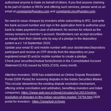
authorised anyone to trade on behalf of others. If you find anyone claiming
to be part of Upstox or RKSV and offering such services, please send us an
email at
complaints@upstox.com
and
complaints.mcx@upstox.com
.
No need to issue cheques by investors while subscribing to IPO. Just write
the bank account number and sign in the application form to authorise your
bank to make payment in case of allotment. No worries for refund as the
money remains in investor’s account. Stockbrokers can accept securities
as margin from their clients only by way of a pledge in the depository
system w.e.f. 1st September 2020.
Update your email ID and mobile number with your stockbroker/depository
participant and receive an OTP directly from the depository on your
registered email ID and/or mobile number to create a pledge.
Check your securities/mutual funds/bonds in the Consolidated Account
Statement (CAS) issued by NSDL/CDSL every month.
Attention Investors: SEBI has established an Online Dispute Resolution
Portal (ODR Portal) for resolving disputes in the Indian Securities Market.
This circular streamlines the existing dispute resolution mechanism,
offering online conciliation and arbitration, benefiting investors and listed
companies.
https://www.sebi.gov.in/legal/circulars/jul-2023/online-
resolution-of-disputes-in-the-indian-securities-market_74794.html
ODR
portal for Investors -
https://smartodr.in/login