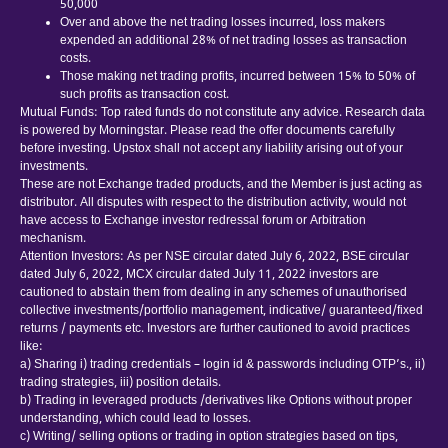
50,000
Over and above the net trading losses incurred, loss makers
expended an additional 28% of net trading losses as transaction
costs.
Those making net trading profits, incurred between 15% to 50% of
such profits as transaction cost.
Mutual Funds: Top rated funds do not constitute any advice. Research data
is powered by Morningstar. Please read the offer documents carefully
before investing. Upstox shall not accept any liability arising out of your
investments.
These are not Exchange traded products, and the Member is just acting as
distributor. All disputes with respect to the distribution activity, would not
have access to Exchange investor redressal forum or Arbitration
mechanism.
Attention Investors: As per NSE circular dated July 6, 2022, BSE circular
dated July 6, 2022, MCX circular dated July 11, 2022 investors are
cautioned to abstain them from dealing in any schemes of unauthorised
collective investments/portfolio management, indicative/ guaranteed/fixed
returns / payments etc. Investors are further cautioned to avoid practices
like:
a) Sharing i) trading credentials – login id & passwords including OTP’s., ii)
trading strategies, iii) position details.
b) Trading in leveraged products /derivatives like Options without proper
understanding, which could lead to losses.
c) Writing/ selling options or trading in option strategies based on tips,