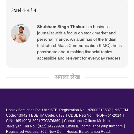
लेखकों के बारे में
Shubham Singh Thakur
is a business
journalist with a focus on stock market and
personal finance. An alumnus of the Indian
Institute of Mass Communication (IIMC), he is
passionate about making financial topics
accessible and relevant for everyday readers.
अगला लेख
Upstox Securities Pvt. Ltd.: SEBI Registration No. INZ000315837 | NSE TM
Code: 13942 | BSE TM Code: 6155 | CDSL Reg No.: IN-DP-761-2024 |
CIN: U65100DL2021PTC376860 | Compliance Officer: Mr. Kapil
Jaikalyani. Tel No.: (022) 24229920. Email ID:
compliance@upstox.com
|
Registered Address: 809, New Delhi House, Barakhamba Road,