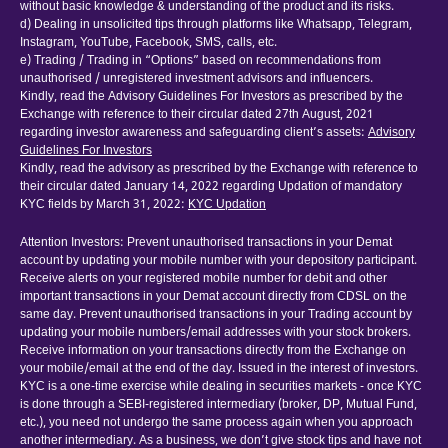
without basic knowledge & understanding of the product and its risks.
d) Dealing in unsolicited tips through platforms like Whatsapp, Telegram,
Instagram, YouTube, Facebook, SMS, calls, etc.
e) Trading / Trading in “Options” based on recommendations from
unauthorised / unregistered investment advisors and influencers.
Kindly, read the Advisory Guidelines For Investors as prescribed by the
Exchange with reference to their circular dated 27th August, 2021
regarding investor awareness and safeguarding client’s assets:
Advisory
Guidelines For Investors
Kindly, read the advisory as prescribed by the Exchange with reference to
their circular dated January 14, 2022 regarding Updation of mandatory
KYC fields by March 31, 2022:
KYC Updation
Attention Investors: Prevent unauthorised transactions in your Demat
account by updating your mobile number with your depository participant.
Receive alerts on your registered mobile number for debit and other
important transactions in your Demat account directly from CDSL on the
same day. Prevent unauthorised transactions in your Trading account by
updating your mobile numbers/email addresses with your stock brokers.
Receive information on your transactions directly from the Exchange on
your mobile/email at the end of the day. Issued in the interest of investors.
KYC is a one-time exercise while dealing in securities markets - once KYC
is done through a SEBI-registered intermediary (broker, DP, Mutual Fund,
etc.), you need not undergo the same process again when you approach
another intermediary. As a business, we don’t give stock tips and have not