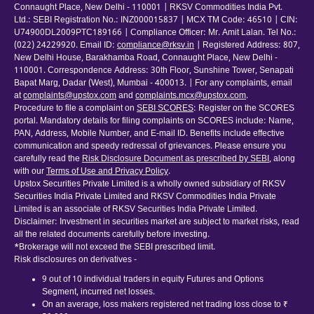
Connaught Place, New Delhi - 110001 | RKSV Commodities India Pvt.
Ltd.: SEBI Registration No.: INZ000015837 | MCX TM Code: 46510 | CIN:
U74900DL2009PTC189166 | Compliance Officer: Mr. Amit Lalan. Tel No.:
(022) 24229920. Email ID:
compliance@rksv.in
| Registered Address: 807,
New Delhi House, Barakhamba Road, Connaught Place, New Delhi -
110001. Correspondence Address: 30th Floor, Sunshine Tower, Senapati
Bapat Marg, Dadar (West), Mumbai - 400013. | For any complaints, email
at
complaints@upstox.com
and
complaints.mcx@upstox.com
.
Procedure to file a complaint on
SEBI SCORES
: Register on the SCORES
portal. Mandatory details for filing complaints on SCORES include: Name,
PAN, Address, Mobile Number, and E-mail ID. Benefits include effective
communication and speedy redressal of grievances. Please ensure you
carefully read the
Risk Disclosure Document as prescribed by SEBI
, along
with our
Terms of Use and Privacy Policy
.
Upstox Securities Private Limited is a wholly owned subsidiary of RKSV
Securities India Private Limited and RKSV Commodities India Private
Limited is an associate of RKSV Securities India Private Limited.
Disclaimer: Investment in securities market are subject to market risks, read
all the related documents carefully before investing.
*Brokerage will not exceed the SEBI prescribed limit.
Risk disclosures on derivatives -
9 out of 10 individual traders in equity Futures and Options
Segment, incurred net losses.
On an average, loss makers registered net trading loss close to ₹