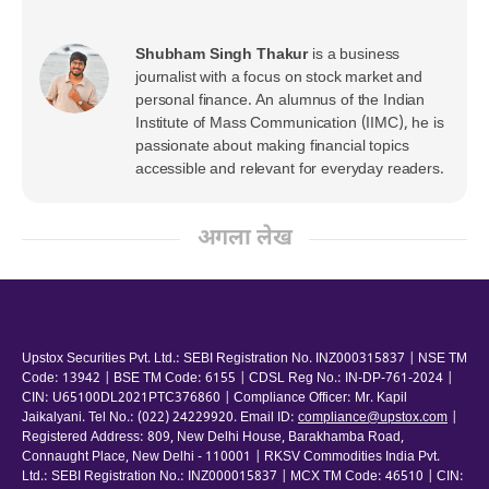
Shubham Singh Thakur
is a business
journalist with a focus on stock market and
personal finance. An alumnus of the Indian
Institute of Mass Communication (IIMC), he is
passionate about making financial topics
accessible and relevant for everyday readers.
अगला लेख
Upstox Securities Pvt. Ltd.: SEBI Registration No. INZ000315837 | NSE TM
Code: 13942 | BSE TM Code: 6155 | CDSL Reg No.: IN-DP-761-2024 |
CIN: U65100DL2021PTC376860 | Compliance Officer: Mr. Kapil
Jaikalyani. Tel No.: (022) 24229920. Email ID:
compliance@upstox.com
|
Registered Address: 809, New Delhi House, Barakhamba Road,
Connaught Place, New Delhi - 110001 | RKSV Commodities India Pvt.
Ltd.: SEBI Registration No.: INZ000015837 | MCX TM Code: 46510 | CIN: