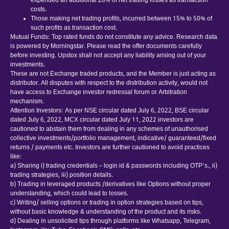
expended an additional 28% of net trading losses as transaction
costs.
Those making net trading profits, incurred between 15% to 50% of
such profits as transaction cost.
Mutual Funds: Top rated funds do not constitute any advice. Research data
is powered by Morningstar. Please read the offer documents carefully
before investing. Upstox shall not accept any liability arising out of your
investments.
These are not Exchange traded products, and the Member is just acting as
distributor. All disputes with respect to the distribution activity, would not
have access to Exchange investor redressal forum or Arbitration
mechanism.
Attention Investors: As per NSE circular dated July 6, 2022, BSE circular
dated July 6, 2022, MCX circular dated July 11, 2022 investors are
cautioned to abstain them from dealing in any schemes of unauthorised
collective investments/portfolio management, indicative/ guaranteed/fixed
returns / payments etc. Investors are further cautioned to avoid practices
like:
a) Sharing i) trading credentials – login id & passwords including OTP’s., ii)
trading strategies, iii) position details.
b) Trading in leveraged products /derivatives like Options without proper
understanding, which could lead to losses.
c) Writing/ selling options or trading in option strategies based on tips,
without basic knowledge & understanding of the product and its risks.
d) Dealing in unsolicited tips through platforms like Whatsapp, Telegram,