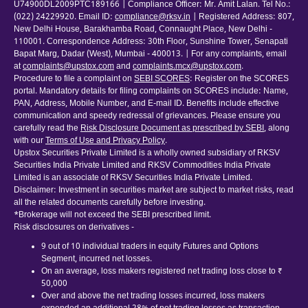
U74900DL2009PTC189166 | Compliance Officer: Mr. Amit Lalan. Tel No.:
(022) 24229920. Email ID:
compliance@rksv.in
| Registered Address: 807,
New Delhi House, Barakhamba Road, Connaught Place, New Delhi -
110001. Correspondence Address: 30th Floor, Sunshine Tower, Senapati
Bapat Marg, Dadar (West), Mumbai - 400013. | For any complaints, email
at
complaints@upstox.com
and
complaints.mcx@upstox.com
.
Procedure to file a complaint on
SEBI SCORES
: Register on the SCORES
portal. Mandatory details for filing complaints on SCORES include: Name,
PAN, Address, Mobile Number, and E-mail ID. Benefits include effective
communication and speedy redressal of grievances. Please ensure you
carefully read the
Risk Disclosure Document as prescribed by SEBI
, along
with our
Terms of Use and Privacy Policy
.
Upstox Securities Private Limited is a wholly owned subsidiary of RKSV
Securities India Private Limited and RKSV Commodities India Private
Limited is an associate of RKSV Securities India Private Limited.
Disclaimer: Investment in securities market are subject to market risks, read
all the related documents carefully before investing.
*Brokerage will not exceed the SEBI prescribed limit.
Risk disclosures on derivatives -
9 out of 10 individual traders in equity Futures and Options
Segment, incurred net losses.
On an average, loss makers registered net trading loss close to ₹
50,000
Over and above the net trading losses incurred, loss makers