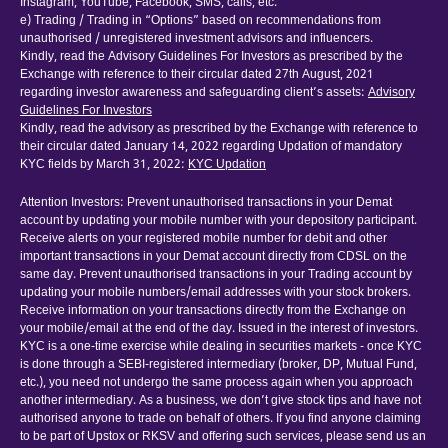
Instagram, YouTube, Facebook, SMS, calls, etc.
e) Trading / Trading in “Options” based on recommendations from
unauthorised / unregistered investment advisors and influencers.
Kindly, read the Advisory Guidelines For Investors as prescribed by the
Exchange with reference to their circular dated 27th August, 2021
regarding investor awareness and safeguarding client’s assets:
Advisory
Guidelines For Investors
Kindly, read the advisory as prescribed by the Exchange with reference to
their circular dated January 14, 2022 regarding Updation of mandatory
KYC fields by March 31, 2022:
KYC Updation
Attention Investors: Prevent unauthorised transactions in your Demat
account by updating your mobile number with your depository participant.
Receive alerts on your registered mobile number for debit and other
important transactions in your Demat account directly from CDSL on the
same day. Prevent unauthorised transactions in your Trading account by
updating your mobile numbers/email addresses with your stock brokers.
Receive information on your transactions directly from the Exchange on
your mobile/email at the end of the day. Issued in the interest of investors.
KYC is a one-time exercise while dealing in securities markets - once KYC
is done through a SEBI-registered intermediary (broker, DP, Mutual Fund,
etc.), you need not undergo the same process again when you approach
another intermediary. As a business, we don’t give stock tips and have not
authorised anyone to trade on behalf of others. If you find anyone claiming
to be part of Upstox or RKSV and offering such services, please send us an