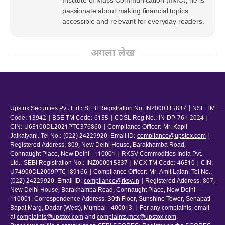
Institute of Mass Communication (IIMC), he is
passionate about making financial topics
accessible and relevant for everyday readers.
अगला लेख
Upstox Securities Pvt. Ltd.: SEBI Registration No. INZ000315837 | NSE TM
Code: 13942 | BSE TM Code: 6155 | CDSL Reg No.: IN-DP-761-2024 |
CIN: U65100DL2021PTC376860 | Compliance Officer: Mr. Kapil
Jaikalyani. Tel No.: (022) 24229920. Email ID:
compliance@upstox.com
|
Registered Address: 809, New Delhi House, Barakhamba Road,
Connaught Place, New Delhi - 110001 | RKSV Commodities India Pvt.
Ltd.: SEBI Registration No.: INZ000015837 | MCX TM Code: 46510 | CIN:
U74900DL2009PTC189166 | Compliance Officer: Mr. Amit Lalan. Tel No.:
(022) 24229920. Email ID:
compliance@rksv.in
| Registered Address: 807,
New Delhi House, Barakhamba Road, Connaught Place, New Delhi -
110001. Correspondence Address: 30th Floor, Sunshine Tower, Senapati
Bapat Marg, Dadar (West), Mumbai - 400013. | For any complaints, email
at
complaints@upstox.com
and
complaints.mcx@upstox.com
.