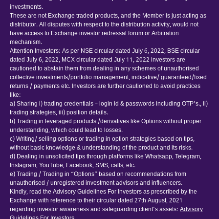
investments.
These are not Exchange traded products, and the Member is just acting as
distributor. All disputes with respect to the distribution activity, would not
have access to Exchange investor redressal forum or Arbitration
mechanism.
Attention Investors: As per NSE circular dated July 6, 2022, BSE circular
dated July 6, 2022, MCX circular dated July 11, 2022 investors are
cautioned to abstain them from dealing in any schemes of unauthorised
collective investments/portfolio management, indicative/ guaranteed/fixed
returns / payments etc. Investors are further cautioned to avoid practices
like:
a) Sharing i) trading credentials – login id & passwords including OTP’s., ii)
trading strategies, iii) position details.
b) Trading in leveraged products /derivatives like Options without proper
understanding, which could lead to losses.
c) Writing/ selling options or trading in option strategies based on tips,
without basic knowledge & understanding of the product and its risks.
d) Dealing in unsolicited tips through platforms like Whatsapp, Telegram,
Instagram, YouTube, Facebook, SMS, calls, etc.
e) Trading / Trading in “Options” based on recommendations from
unauthorised / unregistered investment advisors and influencers.
Kindly, read the Advisory Guidelines For Investors as prescribed by the
Exchange with reference to their circular dated 27th August, 2021
regarding investor awareness and safeguarding client’s assets:
Advisory
Guidelines For Investors