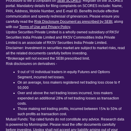
Procedure to file a complaint on
SEBI SCORES
: Register on the SCORES
portal. Mandatory details for filing complaints on SCORES include: Name,
PAN, Address, Mobile Number, and E-mail ID. Benefits include effective
communication and speedy redressal of grievances. Please ensure you
carefully read the
Risk Disclosure Document as prescribed by SEBI
, along
with our
Terms of Use and Privacy Policy
.
Upstox Securities Private Limited is a wholly owned subsidiary of RKSV
Securities India Private Limited and RKSV Commodities India Private
Limited is an associate of RKSV Securities India Private Limited.
Disclaimer: Investment in securities market are subject to market risks, read
all the related documents carefully before investing.
*Brokerage will not exceed the SEBI prescribed limit.
Risk disclosures on derivatives -
9 out of 10 individual traders in equity Futures and Options
Segment, incurred net losses.
On an average, loss makers registered net trading loss close to ₹
50,000
Over and above the net trading losses incurred, loss makers
expended an additional 28% of net trading losses as transaction
costs.
Those making net trading profits, incurred between 15% to 50% of
such profits as transaction cost.
Mutual Funds: Top rated funds do not constitute any advice. Research data
is powered by Morningstar. Please read the offer documents carefully
before investing. Upstox shall not accept any liability arising out of your