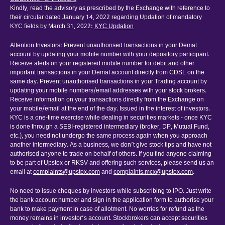
Kindly, read the advisory as prescribed by the Exchange with reference to
their circular dated January 14, 2022 regarding Updation of mandatory
KYC fields by March 31, 2022:
KYC Updation
Attention Investors: Prevent unauthorised transactions in your Demat
account by updating your mobile number with your depository participant.
Receive alerts on your registered mobile number for debit and other
important transactions in your Demat account directly from CDSL on the
same day. Prevent unauthorised transactions in your Trading account by
updating your mobile numbers/email addresses with your stock brokers.
Receive information on your transactions directly from the Exchange on
your mobile/email at the end of the day. Issued in the interest of investors.
KYC is a one-time exercise while dealing in securities markets - once KYC
is done through a SEBI-registered intermediary (broker, DP, Mutual Fund,
etc.), you need not undergo the same process again when you approach
another intermediary. As a business, we don’t give stock tips and have not
authorised anyone to trade on behalf of others. If you find anyone claiming
to be part of Upstox or RKSV and offering such services, please send us an
email at
complaints@upstox.com
and
complaints.mcx@upstox.com
.
No need to issue cheques by investors while subscribing to IPO. Just write
the bank account number and sign in the application form to authorise your
bank to make payment in case of allotment. No worries for refund as the
money remains in investor’s account. Stockbrokers can accept securities