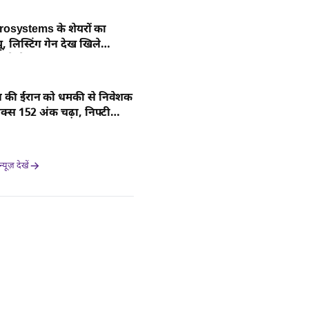
osystems के शेयरों का
यू, लिस्टिंग गेन देख खिले
 चेहरे
रंप की ईरान को धमकी से निवेशक
सेक्स 152 अंक चढ़ा, निफ्टी
बंद
यूज़ देखें