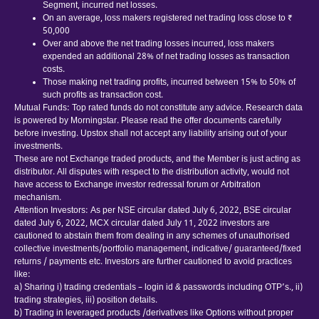
Segment, incurred net losses.
On an average, loss makers registered net trading loss close to ₹
50,000
Over and above the net trading losses incurred, loss makers
expended an additional 28% of net trading losses as transaction
costs.
Those making net trading profits, incurred between 15% to 50% of
such profits as transaction cost.
Mutual Funds: Top rated funds do not constitute any advice. Research data
is powered by Morningstar. Please read the offer documents carefully
before investing. Upstox shall not accept any liability arising out of your
investments.
These are not Exchange traded products, and the Member is just acting as
distributor. All disputes with respect to the distribution activity, would not
have access to Exchange investor redressal forum or Arbitration
mechanism.
Attention Investors: As per NSE circular dated July 6, 2022, BSE circular
dated July 6, 2022, MCX circular dated July 11, 2022 investors are
cautioned to abstain them from dealing in any schemes of unauthorised
collective investments/portfolio management, indicative/ guaranteed/fixed
returns / payments etc. Investors are further cautioned to avoid practices
like:
a) Sharing i) trading credentials – login id & passwords including OTP’s., ii)
trading strategies, iii) position details.
b) Trading in leveraged products /derivatives like Options without proper