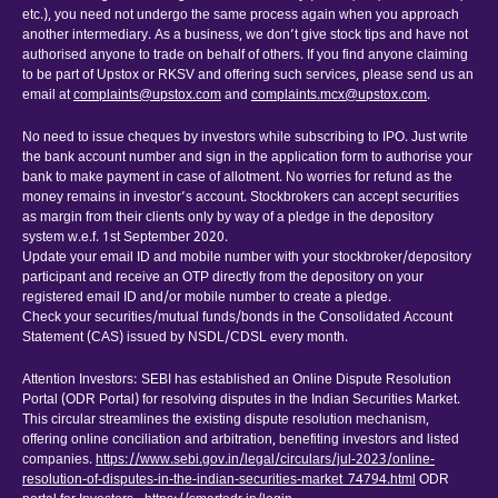
etc.), you need not undergo the same process again when you approach
another intermediary. As a business, we don’t give stock tips and have not
authorised anyone to trade on behalf of others. If you find anyone claiming
to be part of Upstox or RKSV and offering such services, please send us an
email at
complaints@upstox.com
and
complaints.mcx@upstox.com
.
No need to issue cheques by investors while subscribing to IPO. Just write
the bank account number and sign in the application form to authorise your
bank to make payment in case of allotment. No worries for refund as the
money remains in investor’s account. Stockbrokers can accept securities
as margin from their clients only by way of a pledge in the depository
system w.e.f. 1st September 2020.
Update your email ID and mobile number with your stockbroker/depository
participant and receive an OTP directly from the depository on your
registered email ID and/or mobile number to create a pledge.
Check your securities/mutual funds/bonds in the Consolidated Account
Statement (CAS) issued by NSDL/CDSL every month.
Attention Investors: SEBI has established an Online Dispute Resolution
Portal (ODR Portal) for resolving disputes in the Indian Securities Market.
This circular streamlines the existing dispute resolution mechanism,
offering online conciliation and arbitration, benefiting investors and listed
companies.
https://www.sebi.gov.in/legal/circulars/jul-2023/online-
resolution-of-disputes-in-the-indian-securities-market_74794.html
ODR