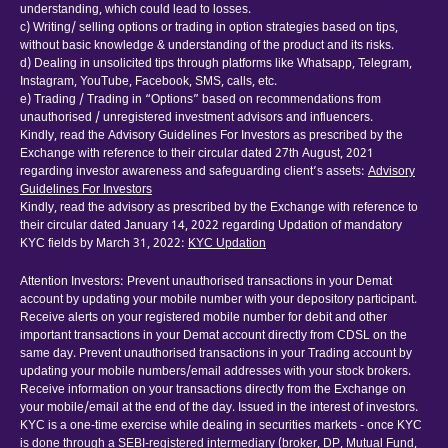
understanding, which could lead to losses.
c) Writing/ selling options or trading in option strategies based on tips,
without basic knowledge & understanding of the product and its risks.
d) Dealing in unsolicited tips through platforms like Whatsapp, Telegram,
Instagram, YouTube, Facebook, SMS, calls, etc.
e) Trading / Trading in “Options” based on recommendations from
unauthorised / unregistered investment advisors and influencers.
Kindly, read the Advisory Guidelines For Investors as prescribed by the
Exchange with reference to their circular dated 27th August, 2021
regarding investor awareness and safeguarding client’s assets:
Advisory
Guidelines For Investors
Kindly, read the advisory as prescribed by the Exchange with reference to
their circular dated January 14, 2022 regarding Updation of mandatory
KYC fields by March 31, 2022:
KYC Updation
Attention Investors: Prevent unauthorised transactions in your Demat
account by updating your mobile number with your depository participant.
Receive alerts on your registered mobile number for debit and other
important transactions in your Demat account directly from CDSL on the
same day. Prevent unauthorised transactions in your Trading account by
updating your mobile numbers/email addresses with your stock brokers.
Receive information on your transactions directly from the Exchange on
your mobile/email at the end of the day. Issued in the interest of investors.
KYC is a one-time exercise while dealing in securities markets - once KYC
is done through a SEBI-registered intermediary (broker, DP, Mutual Fund,