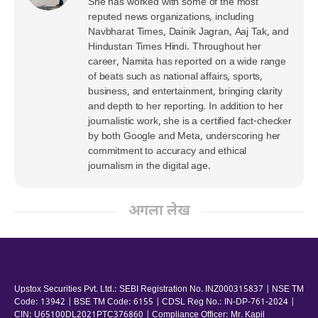
She has worked with some of the most
reputed news organizations, including
Navbharat Times, Dainik Jagran, Aaj Tak, and
Hindustan Times Hindi. Throughout her
career, Namita has reported on a wide range
of beats such as national affairs, sports,
business, and entertainment, bringing clarity
and depth to her reporting. In addition to her
journalistic work, she is a certified fact-checker
by both Google and Meta, underscoring her
commitment to accuracy and ethical
journalism in the digital age.
अगला लेख
Upstox Securities Pvt. Ltd.: SEBI Registration No. INZ000315837 | NSE TM
Code: 13942 | BSE TM Code: 6155 | CDSL Reg No.: IN-DP-761-2024 |
CIN: U65100DL2021PTC376860 | Compliance Officer: Mr. Kapil