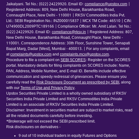
Jaikalyani. Tel No.: (022) 24229920. Email ID:
compliance@upstox.com
|
Registered Address: 809, New Delhi House, Barakhamba Road,
Connaught Place, New Delhi - 110001 | RKSV Commodities India Pvt.
Ltd.: SEBI Registration No.: INZ000015837 | MCX TM Code: 46510 | CIN:
U74900DL2009PTC189166 | Compliance Officer: Mr. Amit Lalan. Tel No.:
(022) 24229920. Email ID:
compliance@rksv.in
| Registered Address: 807,
New Delhi House, Barakhamba Road, Connaught Place, New Delhi -
110001. Correspondence Address: 30th Floor, Sunshine Tower, Senapati
Bapat Marg, Dadar (West), Mumbai - 400013. | For any complaints, email
at
complaints@upstox.com
and
complaints.mcx@upstox.com
.
Procedure to file a complaint on
SEBI SCORES
: Register on the SCORES
portal. Mandatory details for filing complaints on SCORES include: Name,
PAN, Address, Mobile Number, and E-mail ID. Benefits include effective
communication and speedy redressal of grievances. Please ensure you
carefully read the
Risk Disclosure Document as prescribed by SEBI
, along
with our
Terms of Use and Privacy Policy
.
Upstox Securities Private Limited is a wholly owned subsidiary of RKSV
Securities India Private Limited and RKSV Commodities India Private
Limited is an associate of RKSV Securities India Private Limited.
Disclaimer: Investment in securities market are subject to market risks, read
all the related documents carefully before investing.
*Brokerage will not exceed the SEBI prescribed limit.
Risk disclosures on derivatives -
9 out of 10 individual traders in equity Futures and Options