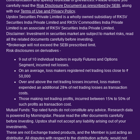
communication and speedy redressal of grievances. Please ensure you
carefully read the
Risk Disclosure Document as prescribed by SEBI
, along
with our
Terms of Use and Privacy Policy
.
Upstox Securities Private Limited is a wholly owned subsidiary of RKSV
Securities India Private Limited and RKSV Commodities India Private
Limited is an associate of RKSV Securities India Private Limited.
Disclaimer: Investment in securities market are subject to market risks, read
all the related documents carefully before investing.
*Brokerage will not exceed the SEBI prescribed limit.
Risk disclosures on derivatives -
9 out of 10 individual traders in equity Futures and Options
Segment, incurred net losses.
On an average, loss makers registered net trading loss close to ₹
50,000
Over and above the net trading losses incurred, loss makers
expended an additional 28% of net trading losses as transaction
costs.
Those making net trading profits, incurred between 15% to 50% of
such profits as transaction cost.
Mutual Funds: Top rated funds do not constitute any advice. Research data
is powered by Morningstar. Please read the offer documents carefully
before investing. Upstox shall not accept any liability arising out of your
investments.
These are not Exchange traded products, and the Member is just acting as
distributor. All disputes with respect to the distribution activity, would not