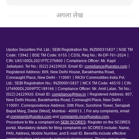
अगला लेख
Upstox Securities Pvt. Ltd.: SEBI Registration No. INZ000315837 | NSE TM
Code: 13942 | BSE TM Code: 6155 | CDSL Reg No.: IN-DP-761-2024 |
CIN: U65100DL2021PTC376860 | Compliance Officer: Mr. Kapil
Jaikalyani. Tel No.: (022) 24229920. Email ID:
compliance@upstox.com
|
Registered Address: 809, New Delhi House, Barakhamba Road,
Connaught Place, New Delhi - 110001 | RKSV Commodities India Pvt.
Ltd.: SEBI Registration No.: INZ000015837 | MCX TM Code: 46510 | CIN:
U74900DL2009PTC189166 | Compliance Officer: Mr. Amit Lalan. Tel No.:
(022) 24229920. Email ID:
compliance@rksv.in
| Registered Address: 807,
New Delhi House, Barakhamba Road, Connaught Place, New Delhi -
110001. Correspondence Address: 30th Floor, Sunshine Tower, Senapati
Bapat Marg, Dadar (West), Mumbai - 400013. | For any complaints, email
at
complaints@upstox.com
and
complaints.mcx@upstox.com
.
Procedure to file a complaint on
SEBI SCORES
: Register on the SCORES
portal. Mandatory details for filing complaints on SCORES include: Name,
PAN, Address, Mobile Number, and E-mail ID. Benefits include effective