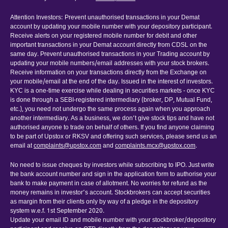
Attention Investors: Prevent unauthorised transactions in your Demat
account by updating your mobile number with your depository participant.
Receive alerts on your registered mobile number for debit and other
important transactions in your Demat account directly from CDSL on the
same day. Prevent unauthorised transactions in your Trading account by
updating your mobile numbers/email addresses with your stock brokers.
Receive information on your transactions directly from the Exchange on
your mobile/email at the end of the day. Issued in the interest of investors.
KYC is a one-time exercise while dealing in securities markets - once KYC
is done through a SEBI-registered intermediary (broker, DP, Mutual Fund,
etc.), you need not undergo the same process again when you approach
another intermediary. As a business, we don’t give stock tips and have not
authorised anyone to trade on behalf of others. If you find anyone claiming
to be part of Upstox or RKSV and offering such services, please send us an
email at
complaints@upstox.com
and
complaints.mcx@upstox.com
.
No need to issue cheques by investors while subscribing to IPO. Just write
the bank account number and sign in the application form to authorise your
bank to make payment in case of allotment. No worries for refund as the
money remains in investor’s account. Stockbrokers can accept securities
as margin from their clients only by way of a pledge in the depository
system w.e.f. 1st September 2020.
Update your email ID and mobile number with your stockbroker/depository