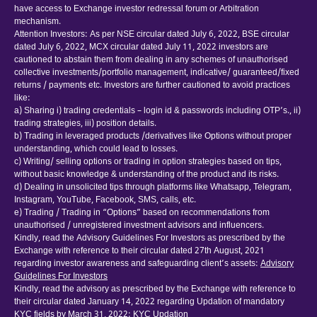
have access to Exchange investor redressal forum or Arbitration
mechanism.
Attention Investors: As per NSE circular dated July 6, 2022, BSE circular
dated July 6, 2022, MCX circular dated July 11, 2022 investors are
cautioned to abstain them from dealing in any schemes of unauthorised
collective investments/portfolio management, indicative/ guaranteed/fixed
returns / payments etc. Investors are further cautioned to avoid practices
like:
a) Sharing i) trading credentials – login id & passwords including OTP’s., ii)
trading strategies, iii) position details.
b) Trading in leveraged products /derivatives like Options without proper
understanding, which could lead to losses.
c) Writing/ selling options or trading in option strategies based on tips,
without basic knowledge & understanding of the product and its risks.
d) Dealing in unsolicited tips through platforms like Whatsapp, Telegram,
Instagram, YouTube, Facebook, SMS, calls, etc.
e) Trading / Trading in “Options” based on recommendations from
unauthorised / unregistered investment advisors and influencers.
Kindly, read the Advisory Guidelines For Investors as prescribed by the
Exchange with reference to their circular dated 27th August, 2021
regarding investor awareness and safeguarding client’s assets:
Advisory
Guidelines For Investors
Kindly, read the advisory as prescribed by the Exchange with reference to
their circular dated January 14, 2022 regarding Updation of mandatory
KYC fields by March 31, 2022:
KYC Updation