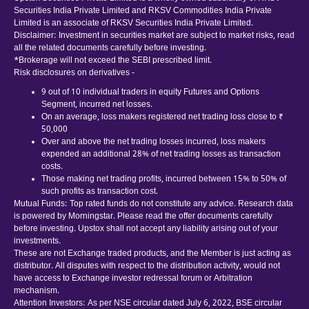
Securities India Private Limited and RKSV Commodities India Private
Limited is an associate of RKSV Securities India Private Limited.
Disclaimer: Investment in securities market are subject to market risks, read
all the related documents carefully before investing.
*Brokerage will not exceed the SEBI prescribed limit.
Risk disclosures on derivatives -
9 out of 10 individual traders in equity Futures and Options
Segment, incurred net losses.
On an average, loss makers registered net trading loss close to ₹
50,000
Over and above the net trading losses incurred, loss makers
expended an additional 28% of net trading losses as transaction
costs.
Those making net trading profits, incurred between 15% to 50% of
such profits as transaction cost.
Mutual Funds: Top rated funds do not constitute any advice. Research data
is powered by Morningstar. Please read the offer documents carefully
before investing. Upstox shall not accept any liability arising out of your
investments.
These are not Exchange traded products, and the Member is just acting as
distributor. All disputes with respect to the distribution activity, would not
have access to Exchange investor redressal forum or Arbitration
mechanism.
Attention Investors: As per NSE circular dated July 6, 2022, BSE circular