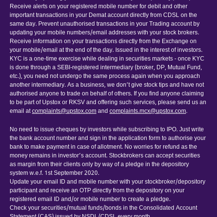
Receive alerts on your registered mobile number for debit and other
important transactions in your Demat account directly from CDSL on the
same day. Prevent unauthorised transactions in your Trading account by
updating your mobile numbers/email addresses with your stock brokers.
Receive information on your transactions directly from the Exchange on
your mobile/email at the end of the day. Issued in the interest of investors.
KYC is a one-time exercise while dealing in securities markets - once KYC
is done through a SEBI-registered intermediary (broker, DP, Mutual Fund,
etc.), you need not undergo the same process again when you approach
another intermediary. As a business, we don’t give stock tips and have not
authorised anyone to trade on behalf of others. If you find anyone claiming
to be part of Upstox or RKSV and offering such services, please send us an
email at
complaints@upstox.com
and
complaints.mcx@upstox.com
.
No need to issue cheques by investors while subscribing to IPO. Just write
the bank account number and sign in the application form to authorise your
bank to make payment in case of allotment. No worries for refund as the
money remains in investor’s account. Stockbrokers can accept securities
as margin from their clients only by way of a pledge in the depository
system w.e.f. 1st September 2020.
Update your email ID and mobile number with your stockbroker/depository
participant and receive an OTP directly from the depository on your
registered email ID and/or mobile number to create a pledge.
Check your securities/mutual funds/bonds in the Consolidated Account