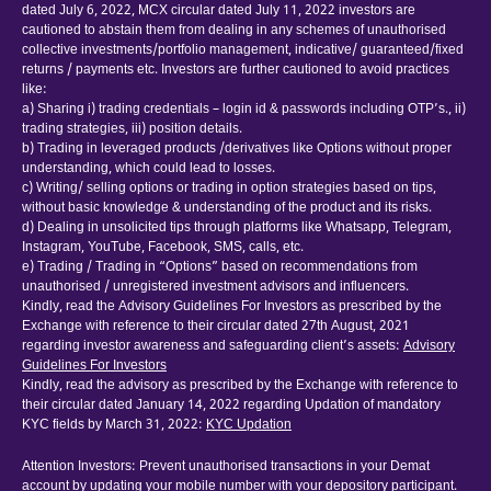
dated July 6, 2022, MCX circular dated July 11, 2022 investors are
cautioned to abstain them from dealing in any schemes of unauthorised
collective investments/portfolio management, indicative/ guaranteed/fixed
returns / payments etc. Investors are further cautioned to avoid practices
like:
a) Sharing i) trading credentials – login id & passwords including OTP’s., ii)
trading strategies, iii) position details.
b) Trading in leveraged products /derivatives like Options without proper
understanding, which could lead to losses.
c) Writing/ selling options or trading in option strategies based on tips,
without basic knowledge & understanding of the product and its risks.
d) Dealing in unsolicited tips through platforms like Whatsapp, Telegram,
Instagram, YouTube, Facebook, SMS, calls, etc.
e) Trading / Trading in “Options” based on recommendations from
unauthorised / unregistered investment advisors and influencers.
Kindly, read the Advisory Guidelines For Investors as prescribed by the
Exchange with reference to their circular dated 27th August, 2021
regarding investor awareness and safeguarding client’s assets:
Advisory
Guidelines For Investors
Kindly, read the advisory as prescribed by the Exchange with reference to
their circular dated January 14, 2022 regarding Updation of mandatory
KYC fields by March 31, 2022:
KYC Updation
Attention Investors: Prevent unauthorised transactions in your Demat
account by updating your mobile number with your depository participant.