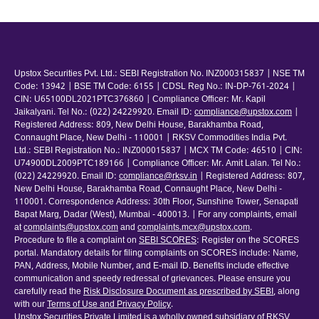
Upstox Securities Pvt. Ltd.: SEBI Registration No. INZ000315837 | NSE TM
Code: 13942 | BSE TM Code: 6155 | CDSL Reg No.: IN-DP-761-2024 |
CIN: U65100DL2021PTC376860 | Compliance Officer: Mr. Kapil
Jaikalyani. Tel No.: (022) 24229920. Email ID:
compliance@upstox.com
|
Registered Address: 809, New Delhi House, Barakhamba Road,
Connaught Place, New Delhi - 110001 | RKSV Commodities India Pvt.
Ltd.: SEBI Registration No.: INZ000015837 | MCX TM Code: 46510 | CIN:
U74900DL2009PTC189166 | Compliance Officer: Mr. Amit Lalan. Tel No.:
(022) 24229920. Email ID:
compliance@rksv.in
| Registered Address: 807,
New Delhi House, Barakhamba Road, Connaught Place, New Delhi -
110001. Correspondence Address: 30th Floor, Sunshine Tower, Senapati
Bapat Marg, Dadar (West), Mumbai - 400013. | For any complaints, email
at
complaints@upstox.com
and
complaints.mcx@upstox.com
.
Procedure to file a complaint on
SEBI SCORES
: Register on the SCORES
portal. Mandatory details for filing complaints on SCORES include: Name,
PAN, Address, Mobile Number, and E-mail ID. Benefits include effective
communication and speedy redressal of grievances. Please ensure you
carefully read the
Risk Disclosure Document as prescribed by SEBI
, along
with our
Terms of Use and Privacy Policy
.
Upstox Securities Private Limited is a wholly owned subsidiary of RKSV