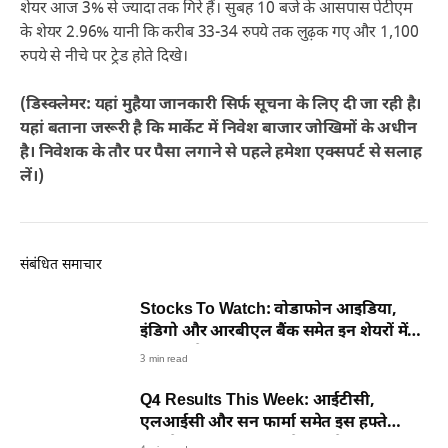
शेयर आज 3% से ज्यादा तक गिरे हैं। सुबह 10 बजे के आसपास पेटीएम
के शेयर 2.96% यानी कि करीब 33-34 रुपये तक लुढ़क गए और 1,100
रुपये से नीचे पर ट्रेड होते दिखे।
(डिस्क्लेमर: यहां मुहैया जानकारी सिर्फ सूचना के लिए दी जा रही है।
यहां बताना जरूरी है कि मार्केट में निवेश बाजार जोखिमों के अधीन
है। निवेशक के तौर पर पैसा लगाने से पहले हमेशा एक्सपर्ट से सलाह
लें।)
संबंधित समाचार
Stocks To Watch: वोडाफोन आइडिया,
इंडिगो और आरबीएल बैंक समेत इन शेयरों में
आज दिखेगी बड़ी हलचल
3 min read
Q4 Results This Week: आईटीसी,
एलआईसी और सन फार्मा समेत इस हफ्ते
आएंगे इन बड़ी कंपनियों के नतीजे