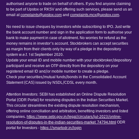
authorised anyone to trade on behalf of others. If you find anyone claiming
to be part of Upstox or RKSV and offering such services, please send us an
email at
complaints@upstox.com
and
complaints.mcx@upstox.com
.
No need to issue cheques by investors while subscribing to IPO. Just write
the bank account number and sign in the application form to authorise your
bank to make payment in case of allotment. No worries for refund as the
money remains in investor’s account. Stockbrokers can accept securities
as margin from their clients only by way of a pledge in the depository
system w.e.f. 1st September 2020.
Update your email ID and mobile number with your stockbroker/depository
participant and receive an OTP directly from the depository on your
registered email ID and/or mobile number to create a pledge.
Check your securities/mutual funds/bonds in the Consolidated Account
Statement (CAS) issued by NSDL/CDSL every month.
Attention Investors: SEBI has established an Online Dispute Resolution
Portal (ODR Portal) for resolving disputes in the Indian Securities Market.
This circular streamlines the existing dispute resolution mechanism,
offering online conciliation and arbitration, benefiting investors and listed
companies.
https://www.sebi.gov.in/legal/circulars/jul-2023/online-
resolution-of-disputes-in-the-indian-securities-market_74794.html
ODR
portal for Investors -
https://smartodr.in/login