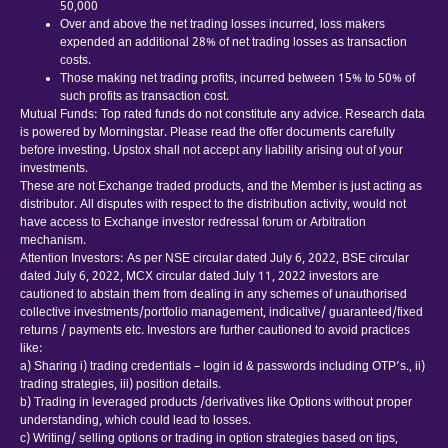
50,000
Over and above the net trading losses incurred, loss makers
expended an additional 28% of net trading losses as transaction
costs.
Those making net trading profits, incurred between 15% to 50% of
such profits as transaction cost.
Mutual Funds: Top rated funds do not constitute any advice. Research data
is powered by Morningstar. Please read the offer documents carefully
before investing. Upstox shall not accept any liability arising out of your
investments.
These are not Exchange traded products, and the Member is just acting as
distributor. All disputes with respect to the distribution activity, would not
have access to Exchange investor redressal forum or Arbitration
mechanism.
Attention Investors: As per NSE circular dated July 6, 2022, BSE circular
dated July 6, 2022, MCX circular dated July 11, 2022 investors are
cautioned to abstain them from dealing in any schemes of unauthorised
collective investments/portfolio management, indicative/ guaranteed/fixed
returns / payments etc. Investors are further cautioned to avoid practices
like:
a) Sharing i) trading credentials – login id & passwords including OTP’s., ii)
trading strategies, iii) position details.
b) Trading in leveraged products /derivatives like Options without proper
understanding, which could lead to losses.
c) Writing/ selling options or trading in option strategies based on tips,