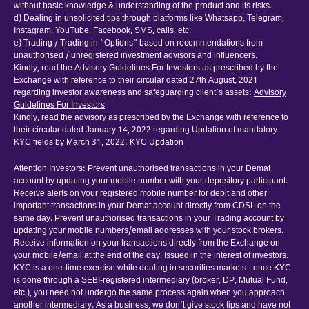
without basic knowledge & understanding of the product and its risks.
d) Dealing in unsolicited tips through platforms like Whatsapp, Telegram,
Instagram, YouTube, Facebook, SMS, calls, etc.
e) Trading / Trading in “Options” based on recommendations from
unauthorised / unregistered investment advisors and influencers.
Kindly, read the Advisory Guidelines For Investors as prescribed by the
Exchange with reference to their circular dated 27th August, 2021
regarding investor awareness and safeguarding client’s assets:
Advisory
Guidelines For Investors
Kindly, read the advisory as prescribed by the Exchange with reference to
their circular dated January 14, 2022 regarding Updation of mandatory
KYC fields by March 31, 2022:
KYC Updation
Attention Investors: Prevent unauthorised transactions in your Demat
account by updating your mobile number with your depository participant.
Receive alerts on your registered mobile number for debit and other
important transactions in your Demat account directly from CDSL on the
same day. Prevent unauthorised transactions in your Trading account by
updating your mobile numbers/email addresses with your stock brokers.
Receive information on your transactions directly from the Exchange on
your mobile/email at the end of the day. Issued in the interest of investors.
KYC is a one-time exercise while dealing in securities markets - once KYC
is done through a SEBI-registered intermediary (broker, DP, Mutual Fund,
etc.), you need not undergo the same process again when you approach
another intermediary. As a business, we don’t give stock tips and have not