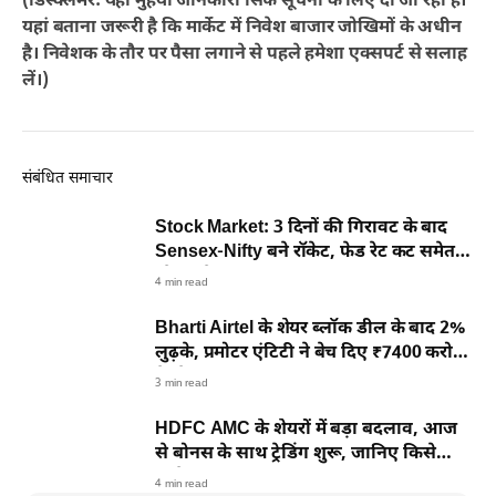
(डिस्क्लेमर: यहां मुहैया जानकारी सिर्फ सूचना के लिए दी जा रही है।
यहां बताना जरूरी है कि मार्केट में निवेश बाजार जोखिमों के अधीन
है। निवेशक के तौर पर पैसा लगाने से पहले हमेशा एक्सपर्ट से सलाह
लें।)
संबंधित समाचार
Stock Market: 3 दिनों की गिरावट के बाद
Sensex-Nifty बने रॉकेट, फेड रेट कट समेत ये
रहे 6 बड़े कारण
4 min read
Bharti Airtel के शेयर ब्लॉक डील के बाद 2%
लुढ़के, प्रमोटर एंटिटी ने बेच दिए ₹7400 करोड़
के शेयर
3 min read
HDFC AMC के शेयरों में बड़ा बदलाव, आज
से बोनस के साथ ट्रेडिंग शुरू, जानिए किसे
मिलेगा फायदा
4 min read