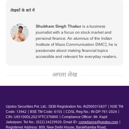
लेखकों के बारे में
Shubham Singh Thakur
is a business
journalist with a focus on stock market and
personal finance. An alumnus of the Indian
Institute of Mass Communication (IIMC), he is
passionate about making financial topics
accessible and relevant for everyday readers.
अगला लेख
Upstox Securities Pvt. Ltd.: SEBI Registration No. INZ000315837 | NSE TM
Code: 13942 | BSE TM Code: 6155 | CDSL Reg No.: IN-DP-761-2024 |
CIN: U65100DL2021PTC376860 | Compliance Officer: Mr. Kapil
Jaikalyani. Tel No.: (022) 24229920. Email ID:
compliance@upstox.com
|
Registered Address: 809, New Delhi House, Barakhamba Road,