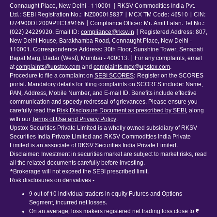
Connaught Place, New Delhi - 110001 | RKSV Commodities India Pvt.
Ltd.: SEBI Registration No.: INZ000015837 | MCX TM Code: 46510 | CIN:
U74900DL2009PTC189166 | Compliance Officer: Mr. Amit Lalan. Tel No.:
(022) 24229920. Email ID:
compliance@rksv.in
| Registered Address: 807,
New Delhi House, Barakhamba Road, Connaught Place, New Delhi -
110001. Correspondence Address: 30th Floor, Sunshine Tower, Senapati
Bapat Marg, Dadar (West), Mumbai - 400013. | For any complaints, email
at
complaints@upstox.com
and
complaints.mcx@upstox.com
.
Procedure to file a complaint on
SEBI SCORES
: Register on the SCORES
portal. Mandatory details for filing complaints on SCORES include: Name,
PAN, Address, Mobile Number, and E-mail ID. Benefits include effective
communication and speedy redressal of grievances. Please ensure you
carefully read the
Risk Disclosure Document as prescribed by SEBI
, along
with our
Terms of Use and Privacy Policy
.
Upstox Securities Private Limited is a wholly owned subsidiary of RKSV
Securities India Private Limited and RKSV Commodities India Private
Limited is an associate of RKSV Securities India Private Limited.
Disclaimer: Investment in securities market are subject to market risks, read
all the related documents carefully before investing.
*Brokerage will not exceed the SEBI prescribed limit.
Risk disclosures on derivatives -
9 out of 10 individual traders in equity Futures and Options
Segment, incurred net losses.
On an average, loss makers registered net trading loss close to ₹