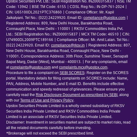
Upstox Securities Pvt. Ltd.: SEBI Registration No. INZ000315837 | NSE TM
Code: 13942 | BSE TM Code: 6155 | CDSL Reg No.: IN-DP-761-2024 |
CIN: U65100DL2021PTC376860 | Compliance Officer: Mr. Kapil
Jaikalyani. Tel No.: (022) 24229920. Email ID:
compliance@upstox.com
|
Registered Address: 809, New Delhi House, Barakhamba Road,
Connaught Place, New Delhi - 110001 | RKSV Commodities India Pvt.
Ltd.: SEBI Registration No.: INZ000015837 | MCX TM Code: 46510 | CIN:
U74900DL2009PTC189166 | Compliance Officer: Mr. Amit Lalan. Tel No.:
(022) 24229920. Email ID:
compliance@rksv.in
| Registered Address: 807,
New Delhi House, Barakhamba Road, Connaught Place, New Delhi -
110001. Correspondence Address: 30th Floor, Sunshine Tower, Senapati
Bapat Marg, Dadar (West), Mumbai - 400013. | For any complaints, email
at
complaints@upstox.com
and
complaints.mcx@upstox.com
.
Procedure to file a complaint on
SEBI SCORES
: Register on the SCORES
portal. Mandatory details for filing complaints on SCORES include: Name,
PAN, Address, Mobile Number, and E-mail ID. Benefits include effective
communication and speedy redressal of grievances. Please ensure you
carefully read the
Risk Disclosure Document as prescribed by SEBI
, along
with our
Terms of Use and Privacy Policy
.
Upstox Securities Private Limited is a wholly owned subsidiary of RKSV
Securities India Private Limited and RKSV Commodities India Private
Limited is an associate of RKSV Securities India Private Limited.
Disclaimer: Investment in securities market are subject to market risks, read
all the related documents carefully before investing.
*Brokerage will not exceed the SEBI prescribed limit.