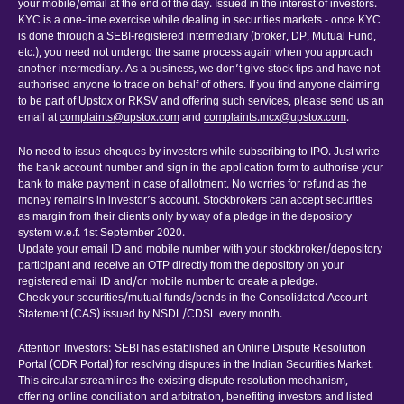
your mobile/email at the end of the day. Issued in the interest of investors.
KYC is a one-time exercise while dealing in securities markets - once KYC
is done through a SEBI-registered intermediary (broker, DP, Mutual Fund,
etc.), you need not undergo the same process again when you approach
another intermediary. As a business, we don’t give stock tips and have not
authorised anyone to trade on behalf of others. If you find anyone claiming
to be part of Upstox or RKSV and offering such services, please send us an
email at
complaints@upstox.com
and
complaints.mcx@upstox.com
.
No need to issue cheques by investors while subscribing to IPO. Just write
the bank account number and sign in the application form to authorise your
bank to make payment in case of allotment. No worries for refund as the
money remains in investor’s account. Stockbrokers can accept securities
as margin from their clients only by way of a pledge in the depository
system w.e.f. 1st September 2020.
Update your email ID and mobile number with your stockbroker/depository
participant and receive an OTP directly from the depository on your
registered email ID and/or mobile number to create a pledge.
Check your securities/mutual funds/bonds in the Consolidated Account
Statement (CAS) issued by NSDL/CDSL every month.
Attention Investors: SEBI has established an Online Dispute Resolution
Portal (ODR Portal) for resolving disputes in the Indian Securities Market.
This circular streamlines the existing dispute resolution mechanism,
offering online conciliation and arbitration, benefiting investors and listed