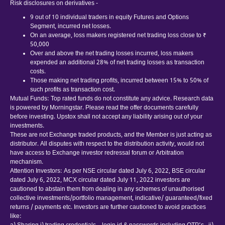
Risk disclosures on derivatives -
9 out of 10 individual traders in equity Futures and Options
Segment, incurred net losses.
On an average, loss makers registered net trading loss close to ₹
50,000
Over and above the net trading losses incurred, loss makers
expended an additional 28% of net trading losses as transaction
costs.
Those making net trading profits, incurred between 15% to 50% of
such profits as transaction cost.
Mutual Funds: Top rated funds do not constitute any advice. Research data
is powered by Morningstar. Please read the offer documents carefully
before investing. Upstox shall not accept any liability arising out of your
investments.
These are not Exchange traded products, and the Member is just acting as
distributor. All disputes with respect to the distribution activity, would not
have access to Exchange investor redressal forum or Arbitration
mechanism.
Attention Investors: As per NSE circular dated July 6, 2022, BSE circular
dated July 6, 2022, MCX circular dated July 11, 2022 investors are
cautioned to abstain them from dealing in any schemes of unauthorised
collective investments/portfolio management, indicative/ guaranteed/fixed
returns / payments etc. Investors are further cautioned to avoid practices
like: