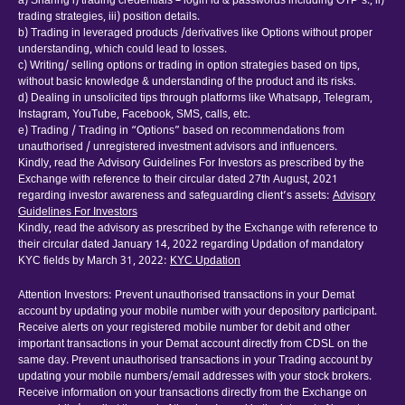
a) Sharing i) trading credentials – login id & passwords including OTP’s., ii)
trading strategies, iii) position details.
b) Trading in leveraged products /derivatives like Options without proper
understanding, which could lead to losses.
c) Writing/ selling options or trading in option strategies based on tips,
without basic knowledge & understanding of the product and its risks.
d) Dealing in unsolicited tips through platforms like Whatsapp, Telegram,
Instagram, YouTube, Facebook, SMS, calls, etc.
e) Trading / Trading in “Options” based on recommendations from
unauthorised / unregistered investment advisors and influencers.
Kindly, read the Advisory Guidelines For Investors as prescribed by the
Exchange with reference to their circular dated 27th August, 2021
regarding investor awareness and safeguarding client’s assets:
Advisory
Guidelines For Investors
Kindly, read the advisory as prescribed by the Exchange with reference to
their circular dated January 14, 2022 regarding Updation of mandatory
KYC fields by March 31, 2022:
KYC Updation
Attention Investors: Prevent unauthorised transactions in your Demat
account by updating your mobile number with your depository participant.
Receive alerts on your registered mobile number for debit and other
important transactions in your Demat account directly from CDSL on the
same day. Prevent unauthorised transactions in your Trading account by
updating your mobile numbers/email addresses with your stock brokers.
Receive information on your transactions directly from the Exchange on