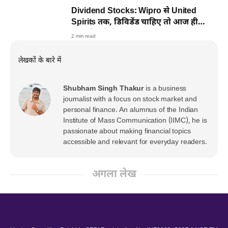
Dividend Stocks: Wipro से United
Spirits तक, डिविडेंड चाहिए तो आज ही
खरीदने होंगे शेयर
2 min read
लेखकों के बारे में
Shubham Singh Thakur
is a business
journalist with a focus on stock market and
personal finance. An alumnus of the Indian
Institute of Mass Communication (IIMC), he is
passionate about making financial topics
accessible and relevant for everyday readers.
अगला लेख