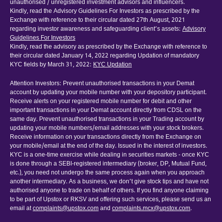
unauthorised / unregistered investment advisors and influencers.
Kindly, read the Advisory Guidelines For Investors as prescribed by the
Exchange with reference to their circular dated 27th August, 2021
regarding investor awareness and safeguarding client’s assets:
Advisory
Guidelines For Investors
Kindly, read the advisory as prescribed by the Exchange with reference to
their circular dated January 14, 2022 regarding Updation of mandatory
KYC fields by March 31, 2022:
KYC Updation
Attention Investors: Prevent unauthorised transactions in your Demat
account by updating your mobile number with your depository participant.
Receive alerts on your registered mobile number for debit and other
important transactions in your Demat account directly from CDSL on the
same day. Prevent unauthorised transactions in your Trading account by
updating your mobile numbers/email addresses with your stock brokers.
Receive information on your transactions directly from the Exchange on
your mobile/email at the end of the day. Issued in the interest of investors.
KYC is a one-time exercise while dealing in securities markets - once KYC
is done through a SEBI-registered intermediary (broker, DP, Mutual Fund,
etc.), you need not undergo the same process again when you approach
another intermediary. As a business, we don’t give stock tips and have not
authorised anyone to trade on behalf of others. If you find anyone claiming
to be part of Upstox or RKSV and offering such services, please send us an
email at
complaints@upstox.com
and
complaints.mcx@upstox.com
.