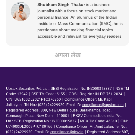
Shubham Singh Thakur
is a business
journalist with a focus on stock market and
personal finance. An alumnus of the Indian
Institute of Mass Communication (IIMC), he is
passionate about making financial topics
accessible and relevant for everyday readers.
अगला लेख
Upstox Securities Pvt. Ltd.: SEBI Registration No. INZ000315837 | NSE TM
Code: 13942 | BSE TM Code: 6155 | CDSL Reg No.: IN-DP-761-2024 |
CIN: U65100DL2021PTC376860 | Compliance Officer: Mr. Kapil
Jaikalyani. Tel No.: (022) 24229920. Email ID:
compliance@upstox.com
|
Registered Address: 809, New Delhi House, Barakhamba Road,
Connaught Place, New Delhi - 110001 | RKSV Commodities India Pvt.
Ltd.: SEBI Registration No.: INZ000015837 | MCX TM Code: 46510 | CIN:
U74900DL2009PTC189166 | Compliance Officer: Mr. Amit Lalan. Tel No.:
(022) 24229920. Email ID:
compliance@rksv.in
| Registered Address: 807,