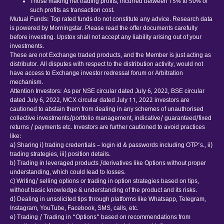
Those making net trading profits, incurred between 15% to 50% of
such profits as transaction cost.
Mutual Funds: Top rated funds do not constitute any advice. Research data
is powered by Morningstar. Please read the offer documents carefully
before investing. Upstox shall not accept any liability arising out of your
investments.
These are not Exchange traded products, and the Member is just acting as
distributor. All disputes with respect to the distribution activity, would not
have access to Exchange investor redressal forum or Arbitration
mechanism.
Attention Investors: As per NSE circular dated July 6, 2022, BSE circular
dated July 6, 2022, MCX circular dated July 11, 2022 investors are
cautioned to abstain them from dealing in any schemes of unauthorised
collective investments/portfolio management, indicative/ guaranteed/fixed
returns / payments etc. Investors are further cautioned to avoid practices
like:
a) Sharing i) trading credentials – login id & passwords including OTP’s., ii)
trading strategies, iii) position details.
b) Trading in leveraged products /derivatives like Options without proper
understanding, which could lead to losses.
c) Writing/ selling options or trading in option strategies based on tips,
without basic knowledge & understanding of the product and its risks.
d) Dealing in unsolicited tips through platforms like Whatsapp, Telegram,
Instagram, YouTube, Facebook, SMS, calls, etc.
e) Trading / Trading in “Options” based on recommendations from