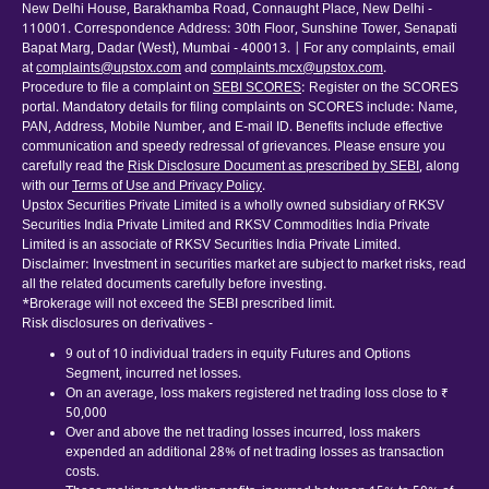
New Delhi House, Barakhamba Road, Connaught Place, New Delhi -
110001. Correspondence Address: 30th Floor, Sunshine Tower, Senapati
Bapat Marg, Dadar (West), Mumbai - 400013. | For any complaints, email
at
complaints@upstox.com
and
complaints.mcx@upstox.com
.
Procedure to file a complaint on
SEBI SCORES
: Register on the SCORES
portal. Mandatory details for filing complaints on SCORES include: Name,
PAN, Address, Mobile Number, and E-mail ID. Benefits include effective
communication and speedy redressal of grievances. Please ensure you
carefully read the
Risk Disclosure Document as prescribed by SEBI
, along
with our
Terms of Use and Privacy Policy
.
Upstox Securities Private Limited is a wholly owned subsidiary of RKSV
Securities India Private Limited and RKSV Commodities India Private
Limited is an associate of RKSV Securities India Private Limited.
Disclaimer: Investment in securities market are subject to market risks, read
all the related documents carefully before investing.
*Brokerage will not exceed the SEBI prescribed limit.
Risk disclosures on derivatives -
9 out of 10 individual traders in equity Futures and Options
Segment, incurred net losses.
On an average, loss makers registered net trading loss close to ₹
50,000
Over and above the net trading losses incurred, loss makers
expended an additional 28% of net trading losses as transaction
costs.