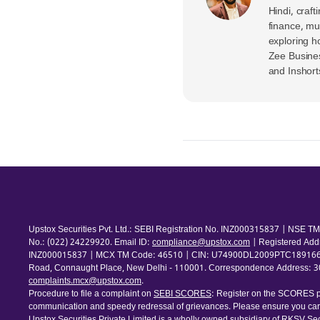
Hindi, craft
finance, mu
exploring h
Zee Busine
and Inshort
Upstox Securities Pvt. Ltd.: SEBI Registration No. INZ000315837 | NSE
No.: (022) 24229920. Email ID:
compliance@upstox.com
| Registered Add
INZ000015837 | MCX TM Code: 46510 | CIN: U74900DL2009PTC189166 | Com
Road, Connaught Place, New Delhi - 110001. Correspondence Address: 30th
complaints.mcx@upstox.com
.
Procedure to file a complaint on
SEBI SCORES
: Register on the SCORES po
communication and speedy redressal of grievances. Please ensure you care