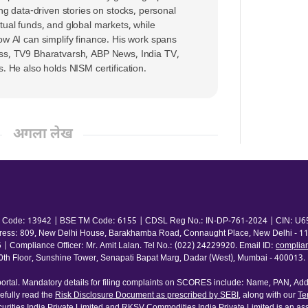
ing data-driven stories on stocks, personal
tual funds, and global markets, while
ow AI can simplify finance. His work spans
ss, TV9 Bharatvarsh, ABP News, India TV,
s. He also holds NISM certification.
अगला लेख
 TM Code: 13942 | BSE TM Code: 6155 | CDSL Reg No.: IN-DP-761-2024 | CIN: U65
ress: 809, New Delhi House, Barakhamba Road, Connaught Place, New Delhi - 110
pliance Officer: Mr. Amit Lalan. Tel No.: (022) 24229920. Email ID:
complia
 Floor, Sunshine Tower, Senapati Bapat Marg, Dadar (West), Mumbai - 400013. | 
rtal. Mandatory details for filing complaints on SCORES include: Name, PAN, Addr
fully read the
Risk Disclosure Document as prescribed by SEBI
, along with our
Te