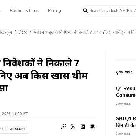
s
Partner with us
Pricing
केट न्यूज़
/
लेटेस्ट
/
ग्लोबल फंड्स से निवेशकों ने निकाले 7 अरब डॉलर, जानिए अब किस
 निवेशकों ने निकाले 7
मुख्य खबर
ानिए अब किस खास थीम
ैसा
Q1 Resul
Consume
और Oil In
2 min read
नतीजे जल्
1, 2026, 14:50 IST
SBI Q1 R
तिमाही के 
red news source
बाजार की
3 min read