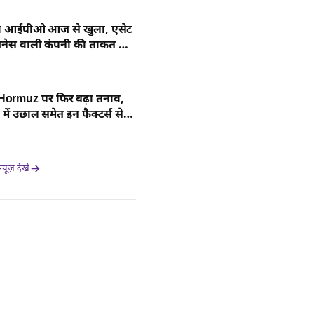
या आईपीओ आज से खुला, एसेट
िजनेस वाली कंपनी की ताकत और
र्स
 Hormuz पर फिर बढ़ा तनाव,
में उछाल समेत इन फैक्टर्स से
जार
यूज़ देखें