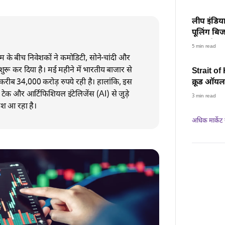
लीप इंडि
पूलिंग ब
रिस्क फैक्ट
5 min read
ोखिम के बीच निवेशकों ने कमोडिटी, सोने-चांदी और
 शुरू कर दिया है। मई महीने में भारतीय बाजार से
Strait of
करीब 34,000 करोड़ रुपये रही है। हालांकि, इस
क्रूड ऑयल 
लुढ़का बा
टेक और आर्टिफिशियल इंटेलिजेंस (AI) से जुड़े
3 min read
ेश आ रहा है।
अधिक मार्केट न्