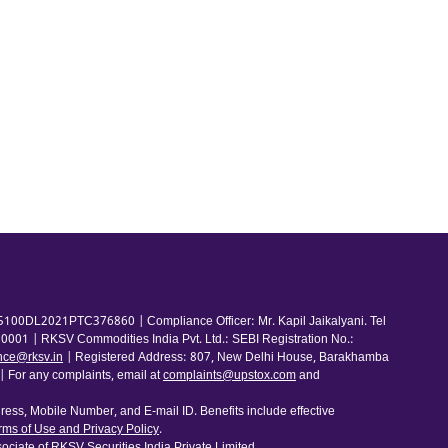
100DL2021PTC376860 | Compliance Officer: Mr. Kapil Jaikalyani. Tel
001 | RKSV Commodities India Pvt. Ltd.: SEBI Registration No.:
nce@rksv.in
| Registered Address: 807, New Delhi House, Barakhamba
For any complaints, email at
complaints@upstox.com
and
ess, Mobile Number, and E-mail ID. Benefits include effective
rms of Use and Privacy Policy
.