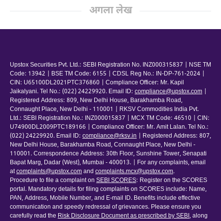
अगला लेख
Upstox Securities Pvt. Ltd.: SEBI Registration No. INZ000315837 | NSE TM
Code: 13942 | BSE TM Code: 6155 | CDSL Reg No.: IN-DP-761-2024 |
CIN: U65100DL2021PTC376860 | Compliance Officer: Mr. Kapil
Jaikalyani. Tel No.: (022) 24229920. Email ID:
compliance@upstox.com
|
Registered Address: 809, New Delhi House, Barakhamba Road,
Connaught Place, New Delhi - 110001 | RKSV Commodities India Pvt.
Ltd.: SEBI Registration No.: INZ000015837 | MCX TM Code: 46510 | CIN:
U74900DL2009PTC189166 | Compliance Officer: Mr. Amit Lalan. Tel No.:
(022) 24229920. Email ID:
compliance@rksv.in
| Registered Address: 807,
New Delhi House, Barakhamba Road, Connaught Place, New Delhi -
110001. Correspondence Address: 30th Floor, Sunshine Tower, Senapati
Bapat Marg, Dadar (West), Mumbai - 400013. | For any complaints, email
at
complaints@upstox.com
and
complaints.mcx@upstox.com
.
Procedure to file a complaint on
SEBI SCORES
: Register on the SCORES
portal. Mandatory details for filing complaints on SCORES include: Name,
PAN, Address, Mobile Number, and E-mail ID. Benefits include effective
communication and speedy redressal of grievances. Please ensure you
carefully read the
Risk Disclosure Document as prescribed by SEBI
, along