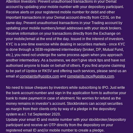
Attention Investors: Prevent unauthorised transactions in your Demat
account by updating your mobile number with your depository participant.
Receive alerts on your registered mobile number for debit and other
important transactions in your Demat account directly from CDSL on the
same day. Prevent unauthorised transactions in your Trading account by
updating your mobile numbers/email addresses with your stock brokers.
Receive information on your transactions directly from the Exchange on
your mobile/email at the end of the day. Issued in the interest of investors.
KYC is a one-time exercise while dealing in securities markets - once KYC
is done through a SEBI-registered intermediary (broker, DP, Mutual Fund,
etc.), you need not undergo the same process again when you approach
another intermediary. As a business, we don’t give stock tips and have not
authorised anyone to trade on behalf of others. If you find anyone claiming
to be part of Upstox or RKSV and offering such services, please send us an
email at
complaints@upstox.com
and
complaints.mcx@upstox.com
.
No need to issue cheques by investors while subscribing to IPO. Just write
the bank account number and sign in the application form to authorise your
bank to make payment in case of allotment. No worries for refund as the
money remains in investor’s account. Stockbrokers can accept securities
as margin from their clients only by way of a pledge in the depository
system w.e.f. 1st September 2020.
Update your email ID and mobile number with your stockbroker/depository
participant and receive an OTP directly from the depository on your
registered email ID and/or mobile number to create a pledge.