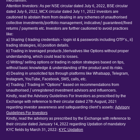
mechanism.
Attention Investors: As per NSE circular dated July 6, 2022, BSE circular
dated July 6, 2022, MCX circular dated July 11, 2022 investors are
cautioned to abstain them from dealing in any schemes of unauthorised
collective investments/portfolio management, indicative/ guaranteed/fixed
returns / payments etc. Investors are further cautioned to avoid practices
like:
a) Sharing i) trading credentials – login id & passwords including OTP’s., ii)
trading strategies, iii) position details.
b) Trading in leveraged products /derivatives like Options without proper
understanding, which could lead to losses.
c) Writing/ selling options or trading in option strategies based on tips,
without basic knowledge & understanding of the product and its risks.
d) Dealing in unsolicited tips through platforms like Whatsapp, Telegram,
Instagram, YouTube, Facebook, SMS, calls, etc.
e) Trading / Trading in “Options” based on recommendations from
unauthorised / unregistered investment advisors and influencers.
Kindly, read the Advisory Guidelines For Investors as prescribed by the
Exchange with reference to their circular dated 27th August, 2021
regarding investor awareness and safeguarding client’s assets:
Advisory
Guidelines For Investors
Kindly, read the advisory as prescribed by the Exchange with reference to
their circular dated January 14, 2022 regarding Updation of mandatory
KYC fields by March 31, 2022:
KYC Updation