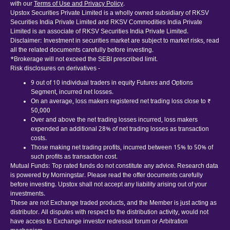
with our
Terms of Use and Privacy Policy
.
Upstox Securities Private Limited is a wholly owned subsidiary of RKSV
Securities India Private Limited and RKSV Commodities India Private
Limited is an associate of RKSV Securities India Private Limited.
Disclaimer: Investment in securities market are subject to market risks, read
all the related documents carefully before investing.
*Brokerage will not exceed the SEBI prescribed limit.
Risk disclosures on derivatives -
9 out of 10 individual traders in equity Futures and Options
Segment, incurred net losses.
On an average, loss makers registered net trading loss close to ₹
50,000
Over and above the net trading losses incurred, loss makers
expended an additional 28% of net trading losses as transaction
costs.
Those making net trading profits, incurred between 15% to 50% of
such profits as transaction cost.
Mutual Funds: Top rated funds do not constitute any advice. Research data
is powered by Morningstar. Please read the offer documents carefully
before investing. Upstox shall not accept any liability arising out of your
investments.
These are not Exchange traded products, and the Member is just acting as
distributor. All disputes with respect to the distribution activity, would not
have access to Exchange investor redressal forum or Arbitration