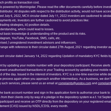
h profits as transaction cost.
 powered by Morningstar. Please read the offer documents carefully before investing
tributor. All disputes with respect to the distribution activity, would not have acc
ated July 6, 2022, MCX circular dated July 11, 2022 investors are cautioned to abst
yments etc. Investors are further cautioned to avoid practices like:
ading strategies, iii) position details.
nderstanding, which could lead to losses.
thout basic knowledge & understanding of the product and its risks.
nstagram, YouTube, Facebook, SMS, calls, etc.
ised / unregistered investment advisors and influencers.
hange with reference to their circular dated 27th August, 2021 regarding investor 
their circular dated January 14, 2022 regarding Updation of mandatory KYC fields 
nt by updating your mobile number with your depository participant. Receive alerts
event unauthorised transactions in your Trading account by updating your mobile 
 of the day. Issued in the interest of investors. KYC is a one-time exercise while 
me process again when you approach another intermediary. As a business, we don’t g
ng such services, please send us an email at
complaints@upstox.com
and
complain
 the bank account number and sign in the application form to authorise your bank t
 from their clients only by way of a pledge in the depository system w.e.f. 1st Sept
articipant and receive an OTP directly from the depository on your registered emai
Statement (CAS) issued by NSDL/CDSL every month.