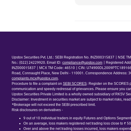
Upstox Securities Pvt. Ltd.: SEBI Registration No. INZ000315837 | NSE
No.: (022) 24229920. Email ID:
compliance@upstox.com
| Registered Add
INZ000015837 | MCX TM Code: 46510 | CIN: U74900DL2009PTC189166 | Com
Road, Connaught Place, New Delhi - 110001. Correspondence Address: 30th
complaints.mcx@upstox.com
.
Procedure to file a complaint on
SEBI SCORES
: Register on the SCORES po
communication and speedy redressal of grievances. Please ensure you care
Upstox Securities Private Limited is a wholly owned subsidiary of RKSV Sec
Disclaimer: Investment in securities market are subject to market risks, read
*Brokerage will not exceed the SEBI prescribed limit.
Risk disclosures on derivatives -
9 out of 10 individual traders in equity Futures and Options Segment,
On an average, loss makers registered net trading loss close to ₹ 5
Over and above the net trading losses incurred, loss makers expende