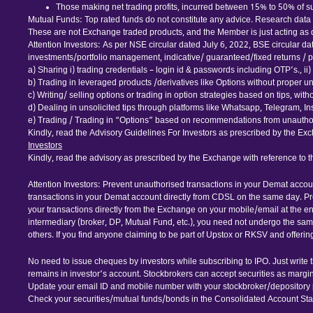
Those making net trading profits, incurred between 15% to 50% of suc
Mutual Funds: Top rated funds do not constitute any advice. Research data is
These are not Exchange traded products, and the Member is just acting as dis
Attention Investors: As per NSE circular dated July 6, 2022, BSE circular d
investments/portfolio management, indicative/ guaranteed/fixed returns / pa
a) Sharing i) trading credentials – login id & passwords including OTP’s., ii) tr
b) Trading in leveraged products /derivatives like Options without proper u
c) Writing/ selling options or trading in option strategies based on tips, wi
d) Dealing in unsolicited tips through platforms like Whatsapp, Telegram, I
e) Trading / Trading in “Options” based on recommendations from unauthor
Kindly, read the Advisory Guidelines For Investors as prescribed by the Exc
Investors
Kindly, read the advisory as prescribed by the Exchange with reference to 
Attention Investors: Prevent unauthorised transactions in your Demat accou
transactions in your Demat account directly from CDSL on the same day. Pr
your transactions directly from the Exchange on your mobile/email at the end
intermediary (broker, DP, Mutual Fund, etc.), you need not undergo the sa
others. If you find anyone claiming to be part of Upstox or RKSV and offeri
No need to issue cheques by investors while subscribing to IPO. Just write
remains in investor’s account. Stockbrokers can accept securities as margin
Update your email ID and mobile number with your stockbroker/depository p
Check your securities/mutual funds/bonds in the Consolidated Account 