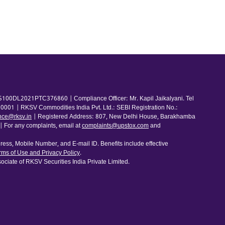
100DL2021PTC376860 | Compliance Officer: Mr. Kapil Jaikalyani. Tel
001 | RKSV Commodities India Pvt. Ltd.: SEBI Registration No.:
nce@rksv.in
| Registered Address: 807, New Delhi House, Barakhamba
For any complaints, email at
complaints@upstox.com
and
ess, Mobile Number, and E-mail ID. Benefits include effective
rms of Use and Privacy Policy
.
ociate of RKSV Securities India Private Limited.