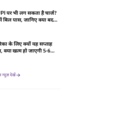
PI पर भी लग सकता है चार्ज?
ं बिल पास, जानिए क्या बदल
िका के लिए क्यों यह सप्ताह
 क्या खत्म हो जाएगी 5-6
चल रही जंग?
्यूज़ देखें