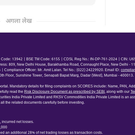
अगला लेख
 TM Code: 13942 | BSE TM Code: 6155 | CDSL Reg No.: IN-DP-761-2024 | CIN: U65
ress: 809, New Delhi House, Barakhamba Road, Connaught Place, New Delhi - 110
pliance Officer: Mr. Amit Lalan. Tel No.: (022) 24229920. Email ID:
complia
 Floor, Sunshine Tower, Senapati Bapat Marg, Dadar (West), Mumbai - 400013. | 
rtal. Mandatory details for filing complaints on SCORES include: Name, PAN, Addr
fully read the
Risk Disclosure Document as prescribed by SEBI
, along with our
Te
urities India Private Limited and RKSV Commodities India Private Limited is an ass
 all the related documents carefully before investing.
 incurred net losses.
0,000
d an additional 28% of net trading losses as transaction costs.