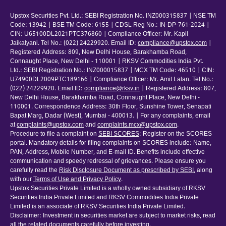
Upstox Securities Pvt. Ltd.: SEBI Registration No. INZ000315837 | NSE TM
Code: 13942 | BSE TM Code: 6155 | CDSL Reg No.: IN-DP-761-2024 |
CIN: U65100DL2021PTC376860 | Compliance Officer: Mr. Kapil
Jaikalyani. Tel No.: (022) 24229920. Email ID:
compliance@upstox.com
|
Registered Address: 809, New Delhi House, Barakhamba Road,
Connaught Place, New Delhi - 110001 | RKSV Commodities India Pvt.
Ltd.: SEBI Registration No.: INZ000015837 | MCX TM Code: 46510 | CIN:
U74900DL2009PTC189166 | Compliance Officer: Mr. Amit Lalan. Tel No.:
(022) 24229920. Email ID:
compliance@rksv.in
| Registered Address: 807,
New Delhi House, Barakhamba Road, Connaught Place, New Delhi -
110001. Correspondence Address: 30th Floor, Sunshine Tower, Senapati
Bapat Marg, Dadar (West), Mumbai - 400013. | For any complaints, email
at
complaints@upstox.com
and
complaints.mcx@upstox.com
.
Procedure to file a complaint on
SEBI SCORES
: Register on the SCORES
portal. Mandatory details for filing complaints on SCORES include: Name,
PAN, Address, Mobile Number, and E-mail ID. Benefits include effective
communication and speedy redressal of grievances. Please ensure you
carefully read the
Risk Disclosure Document as prescribed by SEBI
, along
with our
Terms of Use and Privacy Policy
.
Upstox Securities Private Limited is a wholly owned subsidiary of RKSV
Securities India Private Limited and RKSV Commodities India Private
Limited is an associate of RKSV Securities India Private Limited.
Disclaimer: Investment in securities market are subject to market risks, read
all the related documents carefully before investing.