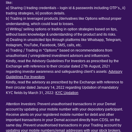
like:
a) Sharing i) trading credentials – login id & passwords including OTP’s., ii)
trading strategies, iii) position details.
b) Trading in leveraged products /derivatives like Options without proper
understanding, which could lead to losses.
c) Writing/ selling options or trading in option strategies based on tips,
without basic knowledge & understanding of the product and its risks.
d) Dealing in unsolicited tips through platforms like Whatsapp, Telegram,
Instagram, YouTube, Facebook, SMS, calls, etc.
e) Trading / Trading in “Options” based on recommendations from
unauthorised / unregistered investment advisors and influencers.
Kindly, read the Advisory Guidelines For Investors as prescribed by the
Exchange with reference to their circular dated 27th August, 2021
regarding investor awareness and safeguarding client’s assets:
Advisory
Guidelines For Investors
Kindly, read the advisory as prescribed by the Exchange with reference to
their circular dated January 14, 2022 regarding Updation of mandatory
KYC fields by March 31, 2022:
KYC Updation
Attention Investors: Prevent unauthorised transactions in your Demat
account by updating your mobile number with your depository participant.
Receive alerts on your registered mobile number for debit and other
important transactions in your Demat account directly from CDSL on the
same day. Prevent unauthorised transactions in your Trading account by
updating your mobile numbers/email addresses with your stock brokers.