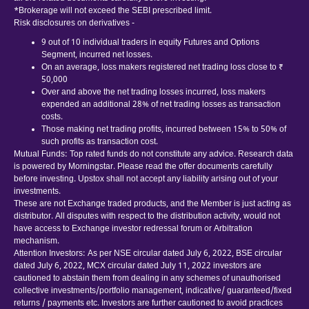
*Brokerage will not exceed the SEBI prescribed limit.
Risk disclosures on derivatives -
9 out of 10 individual traders in equity Futures and Options
Segment, incurred net losses.
On an average, loss makers registered net trading loss close to ₹
50,000
Over and above the net trading losses incurred, loss makers
expended an additional 28% of net trading losses as transaction
costs.
Those making net trading profits, incurred between 15% to 50% of
such profits as transaction cost.
Mutual Funds: Top rated funds do not constitute any advice. Research data
is powered by Morningstar. Please read the offer documents carefully
before investing. Upstox shall not accept any liability arising out of your
investments.
These are not Exchange traded products, and the Member is just acting as
distributor. All disputes with respect to the distribution activity, would not
have access to Exchange investor redressal forum or Arbitration
mechanism.
Attention Investors: As per NSE circular dated July 6, 2022, BSE circular
dated July 6, 2022, MCX circular dated July 11, 2022 investors are
cautioned to abstain them from dealing in any schemes of unauthorised
collective investments/portfolio management, indicative/ guaranteed/fixed
returns / payments etc. Investors are further cautioned to avoid practices