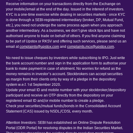
Receive information on your transactions directly from the Exchange on
your mobile/email at the end of the day. Issued in the interest of investors.
KYC is a one-time exercise while dealing in securities markets - once KYC
is done through a SEBI-registered intermediary (broker, DP, Mutual Fund,
etc.), you need not undergo the same process again when you approach
another intermediary. As a business, we don’t give stock tips and have not
authorised anyone to trade on behalf of others. If you find anyone claiming
to be part of Upstox or RKSV and offering such services, please send us an
email at
complaints@upstox.com
and
complaints.mcx@upstox.com
.
No need to issue cheques by investors while subscribing to IPO. Just write
the bank account number and sign in the application form to authorise your
bank to make payment in case of allotment. No worries for refund as the
money remains in investor’s account. Stockbrokers can accept securities
as margin from their clients only by way of a pledge in the depository
system w.e.f. 1st September 2020.
Update your email ID and mobile number with your stockbroker/depository
participant and receive an OTP directly from the depository on your
registered email ID and/or mobile number to create a pledge.
Check your securities/mutual funds/bonds in the Consolidated Account
Statement (CAS) issued by NSDL/CDSL every month.
Attention Investors: SEBI has established an Online Dispute Resolution
Portal (ODR Portal) for resolving disputes in the Indian Securities Market.