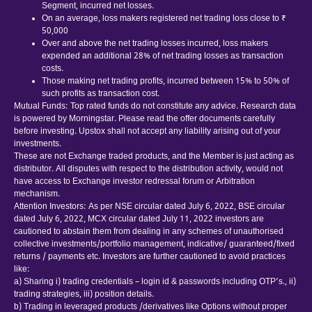
Segment, incurred net losses.
On an average, loss makers registered net trading loss close to ₹
50,000
Over and above the net trading losses incurred, loss makers
expended an additional 28% of net trading losses as transaction
costs.
Those making net trading profits, incurred between 15% to 50% of
such profits as transaction cost.
Mutual Funds: Top rated funds do not constitute any advice. Research data
is powered by Morningstar. Please read the offer documents carefully
before investing. Upstox shall not accept any liability arising out of your
investments.
These are not Exchange traded products, and the Member is just acting as
distributor. All disputes with respect to the distribution activity, would not
have access to Exchange investor redressal forum or Arbitration
mechanism.
Attention Investors: As per NSE circular dated July 6, 2022, BSE circular
dated July 6, 2022, MCX circular dated July 11, 2022 investors are
cautioned to abstain them from dealing in any schemes of unauthorised
collective investments/portfolio management, indicative/ guaranteed/fixed
returns / payments etc. Investors are further cautioned to avoid practices
like:
a) Sharing i) trading credentials – login id & passwords including OTP’s., ii)
trading strategies, iii) position details.
b) Trading in leveraged products /derivatives like Options without proper