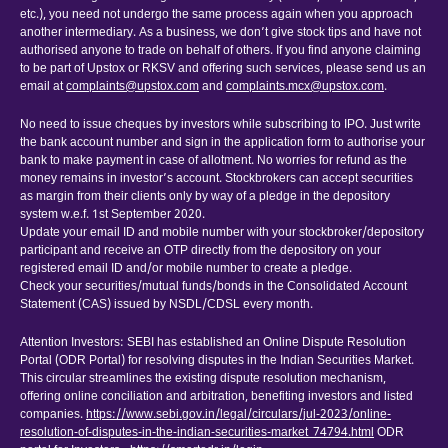
etc.), you need not undergo the same process again when you approach
another intermediary. As a business, we don’t give stock tips and have not
authorised anyone to trade on behalf of others. If you find anyone claiming
to be part of Upstox or RKSV and offering such services, please send us an
email at
complaints@upstox.com
and
complaints.mcx@upstox.com
.
No need to issue cheques by investors while subscribing to IPO. Just write
the bank account number and sign in the application form to authorise your
bank to make payment in case of allotment. No worries for refund as the
money remains in investor’s account. Stockbrokers can accept securities
as margin from their clients only by way of a pledge in the depository
system w.e.f. 1st September 2020.
Update your email ID and mobile number with your stockbroker/depository
participant and receive an OTP directly from the depository on your
registered email ID and/or mobile number to create a pledge.
Check your securities/mutual funds/bonds in the Consolidated Account
Statement (CAS) issued by NSDL/CDSL every month.
Attention Investors: SEBI has established an Online Dispute Resolution
Portal (ODR Portal) for resolving disputes in the Indian Securities Market.
This circular streamlines the existing dispute resolution mechanism,
offering online conciliation and arbitration, benefiting investors and listed
companies.
https://www.sebi.gov.in/legal/circulars/jul-2023/online-
resolution-of-disputes-in-the-indian-securities-market_74794.html
ODR