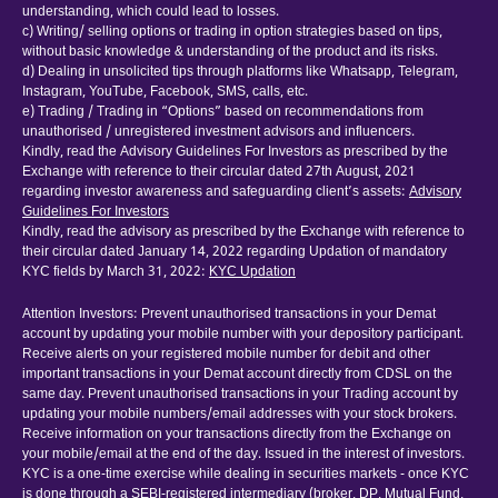
understanding, which could lead to losses.
c) Writing/ selling options or trading in option strategies based on tips,
without basic knowledge & understanding of the product and its risks.
d) Dealing in unsolicited tips through platforms like Whatsapp, Telegram,
Instagram, YouTube, Facebook, SMS, calls, etc.
e) Trading / Trading in “Options” based on recommendations from
unauthorised / unregistered investment advisors and influencers.
Kindly, read the Advisory Guidelines For Investors as prescribed by the
Exchange with reference to their circular dated 27th August, 2021
regarding investor awareness and safeguarding client’s assets:
Advisory
Guidelines For Investors
Kindly, read the advisory as prescribed by the Exchange with reference to
their circular dated January 14, 2022 regarding Updation of mandatory
KYC fields by March 31, 2022:
KYC Updation
Attention Investors: Prevent unauthorised transactions in your Demat
account by updating your mobile number with your depository participant.
Receive alerts on your registered mobile number for debit and other
important transactions in your Demat account directly from CDSL on the
same day. Prevent unauthorised transactions in your Trading account by
updating your mobile numbers/email addresses with your stock brokers.
Receive information on your transactions directly from the Exchange on
your mobile/email at the end of the day. Issued in the interest of investors.
KYC is a one-time exercise while dealing in securities markets - once KYC
is done through a SEBI-registered intermediary (broker, DP, Mutual Fund,