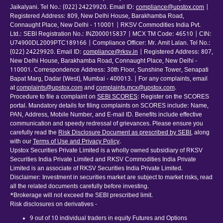
Jaikalyani. Tel No.: (022) 24229920. Email ID:
compliance@upstox.com
|
Registered Address: 809, New Delhi House, Barakhamba Road,
Connaught Place, New Delhi - 110001 | RKSV Commodities India Pvt.
Ltd.: SEBI Registration No.: INZ000015837 | MCX TM Code: 46510 | CIN:
U74900DL2009PTC189166 | Compliance Officer: Mr. Amit Lalan. Tel No.:
(022) 24229920. Email ID:
compliance@rksv.in
| Registered Address: 807,
New Delhi House, Barakhamba Road, Connaught Place, New Delhi -
110001. Correspondence Address: 30th Floor, Sunshine Tower, Senapati
Bapat Marg, Dadar (West), Mumbai - 400013. | For any complaints, email
at
complaints@upstox.com
and
complaints.mcx@upstox.com
.
Procedure to file a complaint on
SEBI SCORES
: Register on the SCORES
portal. Mandatory details for filing complaints on SCORES include: Name,
PAN, Address, Mobile Number, and E-mail ID. Benefits include effective
communication and speedy redressal of grievances. Please ensure you
carefully read the
Risk Disclosure Document as prescribed by SEBI
, along
with our
Terms of Use and Privacy Policy
.
Upstox Securities Private Limited is a wholly owned subsidiary of RKSV
Securities India Private Limited and RKSV Commodities India Private
Limited is an associate of RKSV Securities India Private Limited.
Disclaimer: Investment in securities market are subject to market risks, read
all the related documents carefully before investing.
*Brokerage will not exceed the SEBI prescribed limit.
Risk disclosures on derivatives -
9 out of 10 individual traders in equity Futures and Options