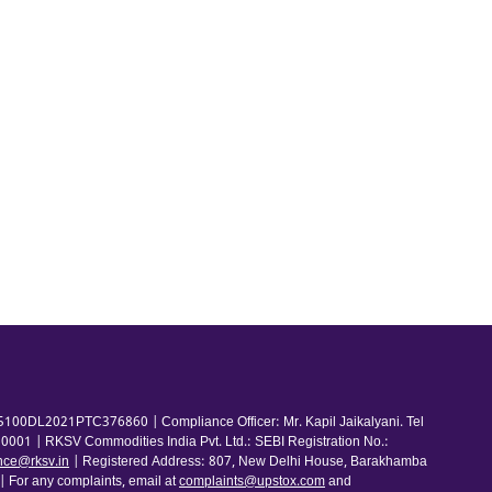
100DL2021PTC376860 | Compliance Officer: Mr. Kapil Jaikalyani. Tel
001 | RKSV Commodities India Pvt. Ltd.: SEBI Registration No.:
nce@rksv.in
| Registered Address: 807, New Delhi House, Barakhamba
For any complaints, email at
complaints@upstox.com
and