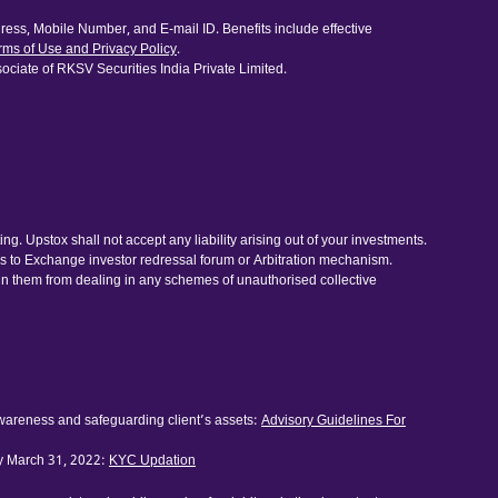
ess, Mobile Number, and E-mail ID. Benefits include effective
rms of Use and Privacy Policy
.
ociate of RKSV Securities India Private Limited.
. Upstox shall not accept any liability arising out of your investments.
ess to Exchange investor redressal forum or Arbitration mechanism.
ain them from dealing in any schemes of unauthorised collective
awareness and safeguarding client’s assets:
Advisory Guidelines For
by March 31, 2022:
KYC Updation