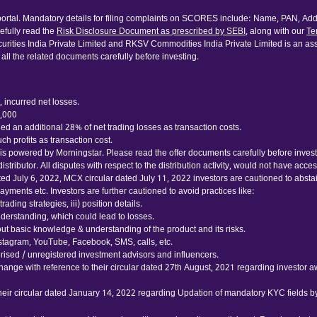
rtal. Mandatory details for filing complaints on SCORES include: Name, PAN, Addr
fully read the
Risk Disclosure Document as prescribed by SEBI
, along with our
Te
urities India Private Limited and RKSV Commodities India Private Limited is an ass
 all the related documents carefully before investing.
 incurred net losses.
0,000
d an additional 28% of net trading losses as transaction costs.
h profits as transaction cost.
 powered by Morningstar. Please read the offer documents carefully before investing
tributor. All disputes with respect to the distribution activity, would not have acc
ated July 6, 2022, MCX circular dated July 11, 2022 investors are cautioned to abst
yments etc. Investors are further cautioned to avoid practices like:
ading strategies, iii) position details.
nderstanding, which could lead to losses.
thout basic knowledge & understanding of the product and its risks.
nstagram, YouTube, Facebook, SMS, calls, etc.
ised / unregistered investment advisors and influencers.
hange with reference to their circular dated 27th August, 2021 regarding investor 
their circular dated January 14, 2022 regarding Updation of mandatory KYC fields 