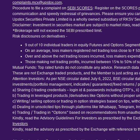
complaints.mcx@upstox.com
.
Procedure to file a complaint on
SEBI SCORES
: Register on the SCORES po
communication and speedy redressal of grievances. Please ensure you care
Upstox Securities Private Limited is a wholly owned subsidiary of RKSV Sec
Disclaimer: Investment in securities market are subject to market risks, read
*Brokerage will not exceed the SEBI prescribed limit.
Risk disclosures on derivatives -
9 out of 10 individual traders in equity Futures and Options Segment,
On an average, loss makers registered net trading loss close to ₹ 5
Over and above the net trading losses incurred, loss makers expende
Those making net trading profits, incurred between 15% to 50% of suc
Mutual Funds: Top rated funds do not constitute any advice. Research data is
These are not Exchange traded products, and the Member is just acting as dis
Attention Investors: As per NSE circular dated July 6, 2022, BSE circular d
investments/portfolio management, indicative/ guaranteed/fixed returns / pa
a) Sharing i) trading credentials – login id & passwords including OTP’s., ii) tr
b) Trading in leveraged products /derivatives like Options without proper u
c) Writing/ selling options or trading in option strategies based on tips, wi
d) Dealing in unsolicited tips through platforms like Whatsapp, Telegram, I
e) Trading / Trading in “Options” based on recommendations from unauthor
Kindly, read the Advisory Guidelines For Investors as prescribed by the Exc
Investors
Kindly, read the advisory as prescribed by the Exchange with reference to 