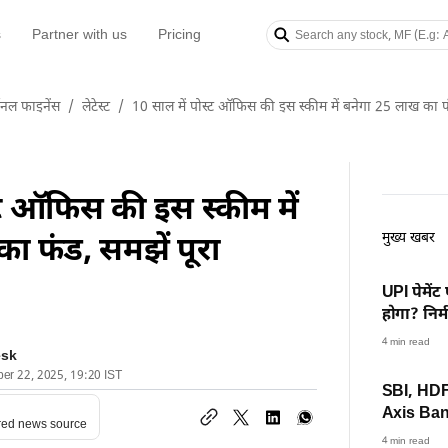
s
Partner with us
Pricing
सनल फाइनेंस
/
लेटेस्ट
/
10 साल में पोस्ट ऑफिस की इस स्कीम में बनेगा 25 लाख का फ
्ट ऑफिस की इस स्कीम में
मुख्य खबर
ा फंड, समझें पूरा
UPI पेमेंट
होगा? निर
क्लियर
4 min read
esk
ber 22, 2025, 19:20 IST
SBI, HDF
Axis Bank
red news source
मिल रहा ज्
4 min read