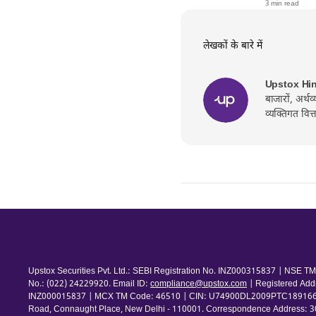
3 min read
लेखकों के बारे में
Upstox Hi
बाजारों, अर्थ
व्यक्तिगत वित
Upstox Securities Pvt. Ltd.: SEBI Registration No. INZ000315837 | NSE
No.: (022) 24229920. Email ID:
compliance@upstox.com
| Registered Add
INZ000015837 | MCX TM Code: 46510 | CIN: U74900DL2009PTC189166 | Com
Road, Connaught Place, New Delhi - 110001. Correspondence Address: 30th