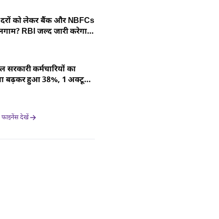
ज दरों को लेकर बैंक और NBFCs
लगाम? RBI जल्द जारी करेगा
र्देश
ाल सरकारी कर्मचारियों का
्ता बढ़कर हुआ 38%, 1 अक्टूबर
गू
ाइनेंस देखें