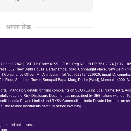
अगला लेख
 TM Code: 13942 | BSE TM Code: 6155 | CDSL Reg No.: IN-DP-761-2024 | CIN: U65
ress: 809, New Delhi House, Barakhamba Road, Connaught Place, New Delhi - 110
pliance Officer: Mr. Amit Lalan. Tel No.: (022) 24229920. Email ID:
complia
 Floor, Sunshine Tower, Senapati Bapat Marg, Dadar (West), Mumbai - 400013. | 
rtal. Mandatory details for filing complaints on SCORES include: Name, PAN, Addr
fully read the
Risk Disclosure Document as prescribed by SEBI
, along with our
Te
urities India Private Limited and RKSV Commodities India Private Limited is an ass
 all the related documents carefully before investing.
 incurred net losses.
0,000