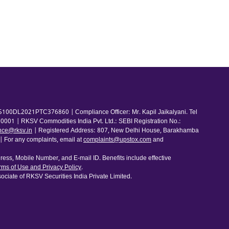
100DL2021PTC376860 | Compliance Officer: Mr. Kapil Jaikalyani. Tel
001 | RKSV Commodities India Pvt. Ltd.: SEBI Registration No.:
nce@rksv.in
| Registered Address: 807, New Delhi House, Barakhamba
For any complaints, email at
complaints@upstox.com
and
ess, Mobile Number, and E-mail ID. Benefits include effective
rms of Use and Privacy Policy
.
ociate of RKSV Securities India Private Limited.