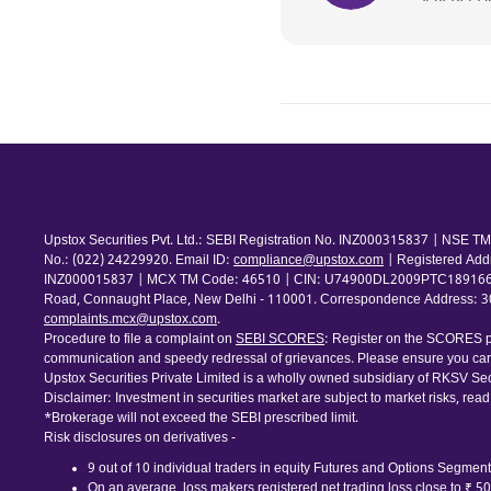
Upstox Securities Pvt. Ltd.: SEBI Registration No. INZ000315837 | NSE
No.: (022) 24229920. Email ID:
compliance@upstox.com
| Registered Add
INZ000015837 | MCX TM Code: 46510 | CIN: U74900DL2009PTC189166 | Com
Road, Connaught Place, New Delhi - 110001. Correspondence Address: 30th
complaints.mcx@upstox.com
.
Procedure to file a complaint on
SEBI SCORES
: Register on the SCORES po
communication and speedy redressal of grievances. Please ensure you care
Upstox Securities Private Limited is a wholly owned subsidiary of RKSV Sec
Disclaimer: Investment in securities market are subject to market risks, read
*Brokerage will not exceed the SEBI prescribed limit.
Risk disclosures on derivatives -
9 out of 10 individual traders in equity Futures and Options Segment,
On an average, loss makers registered net trading loss close to ₹ 5