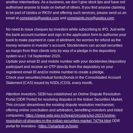
another intermediary. As a business, we don’t give stock tips and have not
authorised anyone to trade on behalf of others. If you find anyone claiming
to be part of Upstox or RKSV and offering such services, please send us an
email at
complaints@upstox.com
and
complaints.mcx@upstox.com
.
No need to issue cheques by investors while subscribing to IPO. Just write
the bank account number and sign in the application form to authorise your
bank to make payment in case of allotment. No worries for refund as the
money remains in investor’s account. Stockbrokers can accept securities
as margin from their clients only by way of a pledge in the depository
system w.e.f. 1st September 2020.
Update your email ID and mobile number with your stockbroker/depository
participant and receive an OTP directly from the depository on your
registered email ID and/or mobile number to create a pledge.
Check your securities/mutual funds/bonds in the Consolidated Account
Statement (CAS) issued by NSDL/CDSL every month.
Attention Investors: SEBI has established an Online Dispute Resolution
Portal (ODR Portal) for resolving disputes in the Indian Securities Market.
This circular streamlines the existing dispute resolution mechanism,
offering online conciliation and arbitration, benefiting investors and listed
companies.
https://www.sebi.gov.in/legal/circulars/jul-2023/online-
resolution-of-disputes-in-the-indian-securities-market_74794.html
ODR
portal for Investors -
https://smartodr.in/login