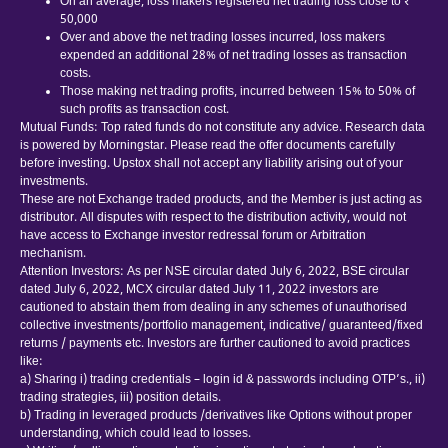
On an average, loss makers registered net trading loss close to ₹
50,000
Over and above the net trading losses incurred, loss makers
expended an additional 28% of net trading losses as transaction
costs.
Those making net trading profits, incurred between 15% to 50% of
such profits as transaction cost.
Mutual Funds: Top rated funds do not constitute any advice. Research data
is powered by Morningstar. Please read the offer documents carefully
before investing. Upstox shall not accept any liability arising out of your
investments.
These are not Exchange traded products, and the Member is just acting as
distributor. All disputes with respect to the distribution activity, would not
have access to Exchange investor redressal forum or Arbitration
mechanism.
Attention Investors: As per NSE circular dated July 6, 2022, BSE circular
dated July 6, 2022, MCX circular dated July 11, 2022 investors are
cautioned to abstain them from dealing in any schemes of unauthorised
collective investments/portfolio management, indicative/ guaranteed/fixed
returns / payments etc. Investors are further cautioned to avoid practices
like:
a) Sharing i) trading credentials – login id & passwords including OTP’s., ii)
trading strategies, iii) position details.
b) Trading in leveraged products /derivatives like Options without proper
understanding, which could lead to losses.