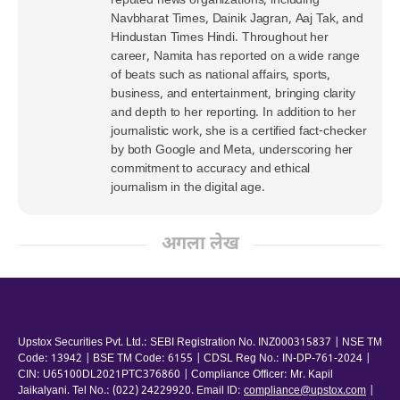
reputed news organizations, including
Navbharat Times, Dainik Jagran, Aaj Tak, and
Hindustan Times Hindi. Throughout her
career, Namita has reported on a wide range
of beats such as national affairs, sports,
business, and entertainment, bringing clarity
and depth to her reporting. In addition to her
journalistic work, she is a certified fact-checker
by both Google and Meta, underscoring her
commitment to accuracy and ethical
journalism in the digital age.
अगला लेख
Upstox Securities Pvt. Ltd.: SEBI Registration No. INZ000315837 | NSE TM
Code: 13942 | BSE TM Code: 6155 | CDSL Reg No.: IN-DP-761-2024 |
CIN: U65100DL2021PTC376860 | Compliance Officer: Mr. Kapil
Jaikalyani. Tel No.: (022) 24229920. Email ID:
compliance@upstox.com
|