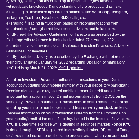
c) Writing/ selling options or trading in option strategies based on tips,
without basic knowledge & understanding of the product and its risks.
d) Dealing in unsolicited tips through platforms like Whatsapp, Telegram,
Instagram, YouTube, Facebook, SMS, calls, etc.
e) Trading / Trading in “Options” based on recommendations from
unauthorised / unregistered investment advisors and influencers.
Kindly, read the Advisory Guidelines For Investors as prescribed by the
Exchange with reference to their circular dated 27th August, 2021
regarding investor awareness and safeguarding client’s assets:
Advisory
Guidelines For Investors
Kindly, read the advisory as prescribed by the Exchange with reference to
their circular dated January 14, 2022 regarding Updation of mandatory
KYC fields by March 31, 2022:
KYC Updation
Attention Investors: Prevent unauthorised transactions in your Demat
account by updating your mobile number with your depository participant.
Receive alerts on your registered mobile number for debit and other
important transactions in your Demat account directly from CDSL on the
same day. Prevent unauthorised transactions in your Trading account by
updating your mobile numbers/email addresses with your stock brokers.
Receive information on your transactions directly from the Exchange on
your mobile/email at the end of the day. Issued in the interest of investors.
KYC is a one-time exercise while dealing in securities markets - once KYC
is done through a SEBI-registered intermediary (broker, DP, Mutual Fund,
etc.), you need not undergo the same process again when you approach