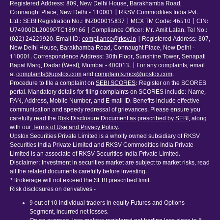
Registered Address: 809, New Delhi House, Barakhamba Road,
Connaught Place, New Delhi - 110001 | RKSV Commodities India Pvt.
Ltd.: SEBI Registration No.: INZ000015837 | MCX TM Code: 46510 | CIN:
U74900DL2009PTC189166 | Compliance Officer: Mr. Amit Lalan. Tel No.:
(022) 24229920. Email ID:
compliance@rksv.in
| Registered Address: 807,
New Delhi House, Barakhamba Road, Connaught Place, New Delhi -
110001. Correspondence Address: 30th Floor, Sunshine Tower, Senapati
Bapat Marg, Dadar (West), Mumbai - 400013. | For any complaints, email
at
complaints@upstox.com
and
complaints.mcx@upstox.com
.
Procedure to file a complaint on
SEBI SCORES
: Register on the SCORES
portal. Mandatory details for filing complaints on SCORES include: Name,
PAN, Address, Mobile Number, and E-mail ID. Benefits include effective
communication and speedy redressal of grievances. Please ensure you
carefully read the
Risk Disclosure Document as prescribed by SEBI
, along
with our
Terms of Use and Privacy Policy
.
Upstox Securities Private Limited is a wholly owned subsidiary of RKSV
Securities India Private Limited and RKSV Commodities India Private
Limited is an associate of RKSV Securities India Private Limited.
Disclaimer: Investment in securities market are subject to market risks, read
all the related documents carefully before investing.
*Brokerage will not exceed the SEBI prescribed limit.
Risk disclosures on derivatives -
9 out of 10 individual traders in equity Futures and Options
Segment, incurred net losses.