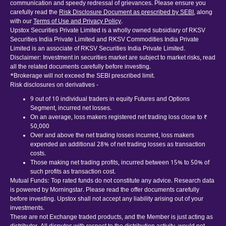
communication and speedy redressal of grievances. Please ensure you
carefully read the
Risk Disclosure Document as prescribed by SEBI
, along
with our
Terms of Use and Privacy Policy
.
Upstox Securities Private Limited is a wholly owned subsidiary of RKSV
Securities India Private Limited and RKSV Commodities India Private
Limited is an associate of RKSV Securities India Private Limited.
Disclaimer: Investment in securities market are subject to market risks, read
all the related documents carefully before investing.
*Brokerage will not exceed the SEBI prescribed limit.
Risk disclosures on derivatives -
9 out of 10 individual traders in equity Futures and Options
Segment, incurred net losses.
On an average, loss makers registered net trading loss close to ₹
50,000
Over and above the net trading losses incurred, loss makers
expended an additional 28% of net trading losses as transaction
costs.
Those making net trading profits, incurred between 15% to 50% of
such profits as transaction cost.
Mutual Funds: Top rated funds do not constitute any advice. Research data
is powered by Morningstar. Please read the offer documents carefully
before investing. Upstox shall not accept any liability arising out of your
investments.
These are not Exchange traded products, and the Member is just acting as