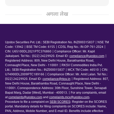
अगला लेख
Upstox Securities Pvt. Ltd.: SEBI Registration No. INZ000315837 | NSE TM
Code: 13942 | BSE TM Code: 6155 | CDSL Reg No.: IN-DP-761-2024 |
CIN: U65100DL2021PTC376860 | Compliance Officer: Mr. Kapil
Jaikalyani. Tel No.: (022) 24229920. Email ID:
compliance@upstox.com
|
Registered Address: 809, New Delhi House, Barakhamba Road,
Connaught Place, New Delhi - 110001 | RKSV Commodities India Pvt.
Ltd.: SEBI Registration No.: INZ000015837 | MCX TM Code: 46510 | CIN:
U74900DL2009PTC189166 | Compliance Officer: Mr. Amit Lalan. Tel No.:
(022) 24229920. Email ID:
compliance@rksv.in
| Registered Address: 807,
New Delhi House, Barakhamba Road, Connaught Place, New Delhi -
110001. Correspondence Address: 30th Floor, Sunshine Tower, Senapati
Bapat Marg, Dadar (West), Mumbai - 400013. | For any complaints, email
at
complaints@upstox.com
and
complaints.mcx@upstox.com
.
Procedure to file a complaint on
SEBI SCORES
: Register on the SCORES
portal. Mandatory details for filing complaints on SCORES include: Name,
PAN, Address, Mobile Number, and E-mail ID. Benefits include effective