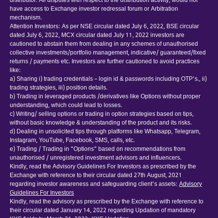
distributor. All disputes with respect to the distribution activity, would not
have access to Exchange investor redressal forum or Arbitration
mechanism.
Attention Investors: As per NSE circular dated July 6, 2022, BSE circular
dated July 6, 2022, MCX circular dated July 11, 2022 investors are
cautioned to abstain them from dealing in any schemes of unauthorised
collective investments/portfolio management, indicative/ guaranteed/fixed
returns / payments etc. Investors are further cautioned to avoid practices
like:
a) Sharing i) trading credentials – login id & passwords including OTP’s., ii)
trading strategies, iii) position details.
b) Trading in leveraged products /derivatives like Options without proper
understanding, which could lead to losses.
c) Writing/ selling options or trading in option strategies based on tips,
without basic knowledge & understanding of the product and its risks.
d) Dealing in unsolicited tips through platforms like Whatsapp, Telegram,
Instagram, YouTube, Facebook, SMS, calls, etc.
e) Trading / Trading in “Options” based on recommendations from
unauthorised / unregistered investment advisors and influencers.
Kindly, read the Advisory Guidelines For Investors as prescribed by the
Exchange with reference to their circular dated 27th August, 2021
regarding investor awareness and safeguarding client’s assets:
Advisory
Guidelines For Investors
Kindly, read the advisory as prescribed by the Exchange with reference to
their circular dated January 14, 2022 regarding Updation of mandatory