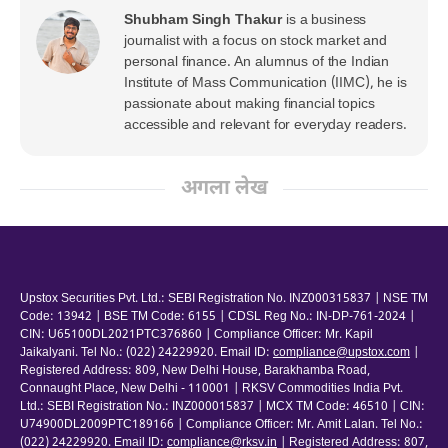
Shubham Singh Thakur
is a business
journalist with a focus on stock market and
personal finance. An alumnus of the Indian
Institute of Mass Communication (IIMC), he is
passionate about making financial topics
accessible and relevant for everyday readers.
अगला लेख
Upstox Securities Pvt. Ltd.: SEBI Registration No. INZ000315837 | NSE TM
Code: 13942 | BSE TM Code: 6155 | CDSL Reg No.: IN-DP-761-2024 |
CIN: U65100DL2021PTC376860 | Compliance Officer: Mr. Kapil
Jaikalyani. Tel No.: (022) 24229920. Email ID:
compliance@upstox.com
|
Registered Address: 809, New Delhi House, Barakhamba Road,
Connaught Place, New Delhi - 110001 | RKSV Commodities India Pvt.
Ltd.: SEBI Registration No.: INZ000015837 | MCX TM Code: 46510 | CIN:
U74900DL2009PTC189166 | Compliance Officer: Mr. Amit Lalan. Tel No.:
(022) 24229920. Email ID:
compliance@rksv.in
| Registered Address: 807,