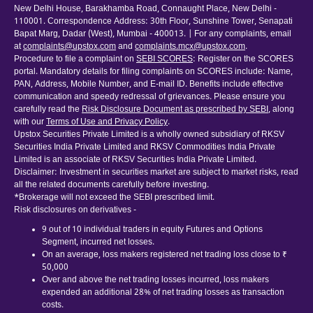
New Delhi House, Barakhamba Road, Connaught Place, New Delhi -
110001. Correspondence Address: 30th Floor, Sunshine Tower, Senapati
Bapat Marg, Dadar (West), Mumbai - 400013. | For any complaints, email
at
complaints@upstox.com
and
complaints.mcx@upstox.com
.
Procedure to file a complaint on
SEBI SCORES
: Register on the SCORES
portal. Mandatory details for filing complaints on SCORES include: Name,
PAN, Address, Mobile Number, and E-mail ID. Benefits include effective
communication and speedy redressal of grievances. Please ensure you
carefully read the
Risk Disclosure Document as prescribed by SEBI
, along
with our
Terms of Use and Privacy Policy
.
Upstox Securities Private Limited is a wholly owned subsidiary of RKSV
Securities India Private Limited and RKSV Commodities India Private
Limited is an associate of RKSV Securities India Private Limited.
Disclaimer: Investment in securities market are subject to market risks, read
all the related documents carefully before investing.
*Brokerage will not exceed the SEBI prescribed limit.
Risk disclosures on derivatives -
9 out of 10 individual traders in equity Futures and Options
Segment, incurred net losses.
On an average, loss makers registered net trading loss close to ₹
50,000
Over and above the net trading losses incurred, loss makers
expended an additional 28% of net trading losses as transaction
costs.