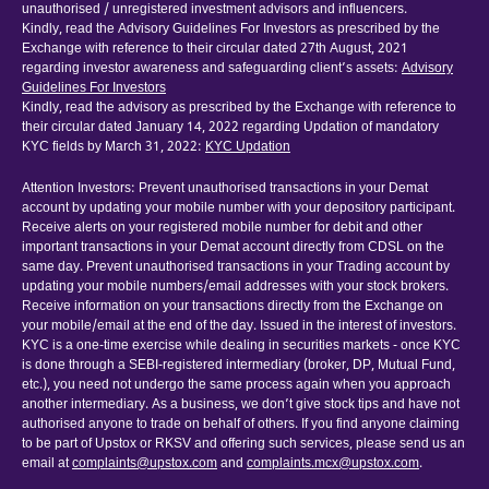
unauthorised / unregistered investment advisors and influencers.
Kindly, read the Advisory Guidelines For Investors as prescribed by the
Exchange with reference to their circular dated 27th August, 2021
regarding investor awareness and safeguarding client’s assets:
Advisory
Guidelines For Investors
Kindly, read the advisory as prescribed by the Exchange with reference to
their circular dated January 14, 2022 regarding Updation of mandatory
KYC fields by March 31, 2022:
KYC Updation
Attention Investors: Prevent unauthorised transactions in your Demat
account by updating your mobile number with your depository participant.
Receive alerts on your registered mobile number for debit and other
important transactions in your Demat account directly from CDSL on the
same day. Prevent unauthorised transactions in your Trading account by
updating your mobile numbers/email addresses with your stock brokers.
Receive information on your transactions directly from the Exchange on
your mobile/email at the end of the day. Issued in the interest of investors.
KYC is a one-time exercise while dealing in securities markets - once KYC
is done through a SEBI-registered intermediary (broker, DP, Mutual Fund,
etc.), you need not undergo the same process again when you approach
another intermediary. As a business, we don’t give stock tips and have not
authorised anyone to trade on behalf of others. If you find anyone claiming
to be part of Upstox or RKSV and offering such services, please send us an
email at
complaints@upstox.com
and
complaints.mcx@upstox.com
.