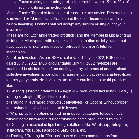
Those making net trading profits, incurred between 15% to 50% of
such profits as transaction cost.
Mutual Funds: Top rated funds do not constitute any advice. Research data
is powered by Morningstar. Please read the offer documents carefully
before investing. Upstox shall not accept any liability arising out of your
investments.
These are not Exchange traded products, and the Member is just acting as
distributor. All disputes with respect to the distribution activity, would not
have access to Exchange investor redressal forum or Arbitration
mechanism.
Attention Investors: As per NSE circular dated July 6, 2022, BSE circular
dated July 6, 2022, MCX circular dated July 11, 2022 investors are
cautioned to abstain them from dealing in any schemes of unauthorised
collective investments/portfolio management, indicative/ guaranteed/fixed
returns / payments etc. Investors are further cautioned to avoid practices
like:
a) Sharing i) trading credentials – login id & passwords including OTP’s., ii)
trading strategies, iii) position details.
b) Trading in leveraged products /derivatives like Options without proper
understanding, which could lead to losses.
c) Writing/ selling options or trading in option strategies based on tips,
without basic knowledge & understanding of the product and its risks.
d) Dealing in unsolicited tips through platforms like Whatsapp, Telegram,
Instagram, YouTube, Facebook, SMS, calls, etc.
e) Trading / Trading in “Options” based on recommendations from