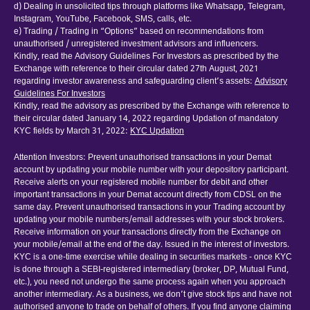
d) Dealing in unsolicited tips through platforms like Whatsapp, Telegram,
Instagram, YouTube, Facebook, SMS, calls, etc.
e) Trading / Trading in “Options” based on recommendations from
unauthorised / unregistered investment advisors and influencers.
Kindly, read the Advisory Guidelines For Investors as prescribed by the
Exchange with reference to their circular dated 27th August, 2021
regarding investor awareness and safeguarding client’s assets:
Advisory
Guidelines For Investors
Kindly, read the advisory as prescribed by the Exchange with reference to
their circular dated January 14, 2022 regarding Updation of mandatory
KYC fields by March 31, 2022:
KYC Updation
Attention Investors: Prevent unauthorised transactions in your Demat
account by updating your mobile number with your depository participant.
Receive alerts on your registered mobile number for debit and other
important transactions in your Demat account directly from CDSL on the
same day. Prevent unauthorised transactions in your Trading account by
updating your mobile numbers/email addresses with your stock brokers.
Receive information on your transactions directly from the Exchange on
your mobile/email at the end of the day. Issued in the interest of investors.
KYC is a one-time exercise while dealing in securities markets - once KYC
is done through a SEBI-registered intermediary (broker, DP, Mutual Fund,
etc.), you need not undergo the same process again when you approach
another intermediary. As a business, we don’t give stock tips and have not
authorised anyone to trade on behalf of others. If you find anyone claiming