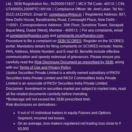
Ltd.: SEBI Registration No.: INZ000015837 | MCX TM Code: 46510 | CIN:
U74900DL2009PTC189166 | Compliance Officer: Mr. Amit Lalan. Tel No.:
(022) 24229920. Email ID:
compliance@rksv.in
| Registered Address: 807,
New Delhi House, Barakhamba Road, Connaught Place, New Delhi -
110001. Correspondence Address: 30th Floor, Sunshine Tower, Senapati
Bapat Marg, Dadar (West), Mumbai - 400013. | For any complaints, email
at
complaints@upstox.com
and
complaints.mcx@upstox.com
.
Procedure to file a complaint on
SEBI SCORES
: Register on the SCORES
portal. Mandatory details for filing complaints on SCORES include: Name,
PAN, Address, Mobile Number, and E-mail ID. Benefits include effective
communication and speedy redressal of grievances. Please ensure you
carefully read the
Risk Disclosure Document as prescribed by SEBI
, along
with our
Terms of Use and Privacy Policy
.
Upstox Securities Private Limited is a wholly owned subsidiary of RKSV
Securities India Private Limited and RKSV Commodities India Private
Limited is an associate of RKSV Securities India Private Limited.
Disclaimer: Investment in securities market are subject to market risks, read
all the related documents carefully before investing.
*Brokerage will not exceed the SEBI prescribed limit.
Risk disclosures on derivatives -
9 out of 10 individual traders in equity Futures and Options
Segment, incurred net losses.
On an average, loss makers registered net trading loss close to ₹
50,000