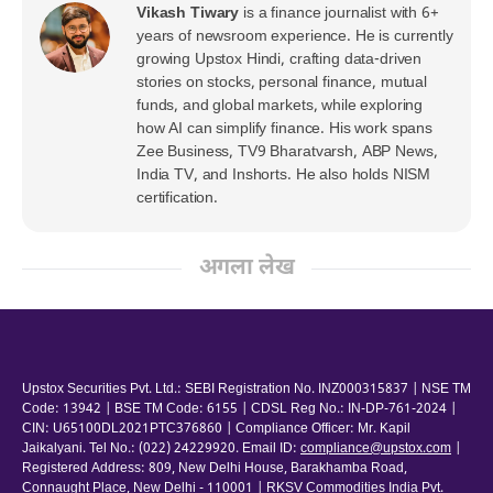
Vikash Tiwary
is a finance journalist with 6+
years of newsroom experience. He is currently
growing Upstox Hindi, crafting data-driven
stories on stocks, personal finance, mutual
funds, and global markets, while exploring
how AI can simplify finance. His work spans
Zee Business, TV9 Bharatvarsh, ABP News,
India TV, and Inshorts. He also holds NISM
certification.
अगला लेख
Upstox Securities Pvt. Ltd.: SEBI Registration No. INZ000315837 | NSE TM
Code: 13942 | BSE TM Code: 6155 | CDSL Reg No.: IN-DP-761-2024 |
CIN: U65100DL2021PTC376860 | Compliance Officer: Mr. Kapil
Jaikalyani. Tel No.: (022) 24229920. Email ID:
compliance@upstox.com
|
Registered Address: 809, New Delhi House, Barakhamba Road,
Connaught Place, New Delhi - 110001 | RKSV Commodities India Pvt.