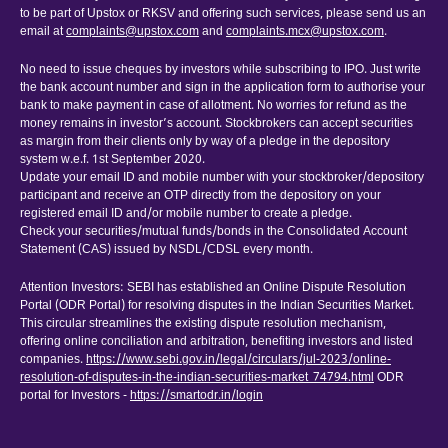
to be part of Upstox or RKSV and offering such services, please send us an
email at
complaints@upstox.com
and
complaints.mcx@upstox.com
.
No need to issue cheques by investors while subscribing to IPO. Just write
the bank account number and sign in the application form to authorise your
bank to make payment in case of allotment. No worries for refund as the
money remains in investor’s account. Stockbrokers can accept securities
as margin from their clients only by way of a pledge in the depository
system w.e.f. 1st September 2020.
Update your email ID and mobile number with your stockbroker/depository
participant and receive an OTP directly from the depository on your
registered email ID and/or mobile number to create a pledge.
Check your securities/mutual funds/bonds in the Consolidated Account
Statement (CAS) issued by NSDL/CDSL every month.
Attention Investors: SEBI has established an Online Dispute Resolution
Portal (ODR Portal) for resolving disputes in the Indian Securities Market.
This circular streamlines the existing dispute resolution mechanism,
offering online conciliation and arbitration, benefiting investors and listed
companies.
https://www.sebi.gov.in/legal/circulars/jul-2023/online-
resolution-of-disputes-in-the-indian-securities-market_74794.html
ODR
portal for Investors -
https://smartodr.in/login