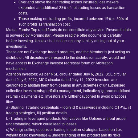
Over and above the net trading losses incurred, loss makers
expended an additional 28% of net trading losses as transaction
costs.
Those making net trading profits, incurred between 15% to 50% of
such profits as transaction cost.
Mutual Funds: Top rated funds do not constitute any advice. Research data
is powered by Morningstar. Please read the offer documents carefully
before investing. Upstox shall not accept any liability arising out of your
investments.
These are not Exchange traded products, and the Member is just acting as
distributor. All disputes with respect to the distribution activity, would not
have access to Exchange investor redressal forum or Arbitration
mechanism.
Attention Investors: As per NSE circular dated July 6, 2022, BSE circular
dated July 6, 2022, MCX circular dated July 11, 2022 investors are
cautioned to abstain them from dealing in any schemes of unauthorised
collective investments/portfolio management, indicative/ guaranteed/fixed
returns / payments etc. Investors are further cautioned to avoid practices
like:
a) Sharing i) trading credentials – login id & passwords including OTP’s., ii)
trading strategies, iii) position details.
b) Trading in leveraged products /derivatives like Options without proper
understanding, which could lead to losses.
c) Writing/ selling options or trading in option strategies based on tips,
without basic knowledge & understanding of the product and its risks.