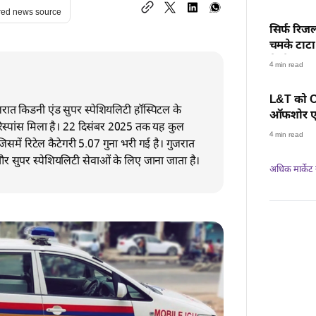
red news source
सिर्फ रिजल
चमके टाटा 
के शेयर, स
4 min read
L&T को ON
ात किडनी एंड सुपर स्पेशियलिटी हॉस्पिटल के
ऑफशोर एनर
िस्पांस मिला है। 22 दिसंबर 2025 तक यह कुल
रफ्तार, हर
4 min read
िसमें रिटेल कैटेगरी 5.07 गुना भरी गई है। गुजरात
 सुपर स्पेशियलिटी सेवाओं के लिए जाना जाता है।
अधिक मार्केट न्