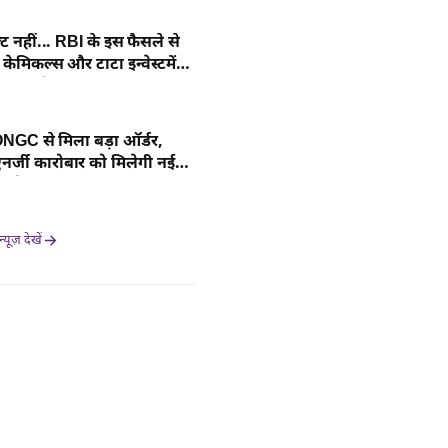
्ट नहीं... RBI के इस फैसले से
केमिकल्स और टाटा इन्वेस्टमेंट
मझें डीटेल
GC से मिला बड़ा ऑर्डर,
्जी कारोबार को मिलेगी नई
 डीटेल यहां
यूज़ देखें