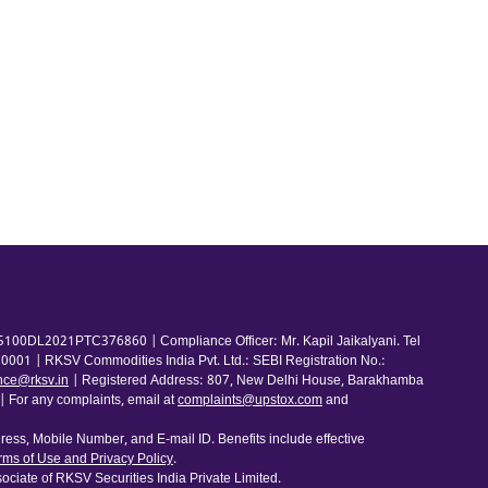
100DL2021PTC376860 | Compliance Officer: Mr. Kapil Jaikalyani. Tel
001 | RKSV Commodities India Pvt. Ltd.: SEBI Registration No.:
nce@rksv.in
| Registered Address: 807, New Delhi House, Barakhamba
For any complaints, email at
complaints@upstox.com
and
ess, Mobile Number, and E-mail ID. Benefits include effective
rms of Use and Privacy Policy
.
ociate of RKSV Securities India Private Limited.