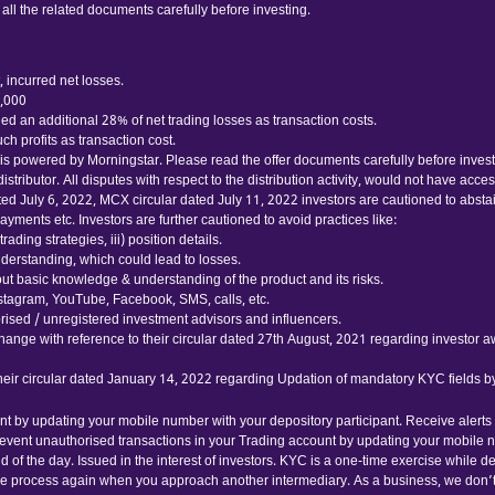
 all the related documents carefully before investing.
 incurred net losses.
0,000
d an additional 28% of net trading losses as transaction costs.
h profits as transaction cost.
 powered by Morningstar. Please read the offer documents carefully before investing
tributor. All disputes with respect to the distribution activity, would not have acc
ated July 6, 2022, MCX circular dated July 11, 2022 investors are cautioned to abst
yments etc. Investors are further cautioned to avoid practices like:
ading strategies, iii) position details.
nderstanding, which could lead to losses.
thout basic knowledge & understanding of the product and its risks.
nstagram, YouTube, Facebook, SMS, calls, etc.
ised / unregistered investment advisors and influencers.
hange with reference to their circular dated 27th August, 2021 regarding investor 
their circular dated January 14, 2022 regarding Updation of mandatory KYC fields 
nt by updating your mobile number with your depository participant. Receive alerts
event unauthorised transactions in your Trading account by updating your mobile 
 of the day. Issued in the interest of investors. KYC is a one-time exercise while 
me process again when you approach another intermediary. As a business, we don’t g