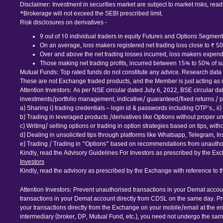
Disclaimer: Investment in securities market are subject to market risks, read
*Brokerage will not exceed the SEBI prescribed limit.
Risk disclosures on derivatives -
9 out of 10 individual traders in equity Futures and Options Segment,
On an average, loss makers registered net trading loss close to ₹ 5
Over and above the net trading losses incurred, loss makers expende
Those making net trading profits, incurred between 15% to 50% of suc
Mutual Funds: Top rated funds do not constitute any advice. Research data is
These are not Exchange traded products, and the Member is just acting as dis
Attention Investors: As per NSE circular dated July 6, 2022, BSE circular d
investments/portfolio management, indicative/ guaranteed/fixed returns / pa
a) Sharing i) trading credentials – login id & passwords including OTP’s., ii) tr
b) Trading in leveraged products /derivatives like Options without proper u
c) Writing/ selling options or trading in option strategies based on tips, wi
d) Dealing in unsolicited tips through platforms like Whatsapp, Telegram, I
e) Trading / Trading in “Options” based on recommendations from unauthor
Kindly, read the Advisory Guidelines For Investors as prescribed by the Exc
Investors
Kindly, read the advisory as prescribed by the Exchange with reference to 
Attention Investors: Prevent unauthorised transactions in your Demat accou
transactions in your Demat account directly from CDSL on the same day. Pr
your transactions directly from the Exchange on your mobile/email at the end
intermediary (broker, DP, Mutual Fund, etc.), you need not undergo the sa