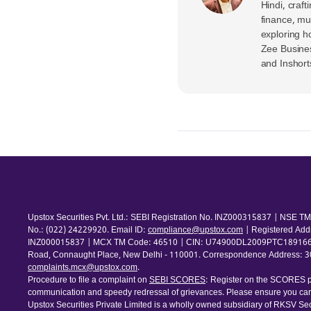
Hindi, craft
finance, mu
exploring h
Zee Busine
and Inshort
Upstox Securities Pvt. Ltd.: SEBI Registration No. INZ000315837 | NSE
No.: (022) 24229920. Email ID:
compliance@upstox.com
| Registered Add
INZ000015837 | MCX TM Code: 46510 | CIN: U74900DL2009PTC189166 | Com
Road, Connaught Place, New Delhi - 110001. Correspondence Address: 30th
complaints.mcx@upstox.com
.
Procedure to file a complaint on
SEBI SCORES
: Register on the SCORES po
communication and speedy redressal of grievances. Please ensure you care
Upstox Securities Private Limited is a wholly owned subsidiary of RKSV Sec