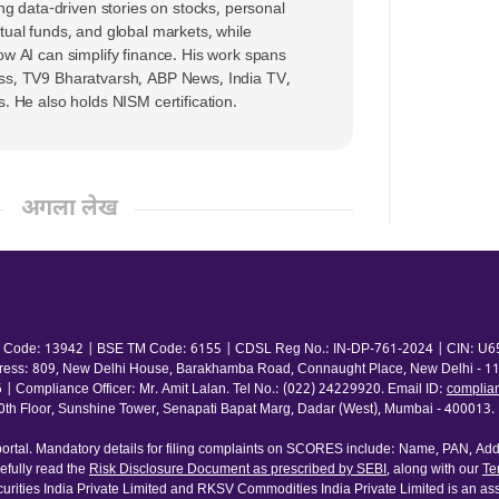
ing data-driven stories on stocks, personal
tual funds, and global markets, while
ow AI can simplify finance. His work spans
ss, TV9 Bharatvarsh, ABP News, India TV,
s. He also holds NISM certification.
अगला लेख
 TM Code: 13942 | BSE TM Code: 6155 | CDSL Reg No.: IN-DP-761-2024 | CIN: U65
ress: 809, New Delhi House, Barakhamba Road, Connaught Place, New Delhi - 110
pliance Officer: Mr. Amit Lalan. Tel No.: (022) 24229920. Email ID:
complia
 Floor, Sunshine Tower, Senapati Bapat Marg, Dadar (West), Mumbai - 400013. | 
rtal. Mandatory details for filing complaints on SCORES include: Name, PAN, Addr
fully read the
Risk Disclosure Document as prescribed by SEBI
, along with our
Te
urities India Private Limited and RKSV Commodities India Private Limited is an ass