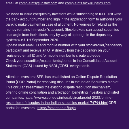
email at
complaints@upstox.com
and
complaints.mcx@upstox.com
.
No need to issue cheques by investors while subscribing to IPO. Just write
the bank account number and sign in the application form to authorise your
bank to make payment in case of allotment. No worries for refund as the
money remains in investor’s account. Stockbrokers can accept securities
as margin from their clients only by way of a pledge in the depository
system w.e.f. 1st September 2020.
Update your email ID and mobile number with your stockbroker/depository
participant and receive an OTP directly from the depository on your
registered email ID and/or mobile number to create a pledge.
Check your securities/mutual funds/bonds in the Consolidated Account
Statement (CAS) issued by NSDL/CDSL every month.
Attention Investors: SEBI has established an Online Dispute Resolution
Portal (ODR Portal) for resolving disputes in the Indian Securities Market.
This circular streamlines the existing dispute resolution mechanism,
offering online conciliation and arbitration, benefiting investors and listed
companies.
https://www.sebi.gov.in/legal/circulars/jul-2023/online-
resolution-of-disputes-in-the-indian-securities-market_74794.html
ODR
portal for Investors -
https://smartodr.in/login