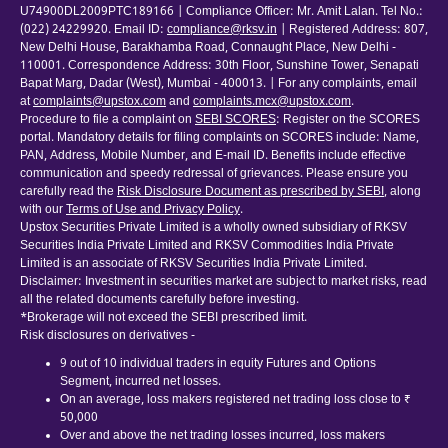
U74900DL2009PTC189166 | Compliance Officer: Mr. Amit Lalan. Tel No.:
(022) 24229920. Email ID:
compliance@rksv.in
| Registered Address: 807,
New Delhi House, Barakhamba Road, Connaught Place, New Delhi -
110001. Correspondence Address: 30th Floor, Sunshine Tower, Senapati
Bapat Marg, Dadar (West), Mumbai - 400013. | For any complaints, email
at
complaints@upstox.com
and
complaints.mcx@upstox.com
.
Procedure to file a complaint on
SEBI SCORES
: Register on the SCORES
portal. Mandatory details for filing complaints on SCORES include: Name,
PAN, Address, Mobile Number, and E-mail ID. Benefits include effective
communication and speedy redressal of grievances. Please ensure you
carefully read the
Risk Disclosure Document as prescribed by SEBI
, along
with our
Terms of Use and Privacy Policy
.
Upstox Securities Private Limited is a wholly owned subsidiary of RKSV
Securities India Private Limited and RKSV Commodities India Private
Limited is an associate of RKSV Securities India Private Limited.
Disclaimer: Investment in securities market are subject to market risks, read
all the related documents carefully before investing.
*Brokerage will not exceed the SEBI prescribed limit.
Risk disclosures on derivatives -
9 out of 10 individual traders in equity Futures and Options
Segment, incurred net losses.
On an average, loss makers registered net trading loss close to ₹
50,000
Over and above the net trading losses incurred, loss makers