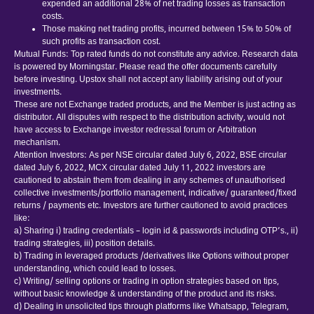
expended an additional 28% of net trading losses as transaction
costs.
Those making net trading profits, incurred between 15% to 50% of
such profits as transaction cost.
Mutual Funds: Top rated funds do not constitute any advice. Research data
is powered by Morningstar. Please read the offer documents carefully
before investing. Upstox shall not accept any liability arising out of your
investments.
These are not Exchange traded products, and the Member is just acting as
distributor. All disputes with respect to the distribution activity, would not
have access to Exchange investor redressal forum or Arbitration
mechanism.
Attention Investors: As per NSE circular dated July 6, 2022, BSE circular
dated July 6, 2022, MCX circular dated July 11, 2022 investors are
cautioned to abstain them from dealing in any schemes of unauthorised
collective investments/portfolio management, indicative/ guaranteed/fixed
returns / payments etc. Investors are further cautioned to avoid practices
like:
a) Sharing i) trading credentials – login id & passwords including OTP’s., ii)
trading strategies, iii) position details.
b) Trading in leveraged products /derivatives like Options without proper
understanding, which could lead to losses.
c) Writing/ selling options or trading in option strategies based on tips,
without basic knowledge & understanding of the product and its risks.
d) Dealing in unsolicited tips through platforms like Whatsapp, Telegram,