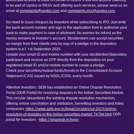
authorised anyone to trade on behalf of others. If you find anyone claiming
to be part of Upstox or RKSV and offering such services, please send us an
email at
complaints@upstox.com
and
complaints.mcx@upstox.com
.
No need to issue cheques by investors while subscribing to IPO. Just write
the bank account number and sign in the application form to authorise your
bank to make payment in case of allotment. No worries for refund as the
money remains in investor’s account. Stockbrokers can accept securities
as margin from their clients only by way of a pledge in the depository
system w.e.f. 1st September 2020.
Update your email ID and mobile number with your stockbroker/depository
participant and receive an OTP directly from the depository on your
registered email ID and/or mobile number to create a pledge.
Check your securities/mutual funds/bonds in the Consolidated Account
Statement (CAS) issued by NSDL/CDSL every month.
Attention Investors: SEBI has established an Online Dispute Resolution
Portal (ODR Portal) for resolving disputes in the Indian Securities Market.
This circular streamlines the existing dispute resolution mechanism,
offering online conciliation and arbitration, benefiting investors and listed
companies.
https://www.sebi.gov.in/legal/circulars/jul-2023/online-
resolution-of-disputes-in-the-indian-securities-market_74794.html
ODR
portal for Investors -
https://smartodr.in/login