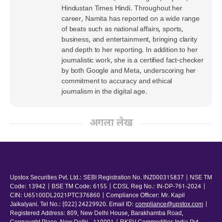
Hindustan Times Hindi. Throughout her
career, Namita has reported on a wide range
of beats such as national affairs, sports,
business, and entertainment, bringing clarity
and depth to her reporting. In addition to her
journalistic work, she is a certified fact-checker
by both Google and Meta, underscoring her
commitment to accuracy and ethical
journalism in the digital age.
अगला लेख
Upstox Securities Pvt. Ltd.: SEBI Registration No. INZ000315837 | NSE TM
Code: 13942 | BSE TM Code: 6155 | CDSL Reg No.: IN-DP-761-2024 |
CIN: U65100DL2021PTC376860 | Compliance Officer: Mr. Kapil
Jaikalyani. Tel No.: (022) 24229920. Email ID:
compliance@upstox.com
|
Registered Address: 809, New Delhi House, Barakhamba Road,