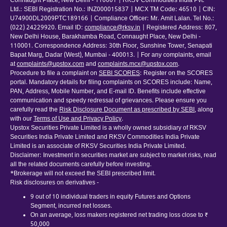
Connaught Place, New Delhi - 110001 | RKSV Commodities India Pvt.
Ltd.: SEBI Registration No.: INZ000015837 | MCX TM Code: 46510 | CIN:
U74900DL2009PTC189166 | Compliance Officer: Mr. Amit Lalan. Tel No.:
(022) 24229920. Email ID:
compliance@rksv.in
| Registered Address: 807,
New Delhi House, Barakhamba Road, Connaught Place, New Delhi -
110001. Correspondence Address: 30th Floor, Sunshine Tower, Senapati
Bapat Marg, Dadar (West), Mumbai - 400013. | For any complaints, email
at
complaints@upstox.com
and
complaints.mcx@upstox.com
.
Procedure to file a complaint on
SEBI SCORES
: Register on the SCORES
portal. Mandatory details for filing complaints on SCORES include: Name,
PAN, Address, Mobile Number, and E-mail ID. Benefits include effective
communication and speedy redressal of grievances. Please ensure you
carefully read the
Risk Disclosure Document as prescribed by SEBI
, along
with our
Terms of Use and Privacy Policy
.
Upstox Securities Private Limited is a wholly owned subsidiary of RKSV
Securities India Private Limited and RKSV Commodities India Private
Limited is an associate of RKSV Securities India Private Limited.
Disclaimer: Investment in securities market are subject to market risks, read
all the related documents carefully before investing.
*Brokerage will not exceed the SEBI prescribed limit.
Risk disclosures on derivatives -
9 out of 10 individual traders in equity Futures and Options
Segment, incurred net losses.
On an average, loss makers registered net trading loss close to ₹
50,000