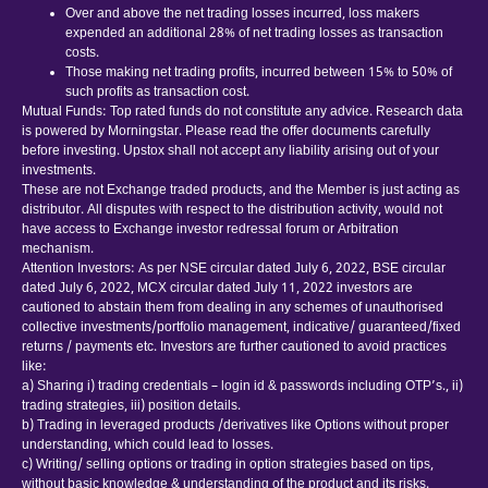
Over and above the net trading losses incurred, loss makers
expended an additional 28% of net trading losses as transaction
costs.
Those making net trading profits, incurred between 15% to 50% of
such profits as transaction cost.
Mutual Funds: Top rated funds do not constitute any advice. Research data
is powered by Morningstar. Please read the offer documents carefully
before investing. Upstox shall not accept any liability arising out of your
investments.
These are not Exchange traded products, and the Member is just acting as
distributor. All disputes with respect to the distribution activity, would not
have access to Exchange investor redressal forum or Arbitration
mechanism.
Attention Investors: As per NSE circular dated July 6, 2022, BSE circular
dated July 6, 2022, MCX circular dated July 11, 2022 investors are
cautioned to abstain them from dealing in any schemes of unauthorised
collective investments/portfolio management, indicative/ guaranteed/fixed
returns / payments etc. Investors are further cautioned to avoid practices
like:
a) Sharing i) trading credentials – login id & passwords including OTP’s., ii)
trading strategies, iii) position details.
b) Trading in leveraged products /derivatives like Options without proper
understanding, which could lead to losses.
c) Writing/ selling options or trading in option strategies based on tips,
without basic knowledge & understanding of the product and its risks.