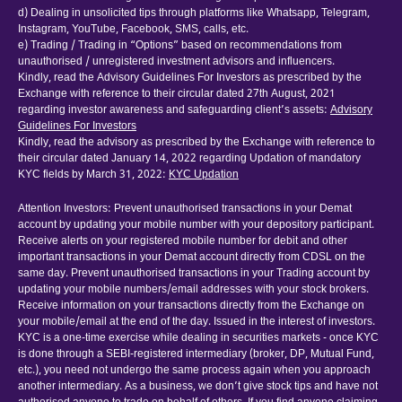
d) Dealing in unsolicited tips through platforms like Whatsapp, Telegram,
Instagram, YouTube, Facebook, SMS, calls, etc.
e) Trading / Trading in “Options” based on recommendations from
unauthorised / unregistered investment advisors and influencers.
Kindly, read the Advisory Guidelines For Investors as prescribed by the
Exchange with reference to their circular dated 27th August, 2021
regarding investor awareness and safeguarding client’s assets:
Advisory
Guidelines For Investors
Kindly, read the advisory as prescribed by the Exchange with reference to
their circular dated January 14, 2022 regarding Updation of mandatory
KYC fields by March 31, 2022:
KYC Updation
Attention Investors: Prevent unauthorised transactions in your Demat
account by updating your mobile number with your depository participant.
Receive alerts on your registered mobile number for debit and other
important transactions in your Demat account directly from CDSL on the
same day. Prevent unauthorised transactions in your Trading account by
updating your mobile numbers/email addresses with your stock brokers.
Receive information on your transactions directly from the Exchange on
your mobile/email at the end of the day. Issued in the interest of investors.
KYC is a one-time exercise while dealing in securities markets - once KYC
is done through a SEBI-registered intermediary (broker, DP, Mutual Fund,
etc.), you need not undergo the same process again when you approach
another intermediary. As a business, we don’t give stock tips and have not