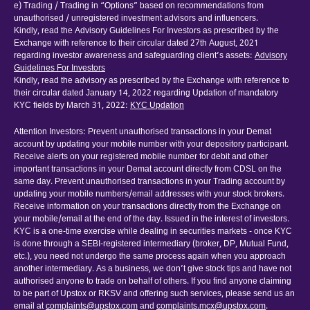
e) Trading / Trading in “Options” based on recommendations from
unauthorised / unregistered investment advisors and influencers.
Kindly, read the Advisory Guidelines For Investors as prescribed by the
Exchange with reference to their circular dated 27th August, 2021
regarding investor awareness and safeguarding client’s assets:
Advisory
Guidelines For Investors
Kindly, read the advisory as prescribed by the Exchange with reference to
their circular dated January 14, 2022 regarding Updation of mandatory
KYC fields by March 31, 2022:
KYC Updation
Attention Investors: Prevent unauthorised transactions in your Demat
account by updating your mobile number with your depository participant.
Receive alerts on your registered mobile number for debit and other
important transactions in your Demat account directly from CDSL on the
same day. Prevent unauthorised transactions in your Trading account by
updating your mobile numbers/email addresses with your stock brokers.
Receive information on your transactions directly from the Exchange on
your mobile/email at the end of the day. Issued in the interest of investors.
KYC is a one-time exercise while dealing in securities markets - once KYC
is done through a SEBI-registered intermediary (broker, DP, Mutual Fund,
etc.), you need not undergo the same process again when you approach
another intermediary. As a business, we don’t give stock tips and have not
authorised anyone to trade on behalf of others. If you find anyone claiming
to be part of Upstox or RKSV and offering such services, please send us an
email at
complaints@upstox.com
and
complaints.mcx@upstox.com
.