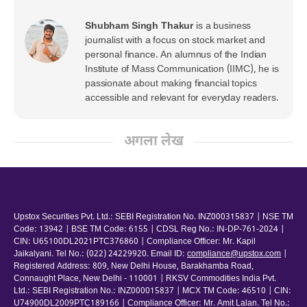
Shubham Singh Thakur
is a business
journalist with a focus on stock market and
personal finance. An alumnus of the Indian
Institute of Mass Communication (IIMC), he is
passionate about making financial topics
accessible and relevant for everyday readers.
अगला लेख
Upstox Securities Pvt. Ltd.: SEBI Registration No. INZ000315837 | NSE TM
Code: 13942 | BSE TM Code: 6155 | CDSL Reg No.: IN-DP-761-2024 |
CIN: U65100DL2021PTC376860 | Compliance Officer: Mr. Kapil
Jaikalyani. Tel No.: (022) 24229920. Email ID:
compliance@upstox.com
|
Registered Address: 809, New Delhi House, Barakhamba Road,
Connaught Place, New Delhi - 110001 | RKSV Commodities India Pvt.
Ltd.: SEBI Registration No.: INZ000015837 | MCX TM Code: 46510 | CIN:
U74900DL2009PTC189166 | Compliance Officer: Mr. Amit Lalan. Tel No.: