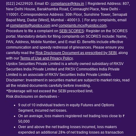
(022) 24229920. Email ID:
compliance@rksv.in
| Registered Address: 807,
New Delhi House, Barakhamba Road, Connaught Place, New Delhi -
110001. Correspondence Address: 30th Floor, Sunshine Tower, Senapati
Bapat Marg, Dadar (West), Mumbai - 400013. | For any complaints, email
at
complaints@upstox.com
and
complaints.mcx@upstox.com
.
Procedure to file a complaint on
SEBI SCORES
: Register on the SCORES
portal. Mandatory details for filing complaints on SCORES include: Name,
PAN, Address, Mobile Number, and E-mail ID. Benefits include effective
communication and speedy redressal of grievances. Please ensure you
carefully read the
Risk Disclosure Document as prescribed by SEBI
, along
with our
Terms of Use and Privacy Policy
.
Upstox Securities Private Limited is a wholly owned subsidiary of RKSV
Securities India Private Limited and RKSV Commodities India Private
Limited is an associate of RKSV Securities India Private Limited.
Disclaimer: Investment in securities market are subject to market risks, read
all the related documents carefully before investing.
*Brokerage will not exceed the SEBI prescribed limit.
Risk disclosures on derivatives -
9 out of 10 individual traders in equity Futures and Options
Segment, incurred net losses.
On an average, loss makers registered net trading loss close to ₹
50,000
Over and above the net trading losses incurred, loss makers
expended an additional 28% of net trading losses as transaction