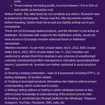
costs.
Those making net trading profits, incurred between 15% to 50% of
such profits as transaction cost.
Mutual Funds: Top rated funds do not constitute any advice. Research data
is powered by Morningstar. Please read the offer documents carefully
before investing. Upstox shall not accept any liability arising out of your
investments.
These are not Exchange traded products, and the Member is just acting as
distributor. All disputes with respect to the distribution activity, would not
have access to Exchange investor redressal forum or Arbitration
mechanism.
Attention Investors: As per NSE circular dated July 6, 2022, BSE circular
dated July 6, 2022, MCX circular dated July 11, 2022 investors are
cautioned to abstain them from dealing in any schemes of unauthorised
collective investments/portfolio management, indicative/ guaranteed/fixed
returns / payments etc. Investors are further cautioned to avoid practices
like:
a) Sharing i) trading credentials – login id & passwords including OTP’s., ii)
trading strategies, iii) position details.
b) Trading in leveraged products /derivatives like Options without proper
understanding, which could lead to losses.
c) Writing/ selling options or trading in option strategies based on tips,
without basic knowledge & understanding of the product and its risks.
d) Dealing in unsolicited tips through platforms like Whatsapp, Telegram,
Instagram, YouTube, Facebook, SMS, calls, etc.