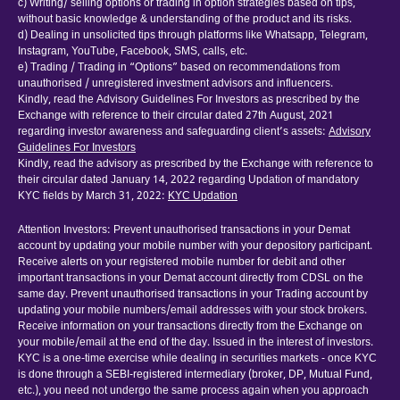
c) Writing/ selling options or trading in option strategies based on tips,
without basic knowledge & understanding of the product and its risks.
d) Dealing in unsolicited tips through platforms like Whatsapp, Telegram,
Instagram, YouTube, Facebook, SMS, calls, etc.
e) Trading / Trading in “Options” based on recommendations from
unauthorised / unregistered investment advisors and influencers.
Kindly, read the Advisory Guidelines For Investors as prescribed by the
Exchange with reference to their circular dated 27th August, 2021
regarding investor awareness and safeguarding client’s assets:
Advisory
Guidelines For Investors
Kindly, read the advisory as prescribed by the Exchange with reference to
their circular dated January 14, 2022 regarding Updation of mandatory
KYC fields by March 31, 2022:
KYC Updation
Attention Investors: Prevent unauthorised transactions in your Demat
account by updating your mobile number with your depository participant.
Receive alerts on your registered mobile number for debit and other
important transactions in your Demat account directly from CDSL on the
same day. Prevent unauthorised transactions in your Trading account by
updating your mobile numbers/email addresses with your stock brokers.
Receive information on your transactions directly from the Exchange on
your mobile/email at the end of the day. Issued in the interest of investors.
KYC is a one-time exercise while dealing in securities markets - once KYC
is done through a SEBI-registered intermediary (broker, DP, Mutual Fund,
etc.), you need not undergo the same process again when you approach