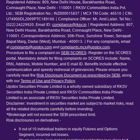
Registered Address: 809, New Delhi House, Barakhamba Road,
Connaught Place, New Delhi - 110001 | RKSV Commodities India Pvt.
Ltd.: SEBI Registration No.: INZ000015837 | MCX TM Code: 46510 | CIN:
U74900DL2009PTC189166 | Compliance Officer: Mr. Amit Lalan. Tel No.:
(022) 24229920. Email ID:
compliance@rksv.in
| Registered Address: 807,
New Delhi House, Barakhamba Road, Connaught Place, New Delhi -
110001. Correspondence Address: 30th Floor, Sunshine Tower, Senapati
Bapat Marg, Dadar (West), Mumbai - 400013. | For any complaints, email
at
complaints@upstox.com
and
complaints.mcx@upstox.com
.
Procedure to file a complaint on
SEBI SCORES
: Register on the SCORES
portal. Mandatory details for filing complaints on SCORES include: Name,
PAN, Address, Mobile Number, and E-mail ID. Benefits include effective
communication and speedy redressal of grievances. Please ensure you
carefully read the
Risk Disclosure Document as prescribed by SEBI
, along
with our
Terms of Use and Privacy Policy
.
Upstox Securities Private Limited is a wholly owned subsidiary of RKSV
Securities India Private Limited and RKSV Commodities India Private
Limited is an associate of RKSV Securities India Private Limited.
Disclaimer: Investment in securities market are subject to market risks, read
all the related documents carefully before investing.
*Brokerage will not exceed the SEBI prescribed limit.
Risk disclosures on derivatives -
9 out of 10 individual traders in equity Futures and Options
Segment, incurred net losses.