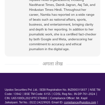
reputed news organizations, including
Navbharat Times, Dainik Jagran, Aaj Tak, and
Hindustan Times Hindi. Throughout her
career, Namita has reported on a wide range
of beats such as national affairs, sports,
business, and entertainment, bringing clarity
and depth to her reporting. In addition to her
journalistic work, she is a certified fact-checker
by both Google and Meta, underscoring her
commitment to accuracy and ethical
journalism in the digital age.
अगला लेख
Upstox Securities Pvt. Ltd.: SEBI Registration No. INZ000315837 | NSE TM
Code: 13942 | BSE TM Code: 6155 | CDSL Reg No.: IN-DP-761-2024 |
CIN: U65100DL2021PTC376860 | Compliance Officer: Mr. Kapil
Jaikalyani. Tel No.: (022) 24229920. Email ID:
compliance@upstox.com
|