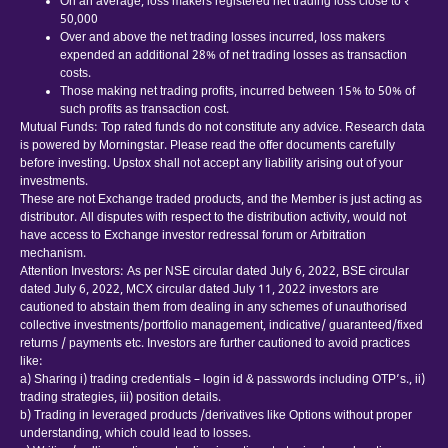
On an average, loss makers registered net trading loss close to ₹
50,000
Over and above the net trading losses incurred, loss makers
expended an additional 28% of net trading losses as transaction
costs.
Those making net trading profits, incurred between 15% to 50% of
such profits as transaction cost.
Mutual Funds: Top rated funds do not constitute any advice. Research data
is powered by Morningstar. Please read the offer documents carefully
before investing. Upstox shall not accept any liability arising out of your
investments.
These are not Exchange traded products, and the Member is just acting as
distributor. All disputes with respect to the distribution activity, would not
have access to Exchange investor redressal forum or Arbitration
mechanism.
Attention Investors: As per NSE circular dated July 6, 2022, BSE circular
dated July 6, 2022, MCX circular dated July 11, 2022 investors are
cautioned to abstain them from dealing in any schemes of unauthorised
collective investments/portfolio management, indicative/ guaranteed/fixed
returns / payments etc. Investors are further cautioned to avoid practices
like:
a) Sharing i) trading credentials – login id & passwords including OTP’s., ii)
trading strategies, iii) position details.
b) Trading in leveraged products /derivatives like Options without proper
understanding, which could lead to losses.