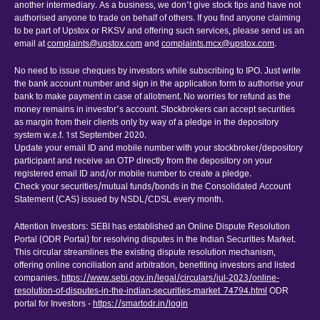
another intermediary. As a business, we don’t give stock tips and have not
authorised anyone to trade on behalf of others. If you find anyone claiming
to be part of Upstox or RKSV and offering such services, please send us an
email at
complaints@upstox.com
and
complaints.mcx@upstox.com
.
No need to issue cheques by investors while subscribing to IPO. Just write
the bank account number and sign in the application form to authorise your
bank to make payment in case of allotment. No worries for refund as the
money remains in investor’s account. Stockbrokers can accept securities
as margin from their clients only by way of a pledge in the depository
system w.e.f. 1st September 2020.
Update your email ID and mobile number with your stockbroker/depository
participant and receive an OTP directly from the depository on your
registered email ID and/or mobile number to create a pledge.
Check your securities/mutual funds/bonds in the Consolidated Account
Statement (CAS) issued by NSDL/CDSL every month.
Attention Investors: SEBI has established an Online Dispute Resolution
Portal (ODR Portal) for resolving disputes in the Indian Securities Market.
This circular streamlines the existing dispute resolution mechanism,
offering online conciliation and arbitration, benefiting investors and listed
companies.
https://www.sebi.gov.in/legal/circulars/jul-2023/online-
resolution-of-disputes-in-the-indian-securities-market_74794.html
ODR
portal for Investors -
https://smartodr.in/login