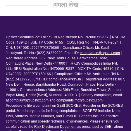
अगला लेख
Upstox Securities Pvt. Ltd.: SEBI Registration No. INZ000315837 | NSE TM
Code: 13942 | BSE TM Code: 6155 | CDSL Reg No.: IN-DP-761-2024 |
CIN: U65100DL2021PTC376860 | Compliance Officer: Mr. Kapil
Jaikalyani. Tel No.: (022) 24229920. Email ID:
compliance@upstox.com
|
Registered Address: 809, New Delhi House, Barakhamba Road,
Connaught Place, New Delhi - 110001 | RKSV Commodities India Pvt.
Ltd.: SEBI Registration No.: INZ000015837 | MCX TM Code: 46510 | CIN:
U74900DL2009PTC189166 | Compliance Officer: Mr. Amit Lalan. Tel No.:
(022) 24229920. Email ID:
compliance@rksv.in
| Registered Address: 807,
New Delhi House, Barakhamba Road, Connaught Place, New Delhi -
110001. Correspondence Address: 30th Floor, Sunshine Tower, Senapati
Bapat Marg, Dadar (West), Mumbai - 400013. | For any complaints, email
at
complaints@upstox.com
and
complaints.mcx@upstox.com
.
Procedure to file a complaint on
SEBI SCORES
: Register on the SCORES
portal. Mandatory details for filing complaints on SCORES include: Name,
PAN, Address, Mobile Number, and E-mail ID. Benefits include effective
communication and speedy redressal of grievances. Please ensure you
carefully read the
Risk Disclosure Document as prescribed by SEBI
, along