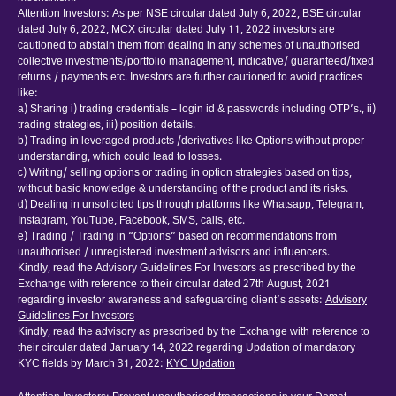
Attention Investors: As per NSE circular dated July 6, 2022, BSE circular
dated July 6, 2022, MCX circular dated July 11, 2022 investors are
cautioned to abstain them from dealing in any schemes of unauthorised
collective investments/portfolio management, indicative/ guaranteed/fixed
returns / payments etc. Investors are further cautioned to avoid practices
like:
a) Sharing i) trading credentials – login id & passwords including OTP’s., ii)
trading strategies, iii) position details.
b) Trading in leveraged products /derivatives like Options without proper
understanding, which could lead to losses.
c) Writing/ selling options or trading in option strategies based on tips,
without basic knowledge & understanding of the product and its risks.
d) Dealing in unsolicited tips through platforms like Whatsapp, Telegram,
Instagram, YouTube, Facebook, SMS, calls, etc.
e) Trading / Trading in “Options” based on recommendations from
unauthorised / unregistered investment advisors and influencers.
Kindly, read the Advisory Guidelines For Investors as prescribed by the
Exchange with reference to their circular dated 27th August, 2021
regarding investor awareness and safeguarding client’s assets:
Advisory
Guidelines For Investors
Kindly, read the advisory as prescribed by the Exchange with reference to
their circular dated January 14, 2022 regarding Updation of mandatory
KYC fields by March 31, 2022:
KYC Updation