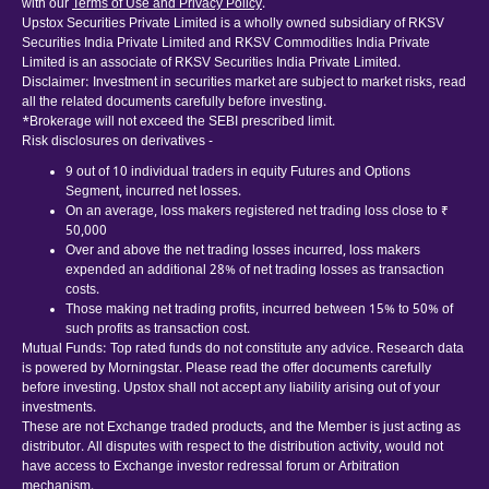
with our
Terms of Use and Privacy Policy
.
Upstox Securities Private Limited is a wholly owned subsidiary of RKSV
Securities India Private Limited and RKSV Commodities India Private
Limited is an associate of RKSV Securities India Private Limited.
Disclaimer: Investment in securities market are subject to market risks, read
all the related documents carefully before investing.
*Brokerage will not exceed the SEBI prescribed limit.
Risk disclosures on derivatives -
9 out of 10 individual traders in equity Futures and Options
Segment, incurred net losses.
On an average, loss makers registered net trading loss close to ₹
50,000
Over and above the net trading losses incurred, loss makers
expended an additional 28% of net trading losses as transaction
costs.
Those making net trading profits, incurred between 15% to 50% of
such profits as transaction cost.
Mutual Funds: Top rated funds do not constitute any advice. Research data
is powered by Morningstar. Please read the offer documents carefully
before investing. Upstox shall not accept any liability arising out of your
investments.
These are not Exchange traded products, and the Member is just acting as
distributor. All disputes with respect to the distribution activity, would not
have access to Exchange investor redressal forum or Arbitration
mechanism.