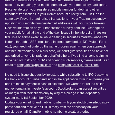
Attention Investors: Prevent unauthorised transactions in your Demat
account by updating your mobile number with your depository participant.
Receive alerts on your registered mobile number for debit and other
important transactions in your Demat account directly from CDSL on the
same day. Prevent unauthorised transactions in your Trading account by
updating your mobile numbers/email addresses with your stock brokers.
Receive information on your transactions directly from the Exchange on
your mobile/email at the end of the day. Issued in the interest of investors.
KYC is a one-time exercise while dealing in securities markets - once KYC
is done through a SEBI-registered intermediary (broker, DP, Mutual Fund,
etc.), you need not undergo the same process again when you approach
another intermediary. As a business, we don’t give stock tips and have not
authorised anyone to trade on behalf of others. If you find anyone claiming
to be part of Upstox or RKSV and offering such services, please send us an
email at
complaints@upstox.com
and
complaints.mcx@upstox.com
.
No need to issue cheques by investors while subscribing to IPO. Just write
the bank account number and sign in the application form to authorise your
bank to make payment in case of allotment. No worries for refund as the
money remains in investor’s account. Stockbrokers can accept securities
as margin from their clients only by way of a pledge in the depository
system w.e.f. 1st September 2020.
Update your email ID and mobile number with your stockbroker/depository
participant and receive an OTP directly from the depository on your
registered email ID and/or mobile number to create a pledge.