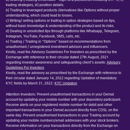
a) Sharing i) trading credentials – login id & passwords including OTP’s., ii)
trading strategies, iii) position details.
b) Trading in leveraged products /derivatives like Options without proper
understanding, which could lead to losses.
c) Writing/ selling options or trading in option strategies based on tips,
without basic knowledge & understanding of the product and its risks.
d) Dealing in unsolicited tips through platforms like Whatsapp, Telegram,
Instagram, YouTube, Facebook, SMS, calls, etc.
e) Trading / Trading in “Options” based on recommendations from
unauthorised / unregistered investment advisors and influencers.
Kindly, read the Advisory Guidelines For Investors as prescribed by the
Exchange with reference to their circular dated 27th August, 2021
regarding investor awareness and safeguarding client’s assets:
Advisory
Guidelines For Investors
Kindly, read the advisory as prescribed by the Exchange with reference to
their circular dated January 14, 2022 regarding Updation of mandatory
KYC fields by March 31, 2022:
KYC Updation
Attention Investors: Prevent unauthorised transactions in your Demat
account by updating your mobile number with your depository participant.
Receive alerts on your registered mobile number for debit and other
important transactions in your Demat account directly from CDSL on the
same day. Prevent unauthorised transactions in your Trading account by
updating your mobile numbers/email addresses with your stock brokers.
Receive information on your transactions directly from the Exchange on