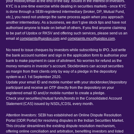
your mobile/email at the end of the day. Issued in the interest of investors.
KYC is a one-time exercise while dealing in securities markets - once KYC
is done through a SEBI-registered intermediary (broker, DP, Mutual Fund,
etc.), you need not undergo the same process again when you approach
another intermediary. As a business, we don’t give stock tips and have not
authorised anyone to trade on behalf of others. If you find anyone claiming
to be part of Upstox or RKSV and offering such services, please send us an
email at
complaints@upstox.com
and
complaints.mcx@upstox.com
.
No need to issue cheques by investors while subscribing to IPO. Just write
the bank account number and sign in the application form to authorise your
bank to make payment in case of allotment. No worries for refund as the
money remains in investor’s account. Stockbrokers can accept securities
as margin from their clients only by way of a pledge in the depository
system w.e.f. 1st September 2020.
Update your email ID and mobile number with your stockbroker/depository
participant and receive an OTP directly from the depository on your
registered email ID and/or mobile number to create a pledge.
Check your securities/mutual funds/bonds in the Consolidated Account
Statement (CAS) issued by NSDL/CDSL every month.
Attention Investors: SEBI has established an Online Dispute Resolution
Portal (ODR Portal) for resolving disputes in the Indian Securities Market.
This circular streamlines the existing dispute resolution mechanism,
offering online conciliation and arbitration, benefiting investors and listed