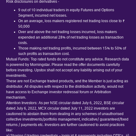
Risk disclosures on derivatives -
9 out of 10 individual traders in equity Futures and Options
Segment, incurred net losses.
On an average, loss makers registered net trading loss close to ₹
50,000
Over and above the net trading losses incurred, loss makers
expended an additional 28% of net trading losses as transaction
costs.
Those making net trading profits, incurred between 15% to 50% of
such profits as transaction cost.
Mutual Funds: Top rated funds do not constitute any advice. Research data
is powered by Morningstar. Please read the offer documents carefully
before investing. Upstox shall not accept any liability arising out of your
investments.
These are not Exchange traded products, and the Member is just acting as
distributor. All disputes with respect to the distribution activity, would not
have access to Exchange investor redressal forum or Arbitration
mechanism.
Attention Investors: As per NSE circular dated July 6, 2022, BSE circular
dated July 6, 2022, MCX circular dated July 11, 2022 investors are
cautioned to abstain them from dealing in any schemes of unauthorised
collective investments/portfolio management, indicative/ guaranteed/fixed
returns / payments etc. Investors are further cautioned to avoid practices
like: