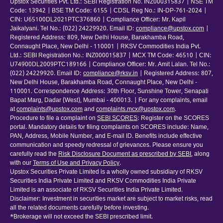
Upstox Securities Pvt. Ltd.: SEBI Registration No. INZ000315837 | NSE TM
Code: 13942 | BSE TM Code: 6155 | CDSL Reg No.: IN-DP-761-2024 |
CIN: U65100DL2021PTC376860 | Compliance Officer: Mr. Kapil
Jaikalyani. Tel No.: (022) 24229920. Email ID:
compliance@upstox.com
|
Registered Address: 809, New Delhi House, Barakhamba Road,
Connaught Place, New Delhi - 110001 | RKSV Commodities India Pvt.
Ltd.: SEBI Registration No.: INZ000015837 | MCX TM Code: 46510 | CIN:
U74900DL2009PTC189166 | Compliance Officer: Mr. Amit Lalan. Tel No.:
(022) 24229920. Email ID:
compliance@rksv.in
| Registered Address: 807,
New Delhi House, Barakhamba Road, Connaught Place, New Delhi -
110001. Correspondence Address: 30th Floor, Sunshine Tower, Senapati
Bapat Marg, Dadar (West), Mumbai - 400013. | For any complaints, email
at
complaints@upstox.com
and
complaints.mcx@upstox.com
.
Procedure to file a complaint on
SEBI SCORES
: Register on the SCORES
portal. Mandatory details for filing complaints on SCORES include: Name,
PAN, Address, Mobile Number, and E-mail ID. Benefits include effective
communication and speedy redressal of grievances. Please ensure you
carefully read the
Risk Disclosure Document as prescribed by SEBI
, along
with our
Terms of Use and Privacy Policy
.
Upstox Securities Private Limited is a wholly owned subsidiary of RKSV
Securities India Private Limited and RKSV Commodities India Private
Limited is an associate of RKSV Securities India Private Limited.
Disclaimer: Investment in securities market are subject to market risks, read
all the related documents carefully before investing.
*Brokerage will not exceed the SEBI prescribed limit.