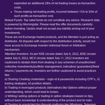
expended an additional 28% of net trading losses as transaction
costs.
Those making net trading profits, incurred between 15% to 50% of
such profits as transaction cost.
Mutual Funds: Top rated funds do not constitute any advice. Research data
is powered by Morningstar. Please read the offer documents carefully
before investing. Upstox shall not accept any liability arising out of your
investments.
These are not Exchange traded products, and the Member is just acting as
distributor. All disputes with respect to the distribution activity, would not
have access to Exchange investor redressal forum or Arbitration
mechanism.
Attention Investors: As per NSE circular dated July 6, 2022, BSE circular
dated July 6, 2022, MCX circular dated July 11, 2022 investors are
cautioned to abstain them from dealing in any schemes of unauthorised
collective investments/portfolio management, indicative/ guaranteed/fixed
returns / payments etc. Investors are further cautioned to avoid practices
like:
a) Sharing i) trading credentials – login id & passwords including OTP’s., ii)
trading strategies, iii) position details.
b) Trading in leveraged products /derivatives like Options without proper
understanding, which could lead to losses.
c) Writing/ selling options or trading in option strategies based on tips,
without basic knowledge & understanding of the product and its risks.
d) Dealing in unsolicited tips through platforms like Whatsapp, Telegram,