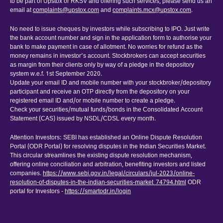
to be part of Upstox or RKSV and offering such services, please send us an
email at
complaints@upstox.com
and
complaints.mcx@upstox.com
.
No need to issue cheques by investors while subscribing to IPO. Just write
the bank account number and sign in the application form to authorise your
bank to make payment in case of allotment. No worries for refund as the
money remains in investor’s account. Stockbrokers can accept securities
as margin from their clients only by way of a pledge in the depository
system w.e.f. 1st September 2020.
Update your email ID and mobile number with your stockbroker/depository
participant and receive an OTP directly from the depository on your
registered email ID and/or mobile number to create a pledge.
Check your securities/mutual funds/bonds in the Consolidated Account
Statement (CAS) issued by NSDL/CDSL every month.
Attention Investors: SEBI has established an Online Dispute Resolution
Portal (ODR Portal) for resolving disputes in the Indian Securities Market.
This circular streamlines the existing dispute resolution mechanism,
offering online conciliation and arbitration, benefiting investors and listed
companies.
https://www.sebi.gov.in/legal/circulars/jul-2023/online-
resolution-of-disputes-in-the-indian-securities-market_74794.html
ODR
portal for Investors -
https://smartodr.in/login