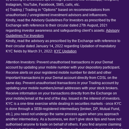
Instagram, YouTube, Facebook, SMS, calls, etc.
e) Trading / Trading in “Options” based on recommendations from
unauthorised / unregistered investment advisors and influencers.
Kindly, read the Advisory Guidelines For Investors as prescribed by the
Exchange with reference to their circular dated 27th August, 2021
regarding investor awareness and safeguarding client’s assets:
Advisory
Guidelines For Investors
Kindly, read the advisory as prescribed by the Exchange with reference to
their circular dated January 14, 2022 regarding Updation of mandatory
KYC fields by March 31, 2022:
KYC Updation
Attention Investors: Prevent unauthorised transactions in your Demat
account by updating your mobile number with your depository participant.
Receive alerts on your registered mobile number for debit and other
important transactions in your Demat account directly from CDSL on the
same day. Prevent unauthorised transactions in your Trading account by
updating your mobile numbers/email addresses with your stock brokers.
Receive information on your transactions directly from the Exchange on
your mobile/email at the end of the day. Issued in the interest of investors.
KYC is a one-time exercise while dealing in securities markets - once KYC
is done through a SEBI-registered intermediary (broker, DP, Mutual Fund,
etc.), you need not undergo the same process again when you approach
another intermediary. As a business, we don’t give stock tips and have not
authorised anyone to trade on behalf of others. If you find anyone claiming