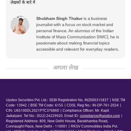
लेखकों के बारे में
Shubham Singh Thakur
is a business
journalist with a focus on stock market and
personal finance. An alumnus of the Indian
Institute of Mass Communication (IIMC), he is
passionate about making financial topics
accessible and relevant for everyday readers.
अगला लेख
Upstox Securities Pvt. Ltd.: SEBI Registration No. INZ000315837 | NSE TM
Code: 13942 | BSE TM Code: 6155 | CDSL Reg No.: IN-DP-761-2024 |
CIN: U65100DL2021PTC376860 | Compliance Officer: Mr. Kapil
Jaikalyani. Tel No.: (022) 24229920. Email ID:
compliance@upstox.com
|
Registered Address: 809, New Delhi House, Barakhamba Road,
Connaught Place, New Delhi - 110001 | RKSV Commodities India Pvt.