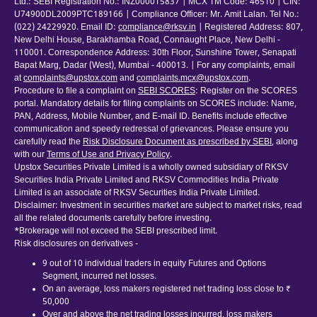
Ltd.: SEBI Registration No.: INZ000015837 | MCX TM Code: 46510 | CIN:
U74900DL2009PTC189166 | Compliance Officer: Mr. Amit Lalan. Tel No.:
(022) 24229920. Email ID:
compliance@rksv.in
| Registered Address: 807,
New Delhi House, Barakhamba Road, Connaught Place, New Delhi -
110001. Correspondence Address: 30th Floor, Sunshine Tower, Senapati
Bapat Marg, Dadar (West), Mumbai - 400013. | For any complaints, email
at
complaints@upstox.com
and
complaints.mcx@upstox.com
.
Procedure to file a complaint on
SEBI SCORES
: Register on the SCORES
portal. Mandatory details for filing complaints on SCORES include: Name,
PAN, Address, Mobile Number, and E-mail ID. Benefits include effective
communication and speedy redressal of grievances. Please ensure you
carefully read the
Risk Disclosure Document as prescribed by SEBI
, along
with our
Terms of Use and Privacy Policy
.
Upstox Securities Private Limited is a wholly owned subsidiary of RKSV
Securities India Private Limited and RKSV Commodities India Private
Limited is an associate of RKSV Securities India Private Limited.
Disclaimer: Investment in securities market are subject to market risks, read
all the related documents carefully before investing.
*Brokerage will not exceed the SEBI prescribed limit.
Risk disclosures on derivatives -
9 out of 10 individual traders in equity Futures and Options
Segment, incurred net losses.
On an average, loss makers registered net trading loss close to ₹
50,000
Over and above the net trading losses incurred, loss makers