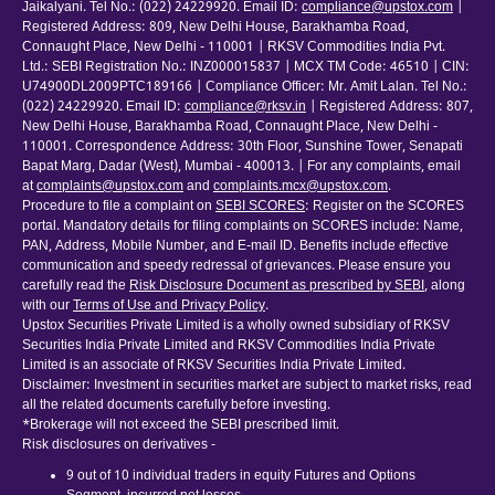
Jaikalyani. Tel No.: (022) 24229920. Email ID:
compliance@upstox.com
|
Registered Address: 809, New Delhi House, Barakhamba Road,
Connaught Place, New Delhi - 110001 | RKSV Commodities India Pvt.
Ltd.: SEBI Registration No.: INZ000015837 | MCX TM Code: 46510 | CIN:
U74900DL2009PTC189166 | Compliance Officer: Mr. Amit Lalan. Tel No.:
(022) 24229920. Email ID:
compliance@rksv.in
| Registered Address: 807,
New Delhi House, Barakhamba Road, Connaught Place, New Delhi -
110001. Correspondence Address: 30th Floor, Sunshine Tower, Senapati
Bapat Marg, Dadar (West), Mumbai - 400013. | For any complaints, email
at
complaints@upstox.com
and
complaints.mcx@upstox.com
.
Procedure to file a complaint on
SEBI SCORES
: Register on the SCORES
portal. Mandatory details for filing complaints on SCORES include: Name,
PAN, Address, Mobile Number, and E-mail ID. Benefits include effective
communication and speedy redressal of grievances. Please ensure you
carefully read the
Risk Disclosure Document as prescribed by SEBI
, along
with our
Terms of Use and Privacy Policy
.
Upstox Securities Private Limited is a wholly owned subsidiary of RKSV
Securities India Private Limited and RKSV Commodities India Private
Limited is an associate of RKSV Securities India Private Limited.
Disclaimer: Investment in securities market are subject to market risks, read
all the related documents carefully before investing.
*Brokerage will not exceed the SEBI prescribed limit.
Risk disclosures on derivatives -
9 out of 10 individual traders in equity Futures and Options