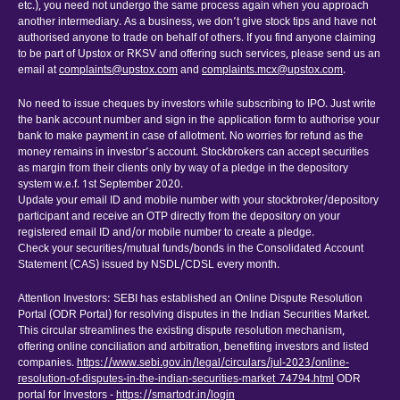
etc.), you need not undergo the same process again when you approach
another intermediary. As a business, we don’t give stock tips and have not
authorised anyone to trade on behalf of others. If you find anyone claiming
to be part of Upstox or RKSV and offering such services, please send us an
email at
complaints@upstox.com
and
complaints.mcx@upstox.com
.
No need to issue cheques by investors while subscribing to IPO. Just write
the bank account number and sign in the application form to authorise your
bank to make payment in case of allotment. No worries for refund as the
money remains in investor’s account. Stockbrokers can accept securities
as margin from their clients only by way of a pledge in the depository
system w.e.f. 1st September 2020.
Update your email ID and mobile number with your stockbroker/depository
participant and receive an OTP directly from the depository on your
registered email ID and/or mobile number to create a pledge.
Check your securities/mutual funds/bonds in the Consolidated Account
Statement (CAS) issued by NSDL/CDSL every month.
Attention Investors: SEBI has established an Online Dispute Resolution
Portal (ODR Portal) for resolving disputes in the Indian Securities Market.
This circular streamlines the existing dispute resolution mechanism,
offering online conciliation and arbitration, benefiting investors and listed
companies.
https://www.sebi.gov.in/legal/circulars/jul-2023/online-
resolution-of-disputes-in-the-indian-securities-market_74794.html
ODR
portal for Investors -
https://smartodr.in/login