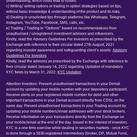
understanding, which could lead to losses.
c) Writing/ selling options or trading in option strategies based on tips,
without basic knowledge & understanding of the product and its risks.
d) Dealing in unsolicited tips through platforms like Whatsapp, Telegram,
Instagram, YouTube, Facebook, SMS, calls, etc.
e) Trading / Trading in “Options” based on recommendations from
unauthorised / unregistered investment advisors and influencers.
Kindly, read the Advisory Guidelines For Investors as prescribed by the
Exchange with reference to their circular dated 27th August, 2021
regarding investor awareness and safeguarding client’s assets:
Advisory
Guidelines For Investors
Kindly, read the advisory as prescribed by the Exchange with reference to
their circular dated January 14, 2022 regarding Updation of mandatory
KYC fields by March 31, 2022:
KYC Updation
Attention Investors: Prevent unauthorised transactions in your Demat
account by updating your mobile number with your depository participant.
Receive alerts on your registered mobile number for debit and other
important transactions in your Demat account directly from CDSL on the
same day. Prevent unauthorised transactions in your Trading account by
updating your mobile numbers/email addresses with your stock brokers.
Receive information on your transactions directly from the Exchange on
your mobile/email at the end of the day. Issued in the interest of investors.
KYC is a one-time exercise while dealing in securities markets - once KYC
is done through a SEBI-registered intermediary (broker, DP, Mutual Fund,