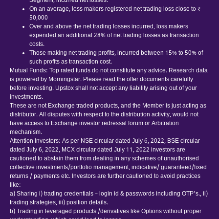
Segment, incurred net losses.
On an average, loss makers registered net trading loss close to ₹
50,000
Over and above the net trading losses incurred, loss makers
expended an additional 28% of net trading losses as transaction
costs.
Those making net trading profits, incurred between 15% to 50% of
such profits as transaction cost.
Mutual Funds: Top rated funds do not constitute any advice. Research data
is powered by Morningstar. Please read the offer documents carefully
before investing. Upstox shall not accept any liability arising out of your
investments.
These are not Exchange traded products, and the Member is just acting as
distributor. All disputes with respect to the distribution activity, would not
have access to Exchange investor redressal forum or Arbitration
mechanism.
Attention Investors: As per NSE circular dated July 6, 2022, BSE circular
dated July 6, 2022, MCX circular dated July 11, 2022 investors are
cautioned to abstain them from dealing in any schemes of unauthorised
collective investments/portfolio management, indicative/ guaranteed/fixed
returns / payments etc. Investors are further cautioned to avoid practices
like:
a) Sharing i) trading credentials – login id & passwords including OTP’s., ii)
trading strategies, iii) position details.
b) Trading in leveraged products /derivatives like Options without proper